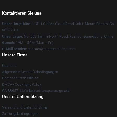
Kontaktieren Sie uns
Unser Hauptbüro
: 11311 Old Mc Cloud Road Unit L Mount Shasta, Ca
96067, Us
Unser Lager
: No. 569 Tianhe North Road, Fuzhou, Guangdong, China
Geruch
: 9AM – 5PM (Mon – Fri)
E-Mail senden
: contact@sugaseanshop.com
Unsere Firma
Über uns
Allgemeine Geschäftsbedingungen
Datenschutzrichtlinien
DMCA - Copyright Policy
CA SB657: Lieferkettentransparenzgesetz
Unsere Unterstützung
Versand und Lieferrichtlinien
Zahlungsbedingungen