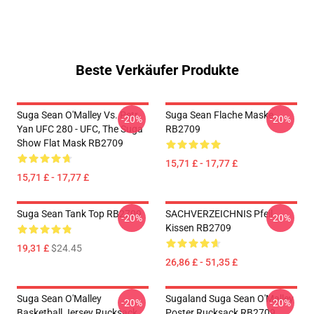
Beste Verkäufer Produkte
Suga Sean O'Malley Vs. Petr
Suga Sean Flache Maske
-20%
-20%
Yan UFC 280 - UFC, The Suga
RB2709
Show Flat Mask RB2709
15,71 £ - 17,77 £
15,71 £ - 17,77 £
Suga Sean Tank Top RB2709
SACHVERZEICHNIS Pfeil
-20%
-20%
Kissen RB2709
19,31 £
$24.45
26,86 £ - 51,35 £
Suga Sean O'Malley
Sugaland Suga Sean O'Malley
-20%
-20%
Basketball Jersey Rucksack
Poster Rucksack RB2709