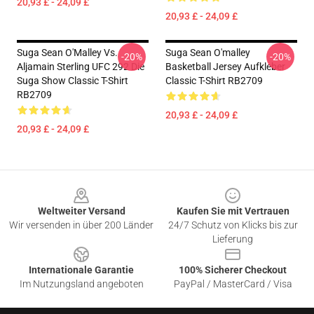
20,93 £ - 24,09 £
20,93 £ - 24,09 £
Suga Sean O'Malley Vs.
Suga Sean O'malley
-20%
-20%
Aljamain Sterling UFC 292 Die
Basketball Jersey Aufkleber
Suga Show Classic T-Shirt
Classic T-Shirt RB2709
RB2709
20,93 £ - 24,09 £
20,93 £ - 24,09 £
Footer
Weltweiter Versand
Kaufen Sie mit Vertrauen
Wir versenden in über 200 Länder
24/7 Schutz von Klicks bis zur
Lieferung
Internationale Garantie
100% Sicherer Checkout
Im Nutzungsland angeboten
PayPal / MasterCard / Visa