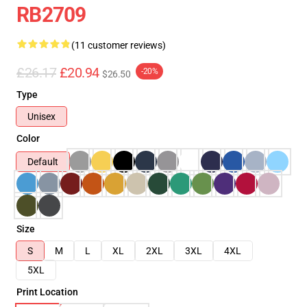
RB2709
(11 customer reviews)
£26.17
£20.94
-20%
$26.50
Type
Unisex
Color
Default
Size
S
M
L
XL
2XL
3XL
4XL
5XL
Print Location