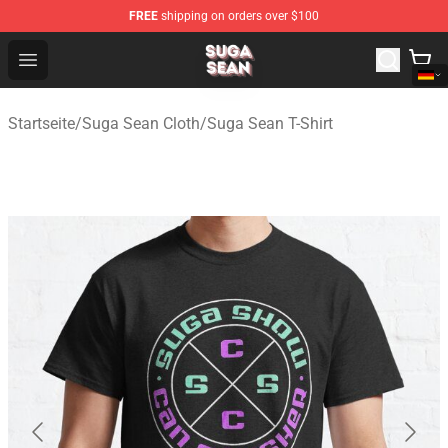
FREE
shipping on orders over $100
Suga Sean Shop - Official Suga Sean Merchandise Store
Open menu
Startseite
/
Suga Sean Cloth
/
Suga Sean T-Shirt