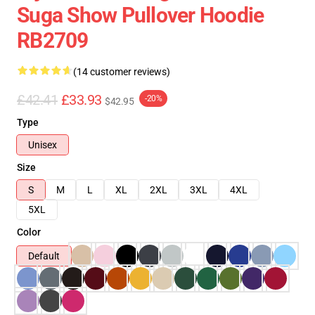
Suga Show Pullover Hoodie
RB2709
(14 customer reviews)
£42.41
£33.93
-20%
$42.95
Type
Unisex
Size
S
M
L
XL
2XL
3XL
4XL
5XL
Color
Default