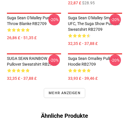
22,87 £
$28.95
Suga Sean O'Malley Punch
Suga Sean O'Malley Smoke -
-20%
-20%
Throw Blanke RB2709
UFC, The Suga Show Pullover
Sweatshirt RB2709
26,86 £ - 51,35 £
32,35 £ - 37,88 £
SUGA SEAN RAINBOW
Suga Sean Omalley Pullover
-20%
-20%
Pullover Sweatshirt RB2709
Hoodie RB2709
32,35 £ - 37,88 £
33,93 £ - 39,46 £
MEHR ANZEIGEN
Ähnliche Produkte