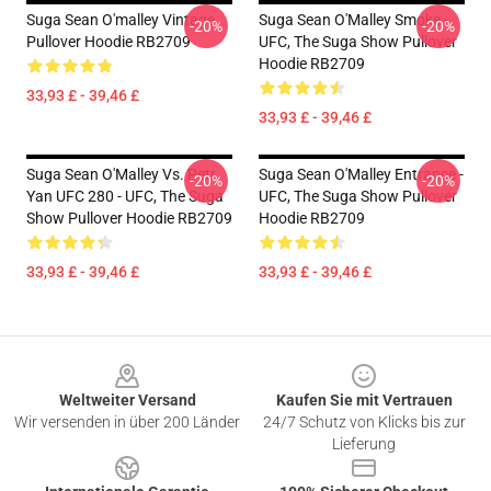
Suga Sean O'malley Vintage
Suga Sean O'Malley Smoke -
-20%
-20%
Pullover Hoodie RB2709
UFC, The Suga Show Pullover
Hoodie RB2709
33,93 £ - 39,46 £
33,93 £ - 39,46 £
Suga Sean O'Malley Vs. Petr
Suga Sean O'Malley Entrance -
-20%
-20%
Yan UFC 280 - UFC, The Suga
UFC, The Suga Show Pullover
Show Pullover Hoodie RB2709
Hoodie RB2709
33,93 £ - 39,46 £
33,93 £ - 39,46 £
Footer
Weltweiter Versand
Kaufen Sie mit Vertrauen
Wir versenden in über 200 Länder
24/7 Schutz von Klicks bis zur
Lieferung