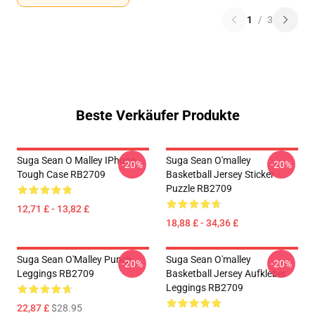
1
/
3
Beste Verkäufer Produkte
Suga Sean O Malley IPhone
Suga Sean O'malley
-20%
-20%
Tough Case RB2709
Basketball Jersey Sticker
Puzzle RB2709
12,71 £ - 13,82 £
18,88 £ - 34,36 £
Suga Sean O'Malley Punch
Suga Sean O'malley
-20%
-20%
Leggings RB2709
Basketball Jersey Aufkleber
Leggings RB2709
22,87 £
$28.95