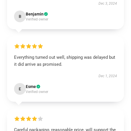
Dec 3, 2024
Benjamin
B
Verified owner
Everything turned out well, shipping was delayed but
it did arrive as promised.
Dec 1, 2024
Esme
E
Verified owner
Careful packaging, reasonable price, will support the