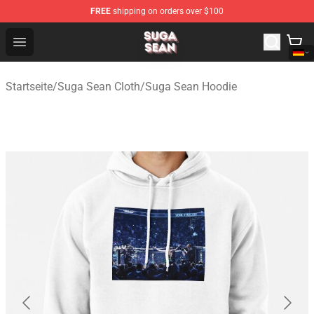
FREE
shipping on orders over $100
Suga Sean Shop - Official Suga Sean Merchandise Store
Open menu
Startseite
/
Suga Sean Cloth
/
Suga Sean Hoodie