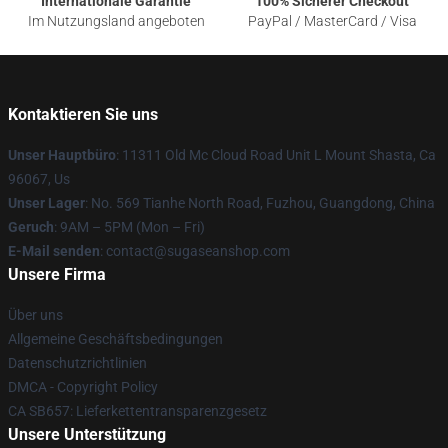
Internationale Garantie
100% Sicherer Checkout
Im Nutzungsland angeboten
PayPal / MasterCard / Visa
Kontaktieren Sie uns
Unser Hauptbüro
: 11311 Old Mc Cloud Road Unit L Mount Shasta, Ca
96067, Us
Unser Lager
: No. 569 Tianhe North Road, Fuzhou, Guangdong, China
Geruch
: 9AM – 5PM (Mon – Fri)
E-Mail senden
: contact@sugaseanshop.com
Unsere Firma
Über uns
Allgemeine Geschäftsbedingungen
Datenschutzrichtlinien
DMCA - Copyright Policy
CA SB657: Lieferkettentransparenzgesetz
Unsere Unterstützung