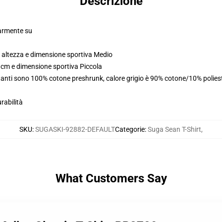
Descrizione
larmente su
 altezza e dimensione sportiva Medio
 cm e dimensione sportiva Piccola
stanti sono 100% cotone preshrunk, calore grigio è 90% cotone/10% polies
rabilità
SKU
:
SUGASKI-92882-DEFAULT
Categorie
:
Suga Sean T-Shirt
,
What Customers Say