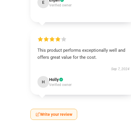
Elijah
E
Verified owner
This product performs exceptionally well and
offers great value for the cost.
Sep 7, 2024
Holly
H
Verified owner
Write your review