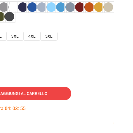
L
3XL
4XL
5XL
e
AGGIUNGI AL CARRELLO
tra
04
:
03
:
54