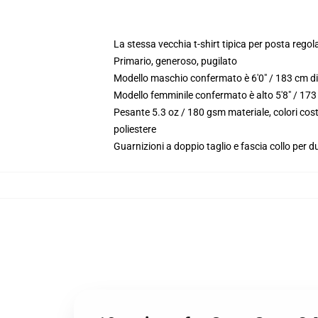
La stessa vecchia t-shirt tipica per posta rego
Primario, generoso, pugilato
Modello maschio confermato è 6'0" / 183 cm di
Modello femminile confermato è alto 5'8" / 173
Pesante 5.3 oz / 180 gsm materiale, colori co
poliestere
Guarnizioni a doppio taglio e fascia collo per du