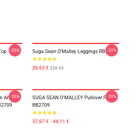
-20%
-20%
Top
Suga Sean O'Malley Leggings RB2709
26,63 €
$28.95
-20%
-20%
n Arte
SUGA SEAN O'MALLEY Pullover Felpa
B2709
RB2709
37,67 € - 44,11 €