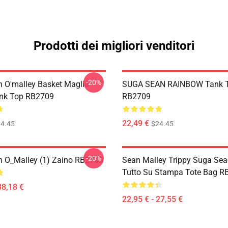
Prodotti dei migliori venditori
-20%
 O'malley Basket Maglia
SUGA SEAN RAINBOW Tank 
ank Top RB2709
RB2709
22,49 €
4.45
$24.45
-20%
 O_Malley (1) Zaino RB2709
Sean Malley Trippy Suga Sea
Tutto Su Stampa Tote Bag R
38,18 €
22,95 € - 27,55 €