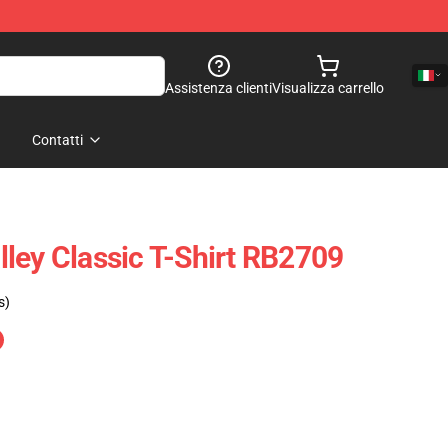
Assistenza clienti
Visualizza carrello
Contatti
ley Classic T-Shirt RB2709
s)