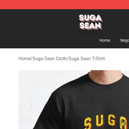
Suga Sean Shop - Official Suga Sean Merchandise Sto
Home
Nego
Home
/
Suga Sean Cloth
/
Suga Sean T-Shirt