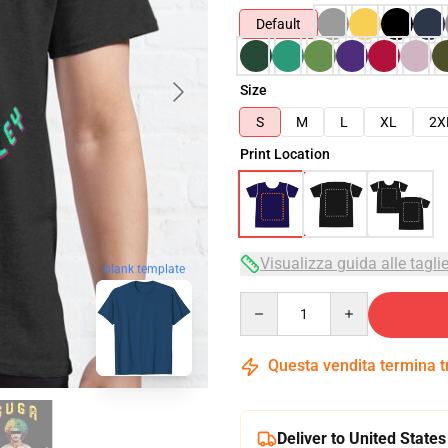
Default
Size
S
M
L
XL
2X
Print Location
Visualizza guida alle tagli
blank template
Quantity
Questa vendita termina 
Deliver to United States