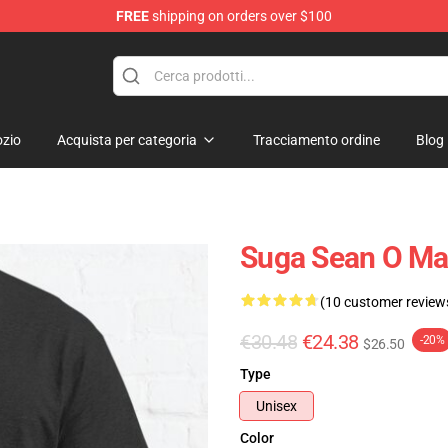
FREE
shipping on orders over $100
re
zio
Acquista per categoria
Tracciamento ordine
Blog
Suga Sean O Mal
(10 customer review
€30.48
€24.38
-20%
$26.50
Type
Unisex
Color