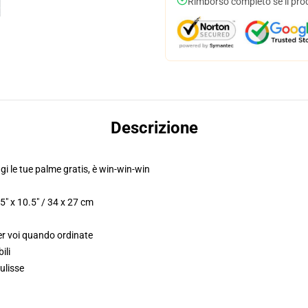
Rimborso completo se il pro
Descrizione
ggi le tue palme gratis, è win-win-win
5" x 10.5" / 34 x 27 cm
er voi quando ordinate
ili
ulisse