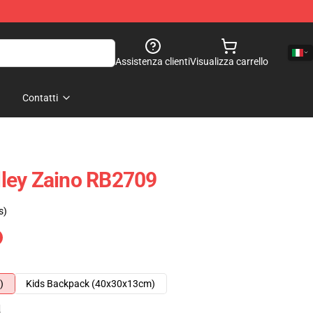
Assistenza clienti
Visualizza carrello
Contatti
ley Zaino RB2709
s)
)
Kids Backpack (40x30x13cm)
e