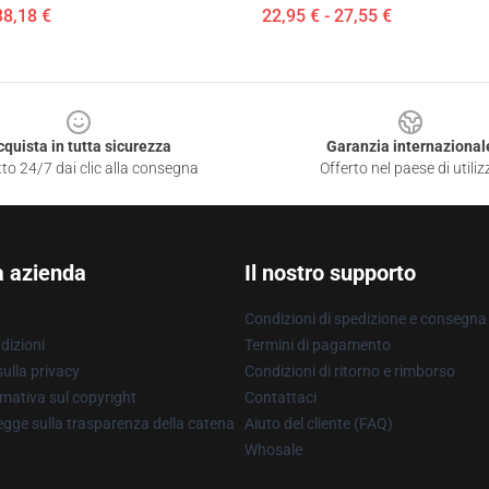
38,18 €
22,95 € - 27,55 €
cquista in tutta sicurezza
Garanzia internazional
to 24/7 dai clic alla consegna
Offerto nel paese di utiliz
a azienda
Il nostro supporto
Condizioni di spedizione e consegna
dizioni
Termini di pagamento
ulla privacy
Condizioni di ritorno e rimborso
mativa sul copyright
Contattaci
gge sulla trasparenza della catena
Aiuto del cliente (FAQ)
Whosale