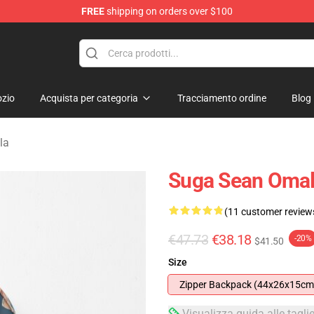
FREE
shipping on orders over $100
re
zio
Acquista per categoria
Tracciamento ordine
Blog
la
Suga Sean Omal
(11 customer review
€47.73
€38.18
-20%
$41.50
Size
Zipper Backpack (44x26x15cm
Visualizza guida alle tagli