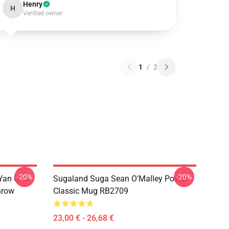
Henry
H
Verified owner
1
/
2
-20%
-20%
 Yan UFC
Sugaland Suga Sean O'Malley Poster
hrow
Classic Mug RB2709
23,00 € - 26,68 €