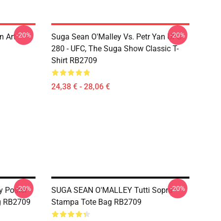
-20%
-20%
n Art
Suga Sean O'Malley Vs. Petr Yan UFC
280 - UFC, The Suga Show Classic T-
Shirt RB2709
24,38 € - 28,06 €
-20%
-20%
y Poster
SUGA SEAN O'MALLEY Tutti Sopra
g RB2709
Stampa Tote Bag RB2709