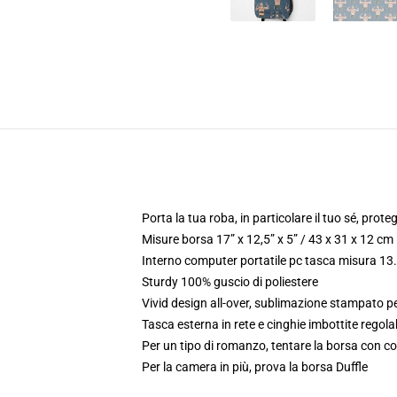
Porta la tua roba, in particolare il tuo sé, prote
Misure borsa 17” x 12,5” x 5” / 43 x 31 x 12 cm
Interno computer portatile pc tasca misura 13.
Sturdy 100% guscio di poliestere
Vivid design all-over, sublimazione stampato p
Tasca esterna in rete e cinghie imbottite regolab
Per un tipo di romanzo, tentare la borsa con co
Per la camera in più, prova la borsa Duffle