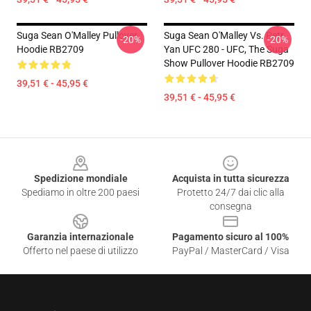
Suga Sean O'Malley Pullover
Suga Sean O'Malley Vs. Petr
-20%
-20%
Hoodie RB2709
Yan UFC 280 - UFC, The Suga
Show Pullover Hoodie RB2709
39,51 € - 45,95 €
39,51 € - 45,95 €
Footer
Spedizione mondiale
Acquista in tutta sicurezza
Spediamo in oltre 200 paesi
Protetto 24/7 dai clic alla
consegna
Garanzia internazionale
Pagamento sicuro al 100%
Offerto nel paese di utilizzo
PayPal / MasterCard / Visa