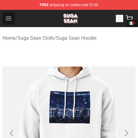
FREE
shipping on orders over $100
Suga Sean Shop - Official Suga Sean Merchandise Store
Open menu
Home
/
Suga Sean Cloth
/
Suga Sean Hoodie