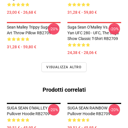
23,00 € - 26,68 €
31,28 € - 59,80 €
Sean Malley Trippy Suga Sean
Suga Sean O'Malley Vs. Petr
-20%
-20%
Art Throw Pillow RB2709
Yan UFC 280 - UFC, The Suga
Show Classic T-Shirt RB2709
31,28 € - 59,80 €
24,38 € - 28,06 €
VISUALIZZA ALTRO
Prodotti correlati
SUGA SEAN O'MALLEY
SUGA SEAN RAINBOW
-20%
-20%
Pullover Hoodie RB2709
Pullover Hoodie RB2709
39,51 € - 45,95 €
39,51 € - 45,95 €