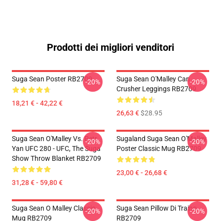
Prodotti dei migliori venditori
Suga Sean Poster RB2709
Suga Sean O'Malley Can
-20%
-20%
Crusher Leggings RB2709
18,21 € - 42,22 €
26,63 €
$28.95
Suga Sean O'Malley Vs. Petr
Sugaland Suga Sean O'Malley
-20%
-20%
Yan UFC 280 - UFC, The Suga
Poster Classic Mug RB2709
Show Throw Blanket RB2709
23,00 € - 26,68 €
31,28 € - 59,80 €
Suga Sean O Malley Classic
Suga Sean Pillow Di Traino
-20%
-20%
Mug RB2709
RB2709