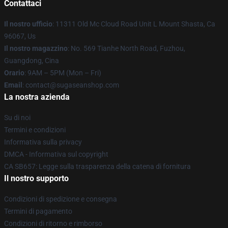
Contattaci
Il nostro ufficio
: 11311 Old Mc Cloud Road Unit L Mount Shasta, Ca
96067, Us
Il nostro magazzino
: No. 569 Tianhe North Road, Fuzhou,
Guangdong, Cina
Orario
: 9AM – 5PM (Mon – Fri)
Email
: contact@sugaseanshop.com
La nostra azienda
Su di noi
Termini e condizioni
Informativa sulla privacy
DMCA - Informativa sul copyright
CA SB657: Legge sulla trasparenza della catena di fornitura
Il nostro supporto
Condizioni di spedizione e consegna
Termini di pagamento
Condizioni di ritorno e rimborso