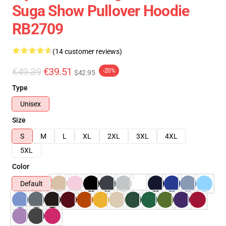
Suga Show Pullover Hoodie
RB2709
(14 customer reviews)
€49.39
€39.51
-20%
$42.95
Type
Unisex
Size
S
M
L
XL
2XL
3XL
4XL
5XL
Color
Default