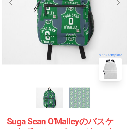
blank template
Suga Sean O'Malleyのバスケ