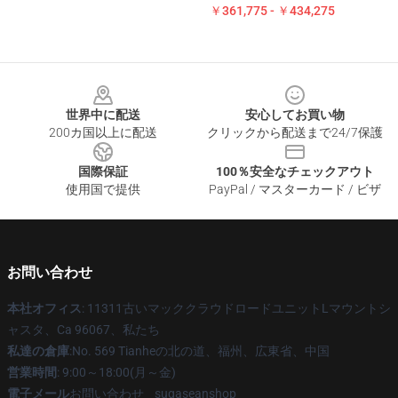
￥361,775 - ￥434,275
Footer
世界中に配送
安心してお買い物
200カ国以上に配送
クリックから配送まで24/7保護
国際保証
100％安全なチェックアウト
使用国で提供
PayPal / マスターカード / ビザ
お問い合わせ
本社オフィス
: 11311古いマッククラウドロードユニットLマウントシ
ャスタ、Ca 96067、私たち
私達の倉庫
:No. 569 Tianheの北の道、福州、広東省、中国
営業時間
: 9:00～18:00(月～金)
電子メール
お問い合わせ _ sugaseanshop