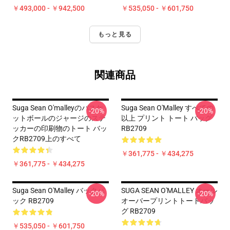
￥493,000 - ￥942,500
￥535,050 - ￥601,750
もっと見る
関連商品
Suga Sean O'malleyのバスケ
Suga Sean O'Malley すべての
-20%
-20%
ットボールのジャージのステ
以上 プリント トート バッグ
ッカーの印刷物のトート バッ
RB2709
クRB2709上のすべて
￥361,775 - ￥434,275
￥361,775 - ￥434,275
Suga Sean O'Malley バックパ
SUGA SEAN O'MALLEY オール
-20%
-20%
ック RB2709
オーバープリントトートバッ
グ RB2709
￥535,050 - ￥601,750