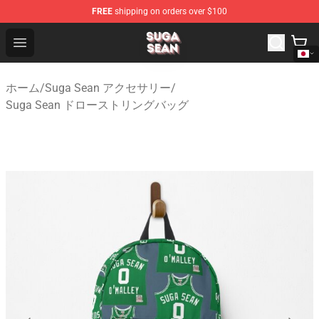
FREE
shipping on orders over $100
Suga Sean Shop - Official Suga Sean Merchandise Store
Open menu
ホーム
/
Suga Sean アクセサリー
/
Suga Sean ドローストリングバッグ