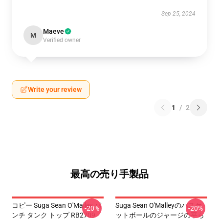
Sep 25, 2024
Maeve
M
Verified owner
Write your review
1
/
2
最高の売り手製品
コピー Suga Sean O'Malley パ
Suga Sean O'Malleyのバスケ
-20%
-20%
ンチ タンク トップ RB2709
ットボールのジャージの平ら