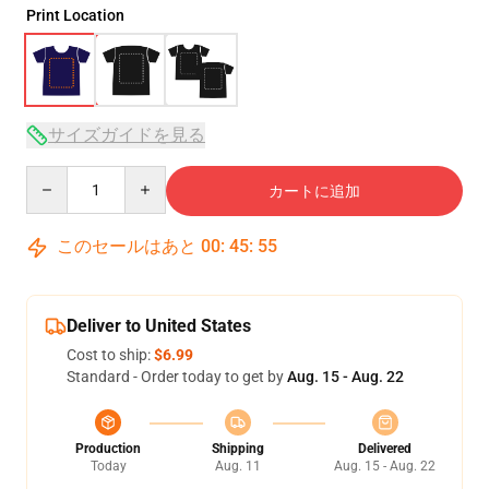
Print Location
サイズガイドを見る
Quantity
カートに追加
このセールはあと
00
:
45
:
54
Deliver to United States
Cost to ship:
$6.99
Standard - Order today to get by
Aug. 15 - Aug. 22
Production
Shipping
Delivered
Today
Aug. 11
Aug. 15 - Aug. 22