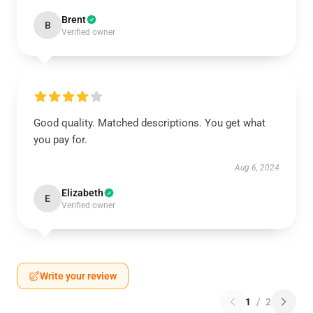
Brent
B
Verified owner
Good quality. Matched descriptions. You get what
you pay for.
Aug 6, 2024
Elizabeth
E
Verified owner
Write your review
1
/
2