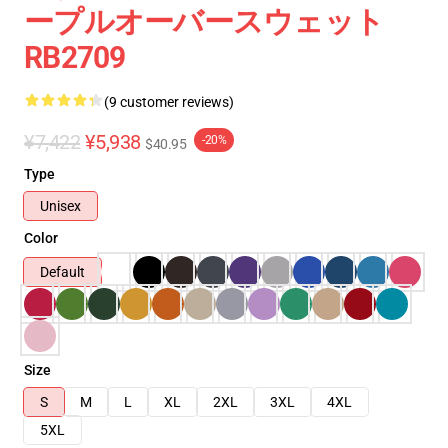
ープルオーバースウェット
RB2709
(9 customer reviews)
¥7,422
¥5,938
-20%
$40.95
Type
Unisex
Color
Default
Size
S
M
L
XL
2XL
3XL
4XL
5XL