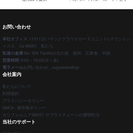
お問い合わせ
本社オフィス
: 11311古いマッククラウドロードユニットLマウントシ
ャスタ、Ca 96067、私たち
私達の倉庫
:No. 569 Tianheの北の道、福州、広東省、中国
営業時間
: 9:00～18:00(月～金)
電子メール
お問い合わせ _ sugaseanshop
会社案内
私たちについて
利用規約
プライバシーポリシー
DMCA - 著作権ポリシー
カリフォルニアSB657: サプライチェーンの透明性法
当社のサポート