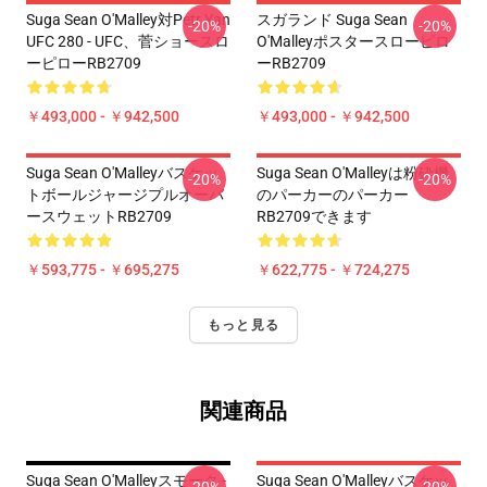
Suga Sean O'Malley対Petr Yan
スガランド Suga Sean
-20%
-20%
UFC 280 - UFC、菅ショースロ
O'Malleyポスタースローピロ
ーピローRB2709
ーRB2709
￥493,000 - ￥942,500
￥493,000 - ￥942,500
Suga Sean O'Malleyバスケッ
Suga Sean O'Malleyは粉砕機
-20%
-20%
トボールジャージプルオーバ
のパーカーのパーカー
ースウェットRB2709
RB2709できます
￥593,775 - ￥695,275
￥622,775 - ￥724,275
もっと見る
関連商品
Suga Sean O'Malleyスモーク -
Suga Sean O'Malleyバスケッ