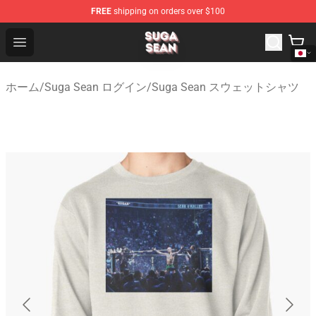
FREE
shipping on orders over $100
Suga Sean Shop - Official Suga Sean Merchandise Store
Open menu
ホーム
/
Suga Sean ログイン
/
Suga Sean スウェットシャツ