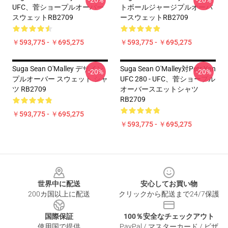
-20%
-20%
UFC、菅ショープルオーバー
トボールジャージプルオーバ
スウェットRB2709
ースウェットRB2709
￥593,775 - ￥695,275
￥593,775 - ￥695,275
Suga Sean O'Malley デザイン
Suga Sean O'Malley対Petr Yan
-20%
-20%
プルオーバー スウェット シャ
UFC 280 - UFC、菅ショープル
ツ RB2709
オーバースエットシャツ
RB2709
￥593,775 - ￥695,275
￥593,775 - ￥695,275
Footer
世界中に配送
安心してお買い物
200カ国以上に配送
クリックから配送まで24/7保護
国際保証
100％安全なチェックアウト
使用国で提供
PayPal / マスターカード / ビザ