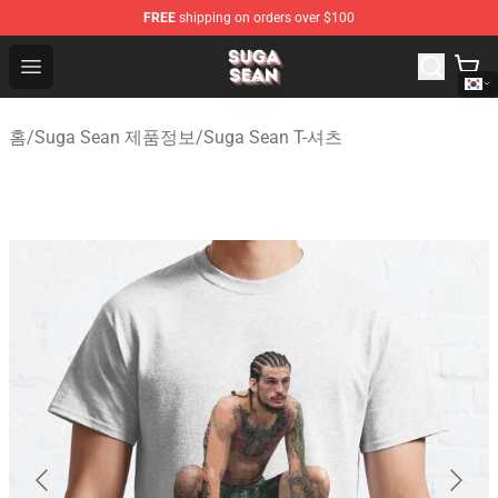
FREE
shipping on orders over $100
Suga Sean Shop - Official Suga Sean Merchandise Store
Open menu
홈
/
Suga Sean 제품정보
/
Suga Sean T-셔츠