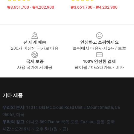
₩3,651,700 - ₩4,202,900
₩3,651,700 - ₩4,202,900
Footer
전 세계 배송
안심하고 쇼핑하세요
200개 이상의 국가로 배송
클릭에서 배송까지 24/7 보호
국제 보증
100% 안전한 결제
사용 국가에서 제공
페이팔 / 마스터카드 / 비자
기타 제품
우리의 본사
: 11311 Old Mc Cloud Road Unit L Mount Shasta, Ca
96067, 미국
우리의 창고
: 아니오 569 Tianhe 북쪽 도로, Fuzhou, 광동, 중국
시간 :
: 오전 9시 ~ 오후 5시 (월 ~ 금)