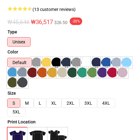
(13 customer reviews)
₩45,646
₩36,517
-20%
$26.50
Type
Unisex
Color
Default
Size
S
M
L
XL
2XL
3XL
4XL
5XL
Print Location