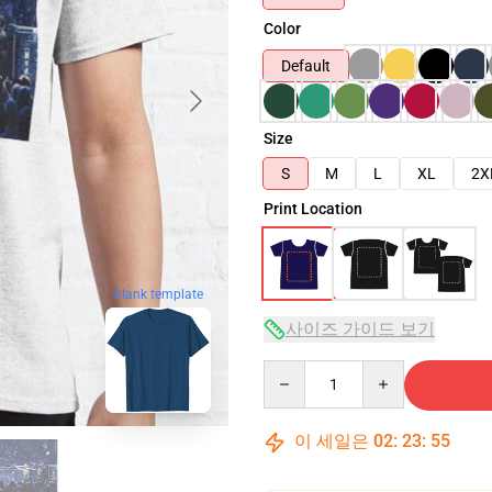
Color
Default
Size
S
M
L
XL
2X
Print Location
blank template
사이즈 가이드 보기
Quantity
이 세일은
02
:
23
:
54