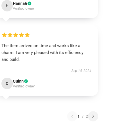
Hannah
H
Verified owner
The item arrived on time and works like a
charm. I am very pleased with its efficiency
and build.
Sep 14, 2024
Quinn
Q
Verified owner
1
/
2