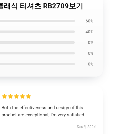
Suga 클래식 티셔츠 RB2709보기
60%
40%
0%
0%
0%
Both the effectiveness and design of this
product are exceptional; I’m very satisfied.
Dec 3, 2024