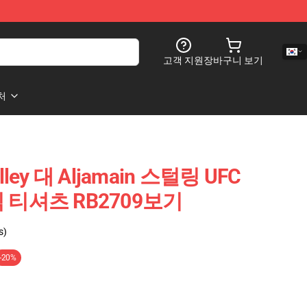
고객 지원
장바구니 보기
처
alley 대 Aljamain 스털링 UFC
래식 티셔츠 RB2709보기
s)
-20%