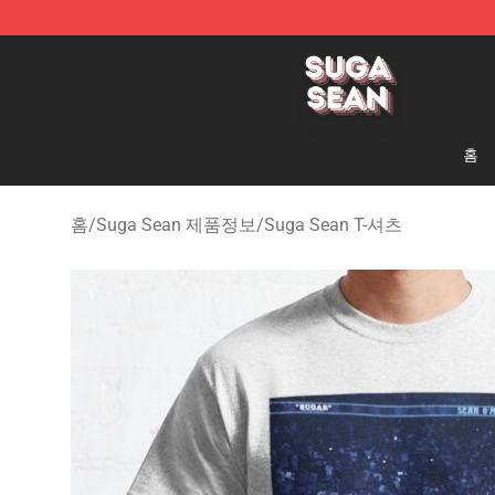
Suga Sean Shop - Official Suga Sean Merchandise Sto
홈
홈
/
Suga Sean 제품정보
/
Suga Sean T-셔츠