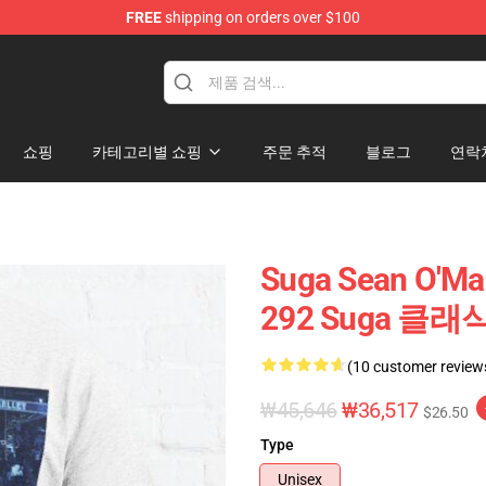
FREE
shipping on orders over $100
re
쇼핑
카테고리별 쇼핑
주문 추적
블로그
연락
Suga Sean O'M
292 Suga 클
(10 customer review
₩45,646
₩36,517
$26.50
Type
Unisex