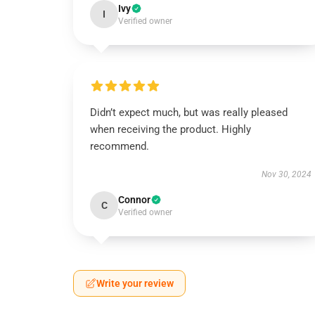
Ivy
I
Verified owner
Didn’t expect much, but was really pleased
when receiving the product. Highly
recommend.
Nov 30, 2024
Connor
C
Verified owner
Write your review