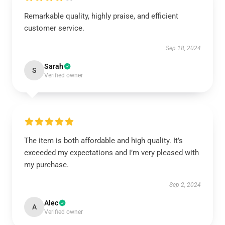
Remarkable quality, highly praise, and efficient
customer service.
Sep 18, 2024
Sarah
S
Verified owner
The item is both affordable and high quality. It’s
exceeded my expectations and I’m very pleased with
my purchase.
Sep 2, 2024
Alec
A
Verified owner