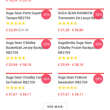
€ 18,29 - € 20,70
Suga Sean Parte Superior Do
SUGA SEAN RAINBOW
-20%
-20%
Tanque RB2709
Travesseiro De Lança RB2709
€ 22,49
$24.45
€ 31,28 - € 59,80
Suga Sean O'Malley
Sugalândia Suga Sean
-20%
-20%
Basketball Jersey Backpack
O'Malley Poster Backpack
RB2709
RB2709
€ 33,94 - € 38,18
€ 33,94 - € 38,18
Suga Sean Omalley Camiseta
Suga Sean Pullover
-20%
-20%
De Pulôver RB2709
Sweatshirt RB2709
€ 37,67 - € 44,11
€ 37,67 - € 44,11
VER MAIS