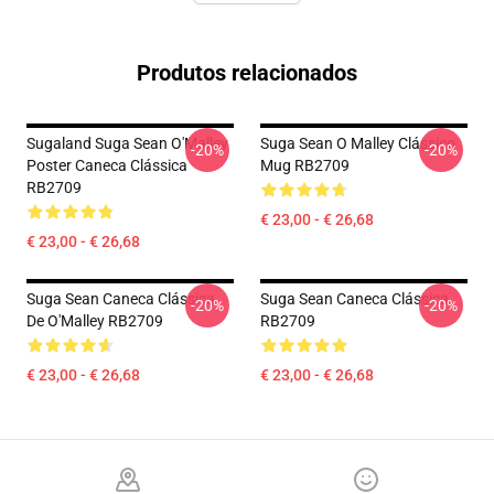
Produtos relacionados
Sugaland Suga Sean O'Malley
Suga Sean O Malley Clássico
-20%
-20%
Poster Caneca Clássica
Mug RB2709
RB2709
€ 23,00 - € 26,68
€ 23,00 - € 26,68
Suga Sean Caneca Clássica
Suga Sean Caneca Clássica
-20%
-20%
De O'Malley RB2709
RB2709
€ 23,00 - € 26,68
€ 23,00 - € 26,68
Footer