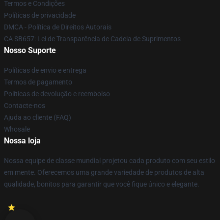
Termos e Condições
Políticas de privacidade
DMCA - Política de Direitos Autorais
CA SB657: Lei de Transparência de Cadeia de Suprimentos
Nosso Suporte
Políticas de envio e entrega
Termos de pagamento
Políticas de devolução e reembolso
Contacte-nos
Ajuda ao cliente (FAQ)
Whosale
Nossa loja
Nossa equipe de classe mundial projetou cada produto com seu estilo
em mente. Oferecemos uma grande variedade de produtos de alta
qualidade, bonitos para garantir que você fique único e elegante.