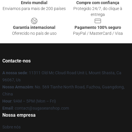
Envio mundial
Compre com confiança
Enviamos para mais de 200 países
Protegido 24/7, do clique à
entrega
Garantia internacional
Pagamento 100% seguro
Oferecido no país de uso
PayPal / MasterCard / Visa
Contacte-nos
A nossa sede
: 11311 Old Mc Cloud Road Unit L Mount Shasta, Ca
96067, Us
Nosso Armazém
: No. 569 Tianhe North Road, Fuzhou, Guangdong,
China
Hour
: 9AM – 5PM (Mon – Fri)
Email
: contact@sugaseanshop.com
Nossa empresa
Sobre nós