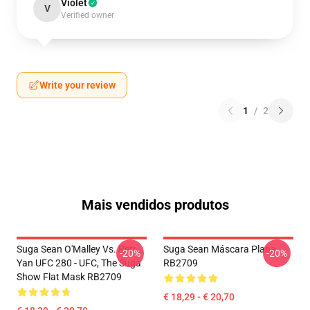
Violet
V
Verified owner
Write your review
1
/
2
Mais vendidos produtos
Suga Sean O'Malley Vs. Petr
Suga Sean Máscara Plana
-20%
-20%
Yan UFC 280 - UFC, The Suga
RB2709
Show Flat Mask RB2709
€ 18,29 - € 20,70