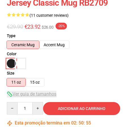
Jersey Classic Mug RB2709
(11 customer reviews)
€29.90
€23.92
-20%
$26.00
Type
Ceramic Mug
Accent Mug
Color
Size
11 oz
15 oz
Ver guia de tamanhos
Quantity
ADICIONAR AO CARRINHO
Esta promoção termina em
02
:
50
:
54