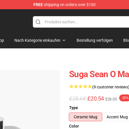
FREE
shipping on orders over $100
re
op
Nach Kategorie einkaufen
Bestellung verfolgen
Bl
Suga Sean O Ma
(9 customer reviews
£25.68
£20.54
-20%
$26.00
Type
Ceramic Mug
Accent Mug
Color