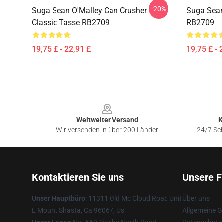
-20%
Suga Sean O'Malley Can Crusher
Suga Sean
Classic Tasse RB2709
RB2709
19,75 £ - 22,91 £
19,75 £ - 
Footer
Weltweiter Versand
K
Wir versenden in über 200 Länder
24/7 Sch
Kontaktieren Sie uns
Unsere F
Unser Hauptbüro
: 11311 Old Mc Cloud Road Unit
Über uns
L Mount Shasta, Ca 96067, Us
Allgemeine 