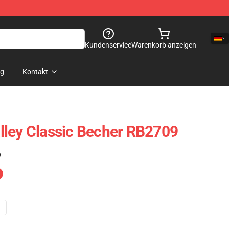
Kundenservice
Warenkorb anzeigen
og
Kontakt
lley Classic Becher RB2709
)