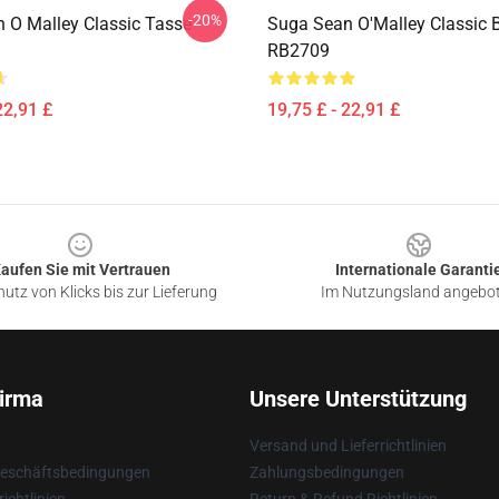
-20%
 O Malley Classic Tasse
Suga Sean O'Malley Classic 
RB2709
22,91 £
19,75 £ - 22,91 £
aufen Sie mit Vertrauen
Internationale Garanti
utz von Klicks bis zur Lieferung
Im Nutzungsland angebo
irma
Unsere Unterstützung
Versand und Lieferrichtlinien
Geschäftsbedingungen
Zahlungsbedingungen