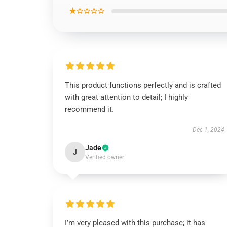
★☆☆☆☆
This product functions perfectly and is crafted
with great attention to detail; I highly
recommend it.
Dec 1, 2024
Jade
J
Verified owner
I’m very pleased with this purchase; it has