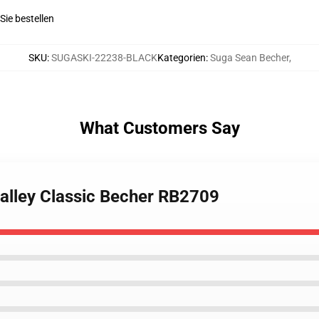
ie bestellen
SKU
:
SUGASKI-22238-BLACK
Kategorien
:
Suga Sean Becher
,
What Customers Say
alley Classic Becher RB2709