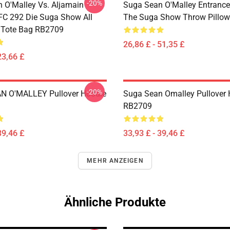
-20%
 O'Malley Vs. Aljamain
Suga Sean O'Malley Entrance 
UFC 292 Die Suga Show All
The Suga Show Throw Pillo
t Tote Bag RB2709
26,86 £ - 51,35 £
23,66 £
-20%
N O'MALLEY Pullover Hoodie
Suga Sean Omalley Pullover 
RB2709
39,46 £
33,93 £ - 39,46 £
MEHR ANZEIGEN
Ähnliche Produkte