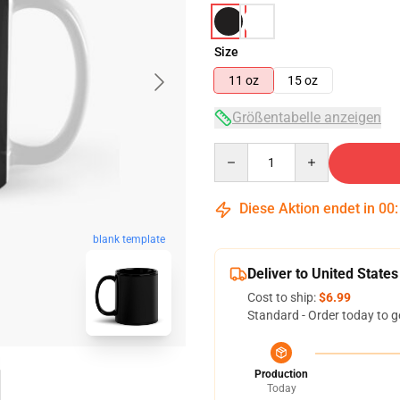
Size
11 oz
15 oz
Größentabelle anzeigen
Quantity
Diese Aktion endet in
00
blank template
Deliver to United States
Cost to ship:
$6.99
Standard - Order today to g
Production
Today