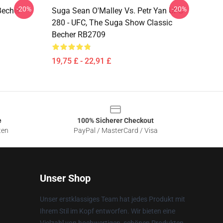
-20%
-20%
Becher
Suga Sean O'Malley Vs. Petr Yan UFC
280 - UFC, The Suga Show Classic
Becher RB2709
19,75 £ - 22,91 £
e
100% Sicherer Checkout
ten
PayPal / MasterCard / Visa
Unser Shop
Unser erstklassiges Team hat jedes Produkt mit
Ihrem Stil im Kopf entworfen. Wir bieten eine