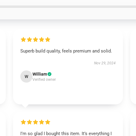
Superb build quality, feels premium and solid.
Nov 29, 2024
William
W
Verified owner
I’m so glad I bought this item. It’s everything I