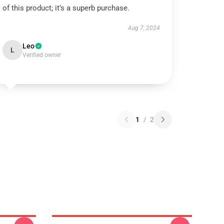
of this product; it’s a superb purchase.
Aug 7, 2024
Leo
L
Verified owner
1
/
2