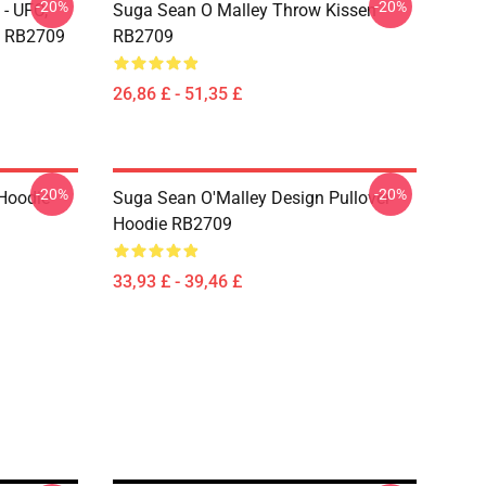
-20%
-20%
- UFC,
Suga Sean O Malley Throw Kissen
w RB2709
RB2709
26,86 £ - 51,35 £
-20%
-20%
Hoodie
Suga Sean O'Malley Design Pullover
Hoodie RB2709
33,93 £ - 39,46 £