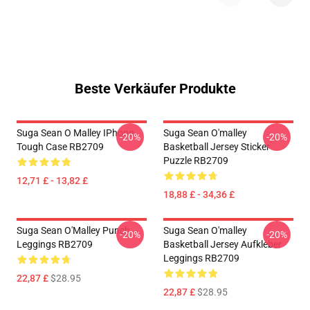
Beste Verkäufer Produkte
Suga Sean O Malley IPhone
Suga Sean O'malley
-20%
-20%
Tough Case RB2709
Basketball Jersey Sticker
Puzzle RB2709
12,71 £ - 13,82 £
18,88 £ - 34,36 £
Suga Sean O'Malley Punch
Suga Sean O'malley
-20%
-20%
Leggings RB2709
Basketball Jersey Aufkleber
Leggings RB2709
22,87 £
$28.95
22,87 £
$28.95