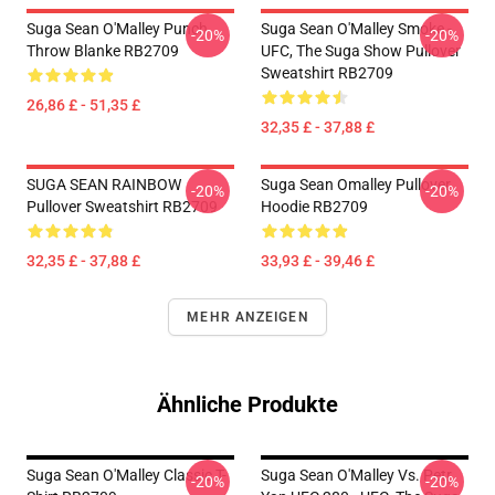
Suga Sean O'Malley Punch
Suga Sean O'Malley Smoke -
-20%
-20%
Throw Blanke RB2709
UFC, The Suga Show Pullover
Sweatshirt RB2709
26,86 £ - 51,35 £
32,35 £ - 37,88 £
SUGA SEAN RAINBOW
Suga Sean Omalley Pullover
-20%
-20%
Pullover Sweatshirt RB2709
Hoodie RB2709
32,35 £ - 37,88 £
33,93 £ - 39,46 £
MEHR ANZEIGEN
Ähnliche Produkte
Suga Sean O'Malley Classic T-
Suga Sean O'Malley Vs. Petr
-20%
-20%