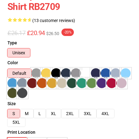
Shirt RB2709
(13 customer reviews)
£26.17
£20.94
-20%
$26.50
Type
Unisex
Color
Default
Size
S
M
L
XL
2XL
3XL
4XL
5XL
Print Location