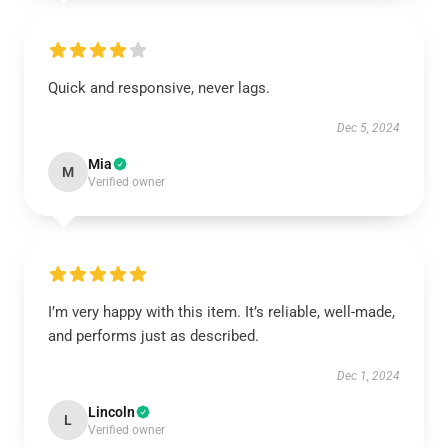
Quick and responsive, never lags.
Dec 5, 2024
Mia
M
Verified owner
I’m very happy with this item. It’s reliable, well-made,
and performs just as described.
Dec 1, 2024
Lincoln
L
Verified owner