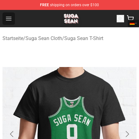
FREE
shipping on orders over $100
Suga Sean Shop - Official Suga Sean Merchandise Store
Open menu
Startseite
/
Suga Sean Cloth
/
Suga Sean T-Shirt