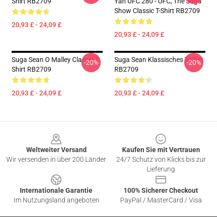
Shirt RB2709
Yan UFC 280 - UFC, The Suga
Show Classic T-Shirt RB2709
20,93 £ - 24,09 £
20,93 £ - 24,09 £
Suga Sean O Malley Classic T-
Suga Sean Klassisches T-Shirt
-20%
-20%
Shirt RB2709
RB2709
20,93 £ - 24,09 £
20,93 £ - 24,09 £
Footer
Weltweiter Versand
Kaufen Sie mit Vertrauen
Wir versenden in über 200 Länder
24/7 Schutz von Klicks bis zur
Lieferung
Internationale Garantie
100% Sicherer Checkout
Im Nutzungsland angeboten
PayPal / MasterCard / Visa