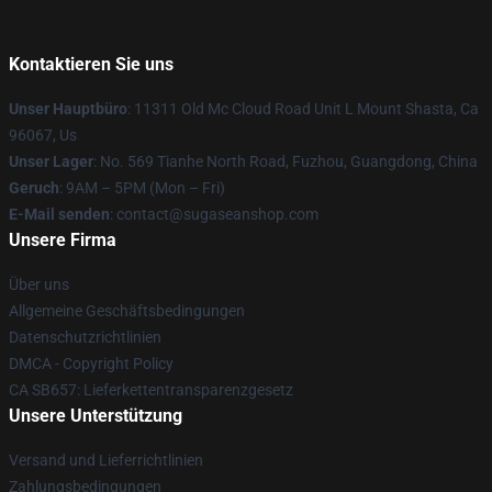
Kontaktieren Sie uns
Unser Hauptbüro
: 11311 Old Mc Cloud Road Unit L Mount Shasta, Ca
96067, Us
Unser Lager
: No. 569 Tianhe North Road, Fuzhou, Guangdong, China
Geruch
: 9AM – 5PM (Mon – Fri)
E-Mail senden
: contact@sugaseanshop.com
Unsere Firma
Über uns
Allgemeine Geschäftsbedingungen
Datenschutzrichtlinien
DMCA - Copyright Policy
CA SB657: Lieferkettentransparenzgesetz
Unsere Unterstützung
Versand und Lieferrichtlinien
Zahlungsbedingungen