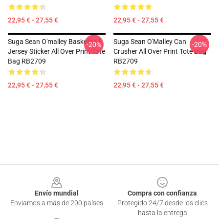
22,95 € - 27,55 €
22,95 € - 27,55 €
Suga Sean O'malley Basketball
Suga Sean O'Malley Can
-20%
-20%
Jersey Sticker All Over Print Tote
Crusher All Over Print Tote Bag
Bag RB2709
RB2709
22,95 € - 27,55 €
22,95 € - 27,55 €
Footer
Envío mundial
Compra con confianza
Enviamos a más de 200 países
Protegido 24/7 desde los clics
hasta la entrega