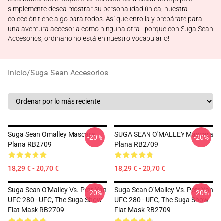
simplemente desea mostrar su personalidad única, nuestra
colección tiene algo para todos. Así que enrolla y prepárate para
una aventura accesoria como ninguna otra - porque con Suga Sean
Accesorios, ordinario no está en nuestro vocabulario!
Inicio
/
Suga Sean Accesorios
Suga Sean Omalley Mascara
SUGA SEAN O'MALLEY Mascara
-20%
-20%
Plana RB2709
Plana RB2709
18,29 € - 20,70 €
18,29 € - 20,70 €
Suga Sean O'Malley Vs. Petr Yan
Suga Sean O'Malley Vs. Petr Yan
-20%
-20%
UFC 280 - UFC, The Suga Show
UFC 280 - UFC, The Suga Show
Flat Mask RB2709
Flat Mask RB2709