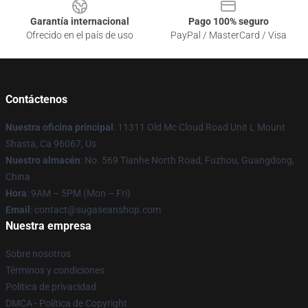
Garantía internacional
Pago 100% seguro
Ofrecido en el país de uso
PayPal / MasterCard / Visa
Contáctenos
Nuestra oficina principal
: 11311 Old Mc Cloud Road Unit L Mount
Shasta, Ca 96067, Us
Nuestro almacén
: No. 569 Tianhe North Road, Fuzhou, Guangdong,
China
Hora
: 9AM – 5PM (Mon – Fri)
Email
: contact@sugaseanshop.com
Nuestra empresa
Sobre nosotros
Términos y condiciones
Política de privacidad
DMCA - Política de Copyright