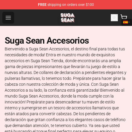
FREE
shipping on orders over $100
Suga Sean Shop - Official Suga Sean Merchandise Store
Open menu
Suga Sean Accesorios
Bienvenido a Suga Sean Accesorios, el destino final para todas tus
necesidades de moda! Entra en nuestro mundo de exquisitos
accesorios en Suga Sean Tienda, donde encontrarás una amplia
gama de piezas impresionantes que llevarán tu juego de estilo a
nuevas alturas. De collares de declaración a pendientes elegantes y
pulseras llamativas, lo tenemos todo. Prepárate para hacer girar la
cabeza con nuestra colección de moda y única. Con Suga Sean
Accesorios a su lado, la confianza está garantizada! Bienvenido al
mundo Suga Sean Accesorios, donde la moda cumple con la
innovación! Prepárate para desencadenar tu maven de estilo
interno y sumergirse en un tesoro de accesorios llamativos que
están atados para convertir cabezas. De los pendientes de
declaración que gritan confianza a los elegantes casos de teléfono
que demandan atención, te tenemos cubierto. Ya sea que usted
está buscando el toque final perfecto para elevar su equipo o