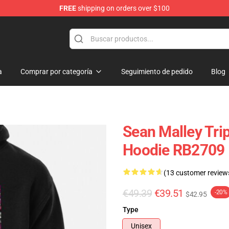
FREE
shipping on orders over $100
re
a
Comprar por categoría
Seguimiento de pedido
Blog
Sean Malley Tri
Hoodie RB2709
(13 customer review
€49.39
€39.51
-20%
$42.95
Type
Unisex