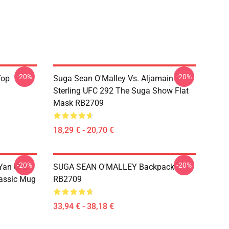
-20%
-20%
Top
Suga Sean O'Malley Vs. Aljamain
Sterling UFC 292 The Suga Show Flat
Mask RB2709
18,29 € - 20,70 €
-20%
-20%
 Yan UFC
SUGA SEAN O'MALLEY Backpack
lassic Mug
RB2709
33,94 € - 38,18 €