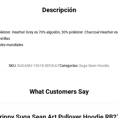
Descripción
iéster. Heather Grey es 70% algodón, 30% poliéster. Charcoal Heather es
stillas
bles mundiales
SKU
:
SUGASKI-15618-DEFAULT
Categorías
:
Suga Sean Hoodie
,
What Customers Say
Trippy Suga Sean Art Pullover Hoodie RB