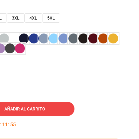
L
3XL
4XL
5XL
AÑADIR AL CARRITO
:
11
:
54