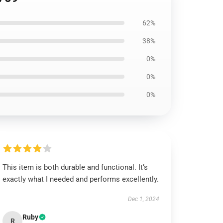
62%
38%
0%
0%
0%
This item is both durable and functional. It’s
exactly what I needed and performs excellently.
Dec 1, 2024
Ruby
R