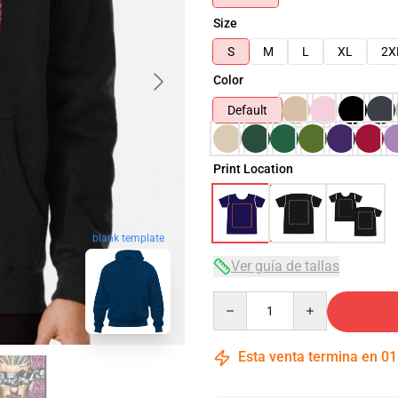
Size
S
M
L
XL
2X
Color
Default
Print Location
blank template
Ver guía de tallas
Quantity
Esta venta termina en
01