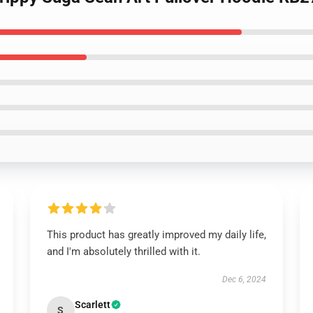
This product has greatly improved my daily life,
and I'm absolutely thrilled with it.
Dec 6, 2024
Scarlett
S