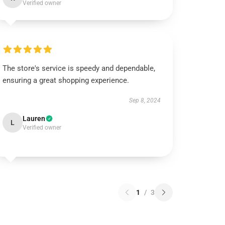
Verified owner
The store's service is speedy and dependable,
ensuring a great shopping experience.
Sep 8, 2024
Lauren
L
Verified owner
1
/
3