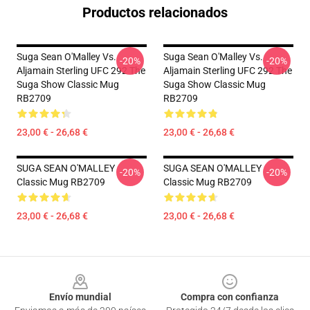
Productos relacionados
Suga Sean O'Malley Vs.
Suga Sean O'Malley Vs.
-20%
-20%
Aljamain Sterling UFC 292 The
Aljamain Sterling UFC 292 The
Suga Show Classic Mug
Suga Show Classic Mug
RB2709
RB2709
23,00 € - 26,68 €
23,00 € - 26,68 €
SUGA SEAN O'MALLEY
SUGA SEAN O'MALLEY
-20%
-20%
Classic Mug RB2709
Classic Mug RB2709
23,00 € - 26,68 €
23,00 € - 26,68 €
Footer
Envío mundial
Compra con confianza