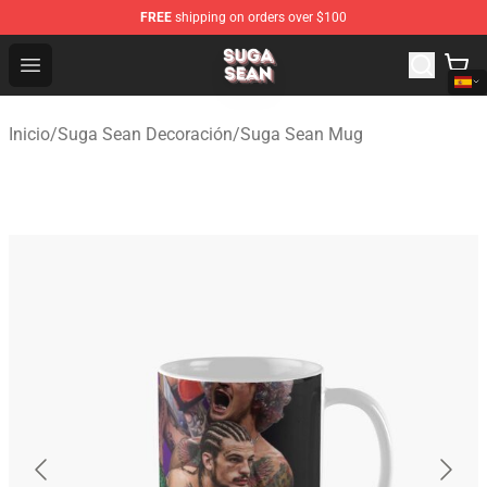
FREE
shipping on orders over $100
Suga Sean Shop - Official Suga Sean Merchandise Store
Open menu
Inicio
/
Suga Sean Decoración
/
Suga Sean Mug