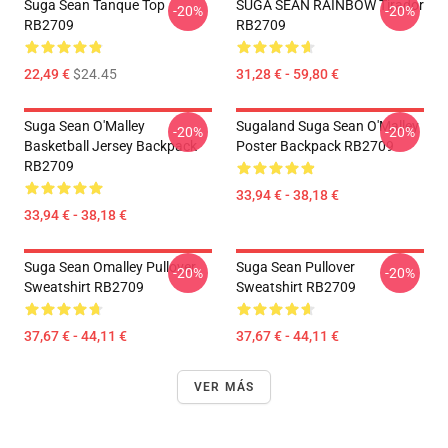
Suga Sean Tanque Top
SUGA SEAN RAINBOW Tirador
-20%
-20%
RB2709
RB2709
22,49 €
$24.45
31,28 € - 59,80 €
Suga Sean O'Malley
Sugaland Suga Sean O'Malley
-20%
-20%
Basketball Jersey Backpack
Poster Backpack RB2709
RB2709
33,94 € - 38,18 €
33,94 € - 38,18 €
Suga Sean Omalley Pullover
Suga Sean Pullover
-20%
-20%
Sweatshirt RB2709
Sweatshirt RB2709
37,67 € - 44,11 €
37,67 € - 44,11 €
VER MÁS