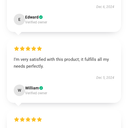
Dec 6, 2024
Edward
E
Verified owner
I’m very satisfied with this product; it fulfills all my
needs perfectly.
Dec 5, 2024
William
W
Verified owner