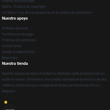
Política de privacidad
DMCA - Política de Copyright
CA SB657: Ley de transparencia en la cadena de suministro
Nuestro apoyo
Políticas de envío
Condiciones de pago
Políticas de reembolso
Contáctenos
Ayuda al cliente (FAQ)
Mayorista
Nuestra tienda
Nuestro equipo de clase mundial ha diseñado cada producto con su
estilo en mente. Ofrecemos una amplia variedad de productos de alta
calidad y hermosos para asegurarse de que se mantenga único y
elegante.