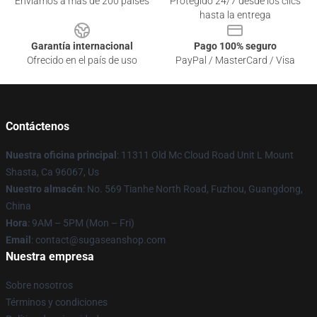
Enviamos a más de 200 países
Protegido 24/7 desde los clics
hasta la entrega
Garantía internacional
Pago 100% seguro
Ofrecido en el país de uso
PayPal / MasterCard / Visa
Contáctenos
Nuestra oficina principal
: 11311 Old Mc Cloud Road Unit L Mount
Shasta, Ca 96067, Us
Nuestro almacén
: No. 569 Tianhe North Road, Fuzhou, Guangdong,
China
Hora
: 9AM – 5PM (Mon – Fri)
Email
: contact@sugaseanshop.com
Nuestra empresa
Sobre nosotros
Términos y condiciones