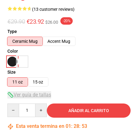
(13 customer reviews)
€29.90
€23.92
-20%
$26.00
Type
Ceramic Mug
Accent Mug
Color
Size
11 oz
15 oz
Ver guía de tallas
Quantity
AÑADIR AL CARRITO
Esta venta termina en
01
:
28
:
53