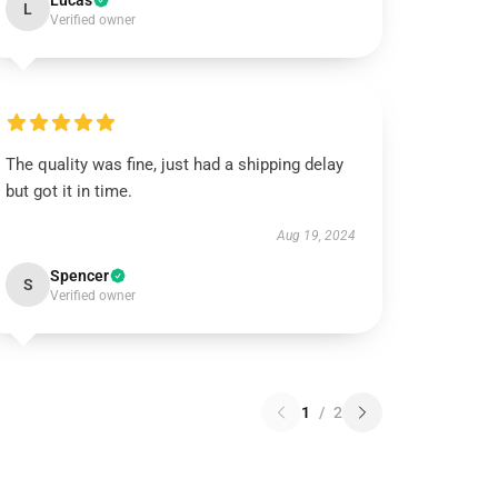
Lucas
L
Verified owner
The quality was fine, just had a shipping delay
but got it in time.
Aug 19, 2024
Spencer
S
Verified owner
1
/
2