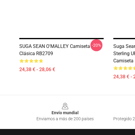
-20%
SUGA SEAN O'MALLEY Camiseta
Suga Sean
Clásica RB2709
Sterling 
Camiseta 
24,38 € - 28,06 €
24,38 € - 
Footer
Envío mundial
Enviamos a más de 200 países
Protegido 2