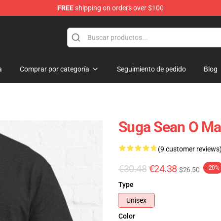
FREE
shipping on orders over $100
re
a
Comprar por categoría
Seguimiento de pedido
Blog
Suga Sean O Ma
(9 customer reviews
€30.48
€24.38
-20%
$26.50
Type
Unisex
Color