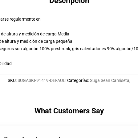
Descripción
carse regularmente en
 de altura y medición de carga Media
de altura y medición de carga pequeña
 seguros son algodón 100% preshrunk, gris calentador es 90% algodón/10
ilidad
SKU
:
SUGASKI-91419-DEFAULT
Categorías
:
Suga Sean Camiseta
,
What Customers Say