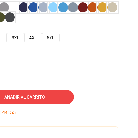
L
3XL
4XL
5XL
AÑADIR AL CARRITO
:
44
:
54