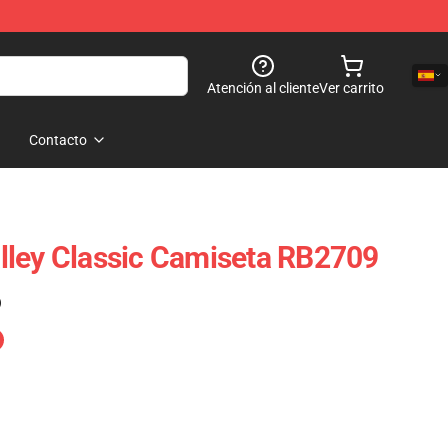
Atención al cliente
Ver carrito
Contacto
lley Classic Camiseta RB2709
)