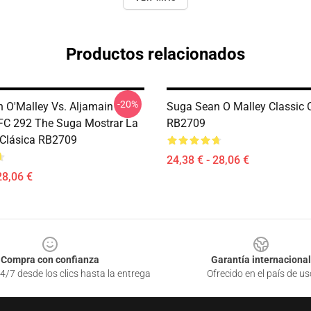
Productos relacionados
-20%
 O'Malley Vs. Aljamain
Suga Sean O Malley Classic 
UFC 292 The Suga Mostrar La
RB2709
Clásica RB2709
24,38 € - 28,06 €
28,06 €
Compra con confianza
Garantía internacional
4/7 desde los clics hasta la entrega
Ofrecido en el país de us