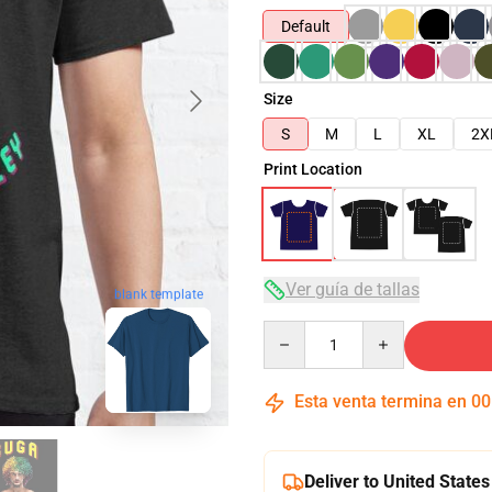
Default
Size
S
M
L
XL
2X
Print Location
Ver guía de tallas
blank template
Quantity
Esta venta termina en
00
Deliver to United States