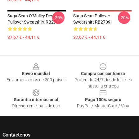
Suga Sean O'Malley Design
Suga Sean Pullover
-20%
-20%
Pullover Sweatshirt RB2709
Sweatshirt RB2709
37,67 € - 44,11 €
37,67 € - 44,11 €
Footer
Envío mundial
Compra con confianza
Enviamos a más de 200 países
Protegido 24/7 desde los clics
hasta la entrega
Garantía internacional
Pago 100% seguro
Ofrecido en el país de uso
PayPal / MasterCard / Visa
Contáctenos