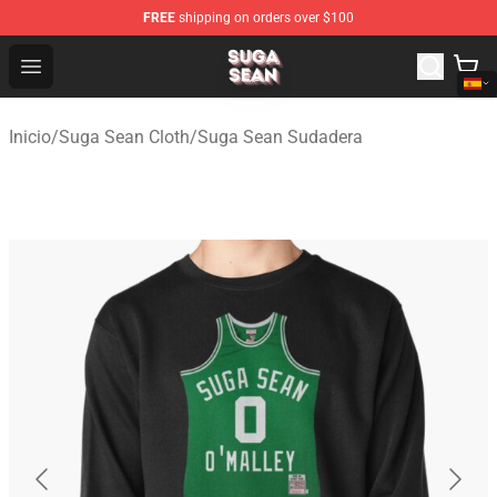
FREE
shipping on orders over $100
Suga Sean Shop - Official Suga Sean Merchandise Store
Open menu
Inicio
/
Suga Sean Cloth
/
Suga Sean Sudadera