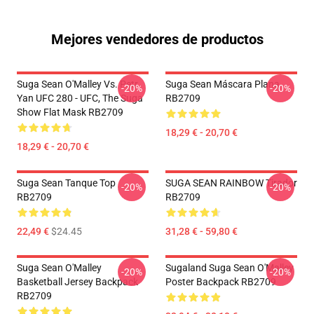
Mejores vendedores de productos
Suga Sean O'Malley Vs. Petr
Suga Sean Máscara Plana
-20%
-20%
Yan UFC 280 - UFC, The Suga
RB2709
Show Flat Mask RB2709
18,29 € - 20,70 €
18,29 € - 20,70 €
Suga Sean Tanque Top
SUGA SEAN RAINBOW Tirador
-20%
-20%
RB2709
RB2709
22,49 €
$24.45
31,28 € - 59,80 €
Suga Sean O'Malley
Sugaland Suga Sean O'Malley
-20%
-20%
Basketball Jersey Backpack
Poster Backpack RB2709
RB2709