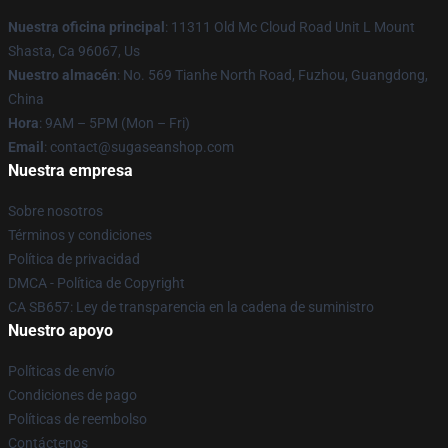
Nuestra oficina principal
: 11311 Old Mc Cloud Road Unit L Mount
Shasta, Ca 96067, Us
Nuestro almacén
: No. 569 Tianhe North Road, Fuzhou, Guangdong,
China
Hora
: 9AM – 5PM (Mon – Fri)
Email
: contact@sugaseanshop.com
Nuestra empresa
Sobre nosotros
Términos y condiciones
Política de privacidad
DMCA - Política de Copyright
CA SB657: Ley de transparencia en la cadena de suministro
Nuestro apoyo
Políticas de envío
Condiciones de pago
Políticas de reembolso
Contáctenos