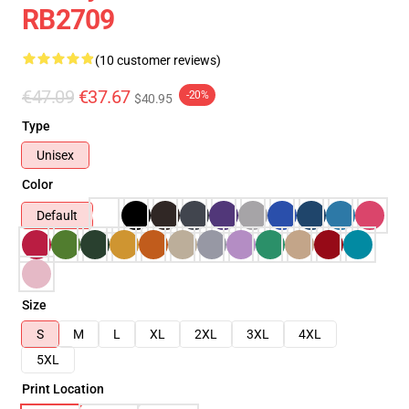
RB2709
(10 customer reviews)
€47.09
€37.67
-20%
$40.95
Type
Unisex
Color
Default
Size
S
M
L
XL
2XL
3XL
4XL
5XL
Print Location