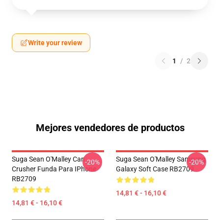
Write your review
1
/
2
Mejores vendedores de productos
Suga Sean O'Malley Can
Suga Sean O'Malley Samsung
-20%
-20%
Crusher Funda Para IPhone
Galaxy Soft Case RB2709
RB2709
14,81 € - 16,10 €
14,81 € - 16,10 €