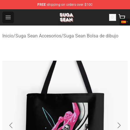
FREE
shipping on orders over $100
Suga Sean Shop - Official Suga Sean Merchandise Store
Open menu
Inicio
/
Suga Sean Accesorios
/
Suga Sean Bolsa de dibujo