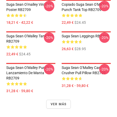
Suga Sean O'malley Vintage
Copiado Suga Sean O'Malley
-20%
-20%
Poster RB2709
Punch Tank Top RB2709
18,21 € - 42,22 €
22,49 €
$24.45
Suga Sean O'Malley Tank Top
Suga Sean Leggings RB2709
-20%
-20%
RB2709
26,63 €
$28.95
22,49 €
$24.45
Suga Sean O'Malley Punch
Suga Sean O'Malley Can
-20%
-20%
Lanzamiento De Manta
Crusher Pull Pillow RB2709
RB2709
31,28 € - 59,80 €
31,28 € - 59,80 €
VER MÁS