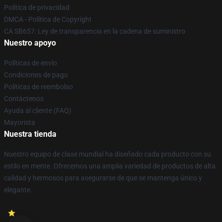
Política de privacidad
DMCA - Política de Copyright
CA SB657: Ley de transparencia en la cadena de suministro
Nuestro apoyo
Políticas de envío
Condiciones de pago
Políticas de reembolso
Contáctenos
Ayuda al cliente (FAQ)
Mayorista
Nuestra tienda
Nuestro equipo de clase mundial ha diseñado cada producto con su
estilo en mente. Ofrecemos una amplia variedad de productos de alta
calidad y hermosos para asegurarse de que se mantenga único y
elegante.