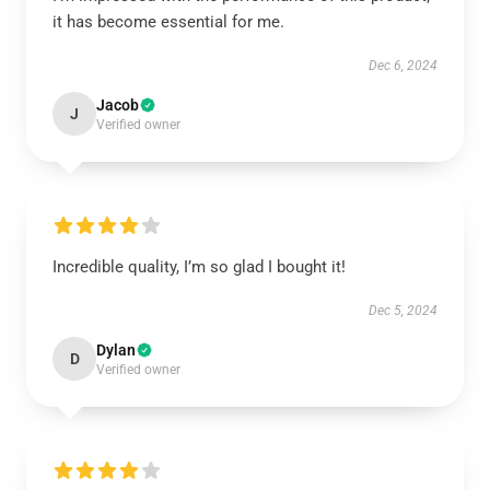
it has become essential for me.
Dec 6, 2024
Jacob
J
Verified owner
Incredible quality, I’m so glad I bought it!
Dec 5, 2024
Dylan
D
Verified owner