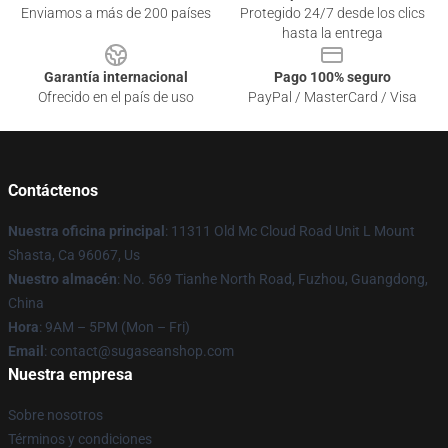
Enviamos a más de 200 países
Protegido 24/7 desde los clics
hasta la entrega
Garantía internacional
Pago 100% seguro
Ofrecido en el país de uso
PayPal / MasterCard / Visa
Contáctenos
Nuestra oficina principal
: 11311 Old Mc Cloud Road Unit L Mount
Shasta, Ca 96067, Us
Nuestro almacén
: No. 569 Tianhe North Road, Fuzhou, Guangdong,
China
Hora
: 9AM – 5PM (Mon – Fri)
Email
: contact@sugaseanshop.com
Nuestra empresa
Sobre nosotros
Términos y condiciones