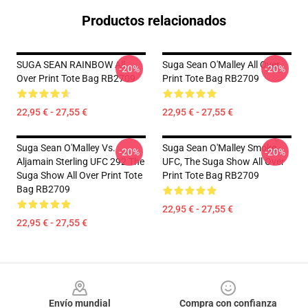
Productos relacionados
SUGA SEAN RAINBOW All
Suga Sean O'Malley All Over
-20%
-20%
Over Print Tote Bag RB2709
Print Tote Bag RB2709
22,95 € - 27,55 €
22,95 € - 27,55 €
Suga Sean O'Malley Vs.
Suga Sean O'Malley Smoke -
-20%
-20%
Aljamain Sterling UFC 292 The
UFC, The Suga Show All Over
Suga Show All Over Print Tote
Print Tote Bag RB2709
Bag RB2709
22,95 € - 27,55 €
22,95 € - 27,55 €
Footer
Envío mundial
Compra con confianza