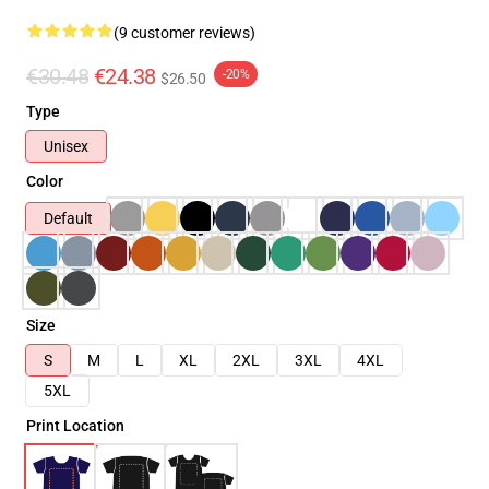
(9 customer reviews)
€30.48
€24.38
-20%
$26.50
Type
Unisex
Color
Default
Size
S
M
L
XL
2XL
3XL
4XL
5XL
Print Location