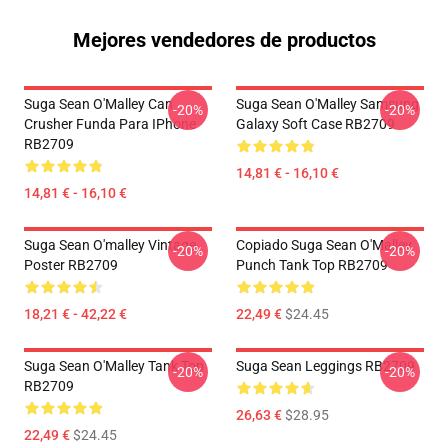
Mejores vendedores de productos
Suga Sean O'Malley Can
Suga Sean O'Malley Samsung
-20%
-20%
Crusher Funda Para IPhone
Galaxy Soft Case RB2709
RB2709
14,81 € - 16,10 €
14,81 € - 16,10 €
Suga Sean O'malley Vintage
Copiado Suga Sean O'Malley
-20%
-20%
Poster RB2709
Punch Tank Top RB2709
18,21 € - 42,22 €
22,49 €
$24.45
Suga Sean O'Malley Tank Top
Suga Sean Leggings RB2709
-20%
-20%
RB2709
26,63 €
$28.95
22,49 €
$24.45