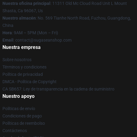
Nuestra oficina principal
: 11311 Old Mc Cloud Road Unit L Mount
Shasta, Ca 96067, Us
Nuestro almacén
: No. 569 Tianhe North Road, Fuzhou, Guangdong,
China
Hora
: 9AM – 5PM (Mon – Fri)
Email
: contact@sugaseanshop.com
Nuestra empresa
Sobre nosotros
Términos y condiciones
Política de privacidad
DMCA - Política de Copyright
CA SB657: Ley de transparencia en la cadena de suministro
Nuestro apoyo
Políticas de envío
Condiciones de pago
Políticas de reembolso
Contáctenos