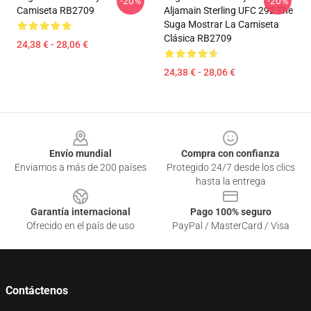
-20%
-20%
Camiseta RB2709
Aljamain Sterling UFC 292 The
Suga Mostrar La Camiseta
Clásica RB2709
24,38 € - 28,06 €
24,38 € - 28,06 €
Footer
Envío mundial
Compra con confianza
Enviamos a más de 200 países
Protegido 24/7 desde los clics
hasta la entrega
Garantía internacional
Pago 100% seguro
Ofrecido en el país de uso
PayPal / MasterCard / Visa
Contáctenos