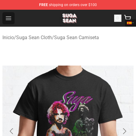
FREE
shipping on orders over $100
Suga Sean Shop - Official Suga Sean Merchandise Store
Open menu
Inicio
/
Suga Sean Cloth
/
Suga Sean Camiseta