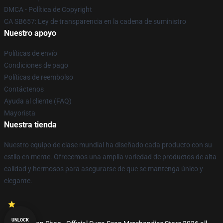
DMCA - Política de Copyright
CA SB657: Ley de transparencia en la cadena de suministro
Nuestro apoyo
Políticas de envío
Condiciones de pago
Políticas de reembolso
Contáctenos
Ayuda al cliente (FAQ)
Mayorista
Nuestra tienda
Nuestro equipo de clase mundial ha diseñado cada producto con su
estilo en mente. Ofrecemos una amplia variedad de productos de alta
calidad y hermosos para asegurarse de que se mantenga único y
elegante.
UNLOCK