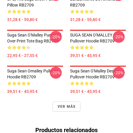
Pillow RB2709
RB2709
31,28 € - 59,80 €
31,28 € - 59,80 €
Suga Sean O'Malley Punch All
SUGA SEAN O'MALLEY
-20%
-20%
Over Print Tote Bag RB2709
Pullover Hoodie RB2709
22,95 € - 27,55 €
39,51 € - 45,95 €
Suga Sean Omalley Pullover
Suga Sean O'Malley Design
-20%
-20%
Hoodie RB2709
Pullover Hoodie RB2709
39,51 € - 45,95 €
39,51 € - 45,95 €
VER MÁS
Productos relacionados