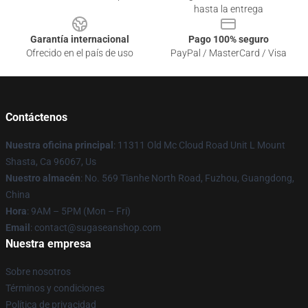
hasta la entrega
Garantía internacional
Pago 100% seguro
Ofrecido en el país de uso
PayPal / MasterCard / Visa
Contáctenos
Nuestra oficina principal
: 11311 Old Mc Cloud Road Unit L Mount
Shasta, Ca 96067, Us
Nuestro almacén
: No. 569 Tianhe North Road, Fuzhou, Guangdong,
China
Hora
: 9AM – 5PM (Mon – Fri)
Email
: contact@sugaseanshop.com
Nuestra empresa
Sobre nosotros
Términos y condiciones
Política de privacidad