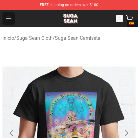
FREE
shipping on orders over $100
Suga Sean Shop - Official Suga Sean Merchandise Store
Open menu
Inicio
/
Suga Sean Cloth
/
Suga Sean Camiseta