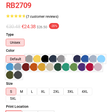
RB2709
(7 customer reviews)
€30.48
€24.38
-20%
$26.50
Type
Unisex
Color
Default
Size
S
M
L
XL
2XL
3XL
4XL
5XL
Print Location