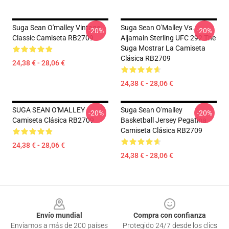
Suga Sean O'malley Vintage
Suga Sean O'Malley Vs.
-20%
-20%
Classic Camiseta RB2709
Aljamain Sterling UFC 292 The
Suga Mostrar La Camiseta
Clásica RB2709
24,38 € - 28,06 €
24,38 € - 28,06 €
SUGA SEAN O'MALLEY
Suga Sean O'malley
-20%
-20%
Camiseta Clásica RB2709
Basketball Jersey Pegatina
Camiseta Clásica RB2709
24,38 € - 28,06 €
24,38 € - 28,06 €
Footer
Envío mundial
Compra con confianza
Enviamos a más de 200 países
Protegido 24/7 desde los clics