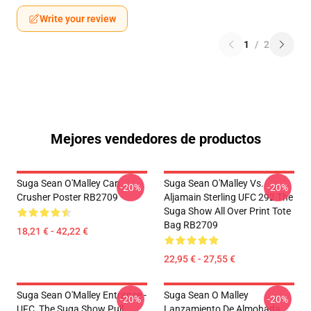
Write your review
1
/
2
Mejores vendedores de productos
Suga Sean O'Malley Can
Suga Sean O'Malley Vs.
-20%
-20%
Crusher Poster RB2709
Aljamain Sterling UFC 292 The
Suga Show All Over Print Tote
Bag RB2709
18,21 € - 42,22 €
22,95 € - 27,55 €
Suga Sean O'Malley Entrance -
Suga Sean O Malley
-20%
-20%
UFC, The Suga Show Pull
Lanzamiento De Almohada