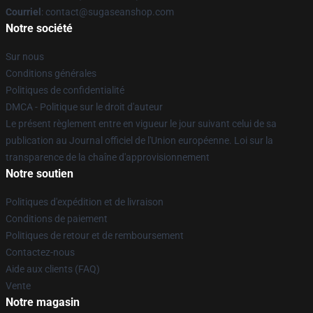
Courriel
: contact@sugaseanshop.com
Notre société
Sur nous
Conditions générales
Politiques de confidentialité
DMCA - Politique sur le droit d'auteur
Le présent règlement entre en vigueur le jour suivant celui de sa
publication au Journal officiel de l'Union européenne. Loi sur la
transparence de la chaîne d'approvisionnement
Notre soutien
Politiques d'expédition et de livraison
Conditions de paiement
Politiques de retour et de remboursement
Contactez-nous
Aide aux clients (FAQ)
Vente
Notre magasin