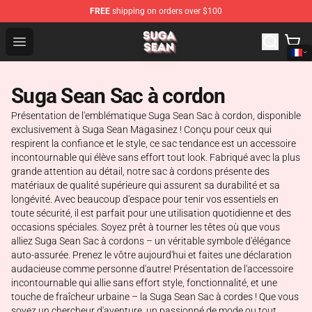
FREE
shipping on orders over $100
Suga Sean Shop - Official Suga Sean Merchandise Store
Open menu
Suga Sean Sac à cordon
Présentation de l'emblématique Suga Sean Sac à cordon, disponible
exclusivement à Suga Sean Magasinez ! Conçu pour ceux qui
respirent la confiance et le style, ce sac tendance est un accessoire
incontournable qui élève sans effort tout look. Fabriqué avec la plus
grande attention au détail, notre sac à cordons présente des
matériaux de qualité supérieure qui assurent sa durabilité et sa
longévité. Avec beaucoup d'espace pour tenir vos essentiels en
toute sécurité, il est parfait pour une utilisation quotidienne et des
occasions spéciales. Soyez prêt à tourner les têtes où que vous
alliez Suga Sean Sac à cordons – un véritable symbole d'élégance
auto-assurée. Prenez le vôtre aujourd'hui et faites une déclaration
audacieuse comme personne d'autre! Présentation de l'accessoire
incontournable qui allie sans effort style, fonctionnalité, et une
touche de fraîcheur urbaine – la Suga Sean Sac à cordes ! Que vous
soyez un chercheur d'aventure, un passionné de mode ou tout