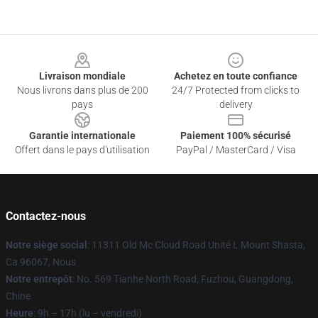
Footer
Livraison mondiale
Achetez en toute confiance
Nous livrons dans plus de 200
24/7 Protected from clicks to
pays
delivery
Garantie internationale
Paiement 100% sécurisé
Offert dans le pays d'utilisation
PayPal / MasterCard / Visa
Contactez-nous
Notre siège social
: 11311 Old Mc Cloud Road Unité L Mount Shasta,
Ca 96067, Nous
Notre entrepôt
: No. 569 Tianhe North Road, Fuzhou, Guangdong,
Chine
Heure
: 9h – 17h (lu – vendredi)