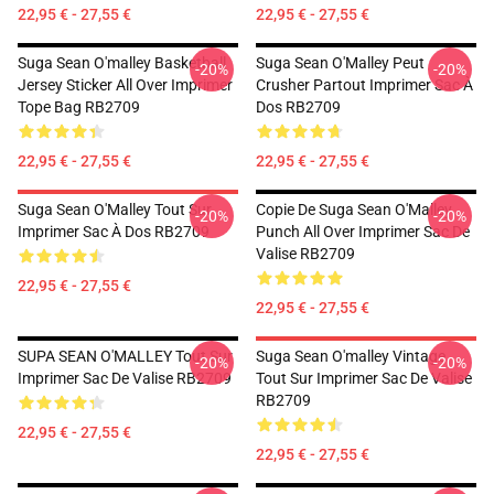
22,95 € - 27,55 €
22,95 € - 27,55 €
Suga Sean O'malley Basketball
Suga Sean O'Malley Peut
-20%
-20%
Jersey Sticker All Over Imprimer
Crusher Partout Imprimer Sac À
Tope Bag RB2709
Dos RB2709
22,95 € - 27,55 €
22,95 € - 27,55 €
Suga Sean O'Malley Tout Sur
Copie De Suga Sean O'Malley
-20%
-20%
Imprimer Sac À Dos RB2709
Punch All Over Imprimer Sac De
Valise RB2709
22,95 € - 27,55 €
22,95 € - 27,55 €
SUPA SEAN O'MALLEY Tout Sur
Suga Sean O'malley Vintage
-20%
-20%
Imprimer Sac De Valise RB2709
Tout Sur Imprimer Sac De Valise
RB2709
22,95 € - 27,55 €
22,95 € - 27,55 €