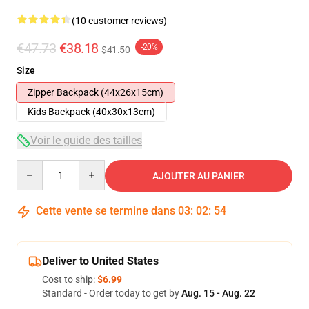
(10 customer reviews)
€47.73
€38.18
-20%
$41.50
Size
Zipper Backpack (44x26x15cm)
Kids Backpack (40x30x13cm)
Voir le guide des tailles
Quantity
AJOUTER AU PANIER
Cette vente se termine dans
03
:
02
:
53
Deliver to United States
Cost to ship:
$6.99
Standard - Order today to get by
Aug. 15 - Aug. 22