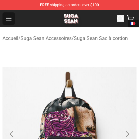
FREE
shipping on orders over $100
Suga Sean Shop - Official Suga Sean Merchandise Store
Open menu
Accueil
/
Suga Sean Accessoires
/
Suga Sean Sac à cordon