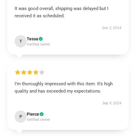
It was good overall, shipping was delayed but I
received it as scheduled.
Dec 2, 2024
Tessa
T
Verified owner
I’m thoroughly impressed with this item. It’s high
quality and has exceeded my expectations.
Sep 9, 2024
Pierce
P
Verified owner