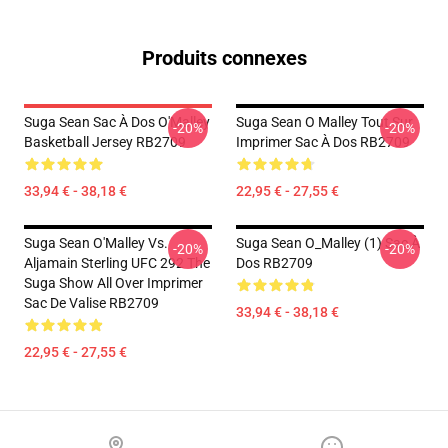
Produits connexes
Suga Sean Sac À Dos O'Malley
Suga Sean O Malley Tout Sur
-20%
-20%
Basketball Jersey RB2709
Imprimer Sac À Dos RB2709
33,94 € - 38,18 €
22,95 € - 27,55 €
Suga Sean O'Malley Vs.
Suga Sean O_Malley (1) Sac À
-20%
-20%
Aljamain Sterling UFC 292 The
Dos RB2709
Suga Show All Over Imprimer
Sac De Valise RB2709
33,94 € - 38,18 €
22,95 € - 27,55 €
Footer