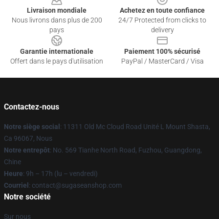
Livraison mondiale
Achetez en toute confiance
Nous livrons dans plus de 200
24/7 Protected from clicks to
pays
delivery
Garantie internationale
Paiement 100% sécurisé
Offert dans le pays d'utilisation
PayPal / MasterCard / Visa
Contactez-nous
Notre siège social
: 11311 Old Mc Cloud Road Unité L Mount Shasta,
Ca 96067, Nous
Notre entrepôt
: No. 569 Tianhe North Road, Fuzhou, Guangdong,
Chine
Heure
: 9h – 17h (lu – vendredi)
Courriel
: contact@sugaseanshop.com
Notre société
Sur nous