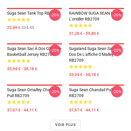
Suga Sean Tank Top RB2709
RAINBOW SUGA SEAN Lancer
-20%
-20%
L'oreiller RB2709
22,49 €
$24.45
31,28 € - 59,80 €
Suga Sean Sac À Dos O'Malley
Sugaland Suga Sean Sac À
-20%
-20%
Basketball Jersey RB2709
Dos De L'affiche O'Malley
RB2709
33,94 € - 38,18 €
33,94 € - 38,18 €
Suga Sean Omalley Chandail
Suga Sean Chandail Pull
-20%
-20%
Pull RB2709
RB2709
37,67 € - 44,11 €
37,67 € - 44,11 €
VOIR PLUS