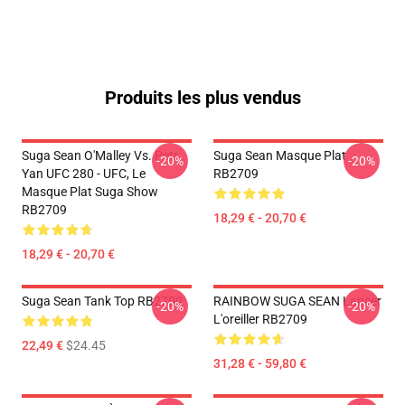
Produits les plus vendus
Suga Sean O'Malley Vs. Petr
Suga Sean Masque Plat
-20%
-20%
Yan UFC 280 - UFC, Le
RB2709
Masque Plat Suga Show
RB2709
18,29 € - 20,70 €
18,29 € - 20,70 €
Suga Sean Tank Top RB2709
RAINBOW SUGA SEAN Lancer
-20%
-20%
L'oreiller RB2709
22,49 €
$24.45
31,28 € - 59,80 €