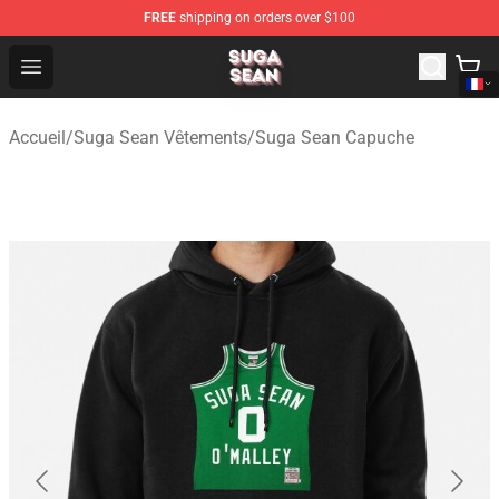
FREE
shipping on orders over $100
Suga Sean Shop - Official Suga Sean Merchandise Store
Open menu
Accueil
/
Suga Sean Vêtements
/
Suga Sean Capuche