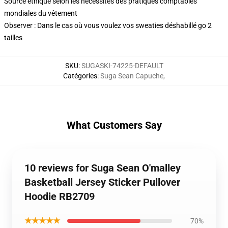
Source éthique selon les nécessités des pratiques comptables
mondiales du vêtement
Observer : Dans le cas où vous voulez vos sweaties déshabillé go 2
tailles
SKU
:
SUGASKI-74225-DEFAULT
Catégories
:
Suga Sean Capuche
,
What Customers Say
10 reviews for Suga Sean O'malley
Basketball Jersey Sticker Pullover
Hoodie RB2709
★★★★★
70%