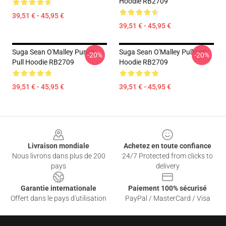
Hoodie RB2709
39,51 € - 45,95 €
39,51 € - 45,95 €
Suga Sean O'Malley Punch
Suga Sean O'Malley Pullover
-20%
-20%
Pull Hoodie RB2709
Hoodie RB2709
39,51 € - 45,95 €
39,51 € - 45,95 €
Footer
Livraison mondiale
Achetez en toute confiance
Nous livrons dans plus de 200
24/7 Protected from clicks to
pays
delivery
Garantie internationale
Paiement 100% sécurisé
Offert dans le pays d'utilisation
PayPal / MasterCard / Visa