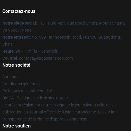
Contactez-nous
Notre siège social
: 11311 Old Mc Cloud Road Unité L Mount Shasta,
Ca 96067, Nous
Notre entrepôt
: No. 569 Tianhe North Road, Fuzhou, Guangdong,
Chine
Heure
: 9h – 17h (lu – vendredi)
Courriel
: contact@sugaseanshop.com
Notre société
Sur nous
Conditions générales
Politiques de confidentialité
DMCA - Politique sur le droit d'auteur
Le présent règlement entre en vigueur le jour suivant celui de sa
publication au Journal officiel de l'Union européenne. Loi sur la
transparence de la chaîne d'approvisionnement
Notre soutien