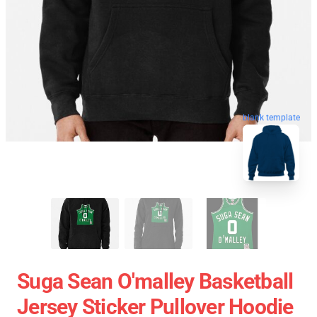
blank template
Suga Sean O'malley Basketball
Jersey Sticker Pullover Hoodie