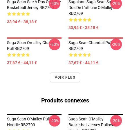
Suga Sean Sac À Dos O'Malley
Sugaland Suga Sean Sac À
-20%
-20%
Basketball Jersey RB2709
Dos De L'affiche O'Malley
RB2709
33,94 € - 38,18 €
33,94 € - 38,18 €
Suga Sean Omalley Chandail
Suga Sean Chandail Pull
-20%
-20%
Pull RB2709
RB2709
37,67 € - 44,11 €
37,67 € - 44,11 €
VOIR PLUS
Produits connexes
Suga Sean O'Malley Pullover
Suga Sean O'Malley
-20%
-20%
Hoodie RB2709
Basketball Jersey Pullover