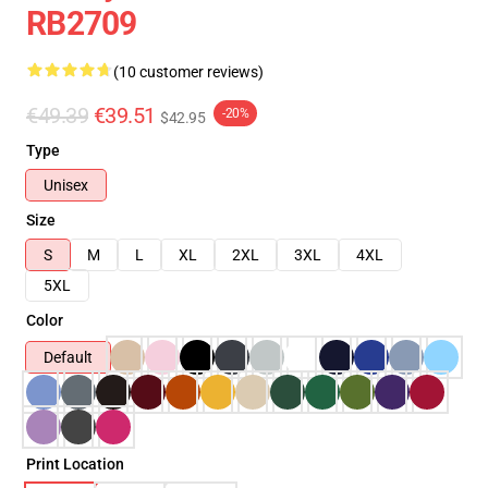
RB2709
(10 customer reviews)
€49.39
€39.51
-20%
$42.95
Type
Unisex
Size
S
M
L
XL
2XL
3XL
4XL
5XL
Color
Default
Print Location