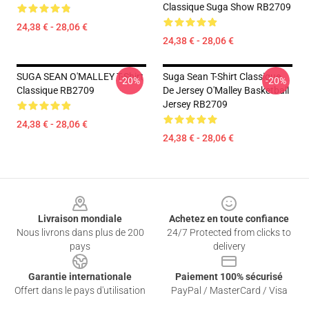
Classique Suga Show RB2709
24,38 € - 28,06 €
24,38 € - 28,06 €
SUGA SEAN O'MALLEY T-Shirt
Suga Sean T-Shirt Classique
-20%
-20%
Classique RB2709
De Jersey O'Malley Basketball
Jersey RB2709
24,38 € - 28,06 €
24,38 € - 28,06 €
Footer
Livraison mondiale
Achetez en toute confiance
Nous livrons dans plus de 200
24/7 Protected from clicks to
pays
delivery
Garantie internationale
Paiement 100% sécurisé
Offert dans le pays d'utilisation
PayPal / MasterCard / Visa