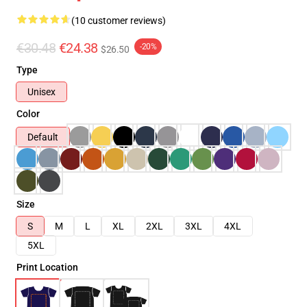
(10 customer reviews)
€30.48
€24.38
-20%
$26.50
Type
Unisex
Color
Default
Size
S
M
L
XL
2XL
3XL
4XL
5XL
Print Location