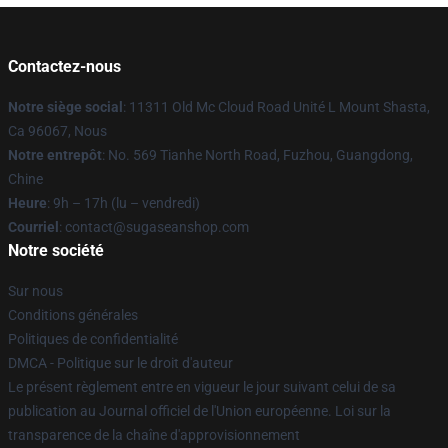
Contactez-nous
Notre siège social
: 11311 Old Mc Cloud Road Unité L Mount Shasta,
Ca 96067, Nous
Notre entrepôt
: No. 569 Tianhe North Road, Fuzhou, Guangdong,
Chine
Heure
: 9h – 17h (lu – vendredi)
Courriel
: contact@sugaseanshop.com
Notre société
Sur nous
Conditions générales
Politiques de confidentialité
DMCA - Politique sur le droit d'auteur
Le présent règlement entre en vigueur le jour suivant celui de sa
publication au Journal officiel de l'Union européenne. Loi sur la
transparence de la chaîne d'approvisionnement