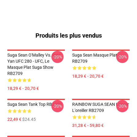
Produits les plus vendus
Suga Sean O'Malley Vs. Petr
Suga Sean Masque Plat
-20%
-20%
Yan UFC 280 - UFC, Le
RB2709
Masque Plat Suga Show
RB2709
18,29 € - 20,70 €
18,29 € - 20,70 €
Suga Sean Tank Top RB2709
RAINBOW SUGA SEAN Lancer
-20%
-20%
L'oreiller RB2709
22,49 €
$24.45
31,28 € - 59,80 €