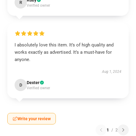
Ruby
R
Verified owner
I absolutely love this item. It’s of high quality and
works exactly as advertised. It’s a must-have for
anyone.
Aug 1, 2024
Dexter
D
Verified owner
Write your review
1
/
2