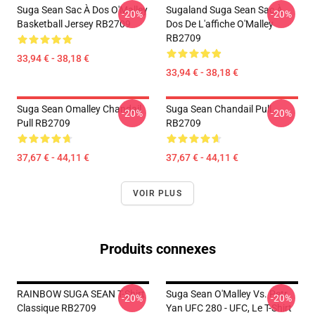
Suga Sean Sac À Dos O'Malley
Sugaland Suga Sean Sac À
-20%
-20%
Basketball Jersey RB2709
Dos De L'affiche O'Malley
RB2709
33,94 € - 38,18 €
33,94 € - 38,18 €
Suga Sean Omalley Chandail
Suga Sean Chandail Pull
-20%
-20%
Pull RB2709
RB2709
37,67 € - 44,11 €
37,67 € - 44,11 €
VOIR PLUS
Produits connexes
RAINBOW SUGA SEAN T-Shirt
Suga Sean O'Malley Vs. Petr
-20%
-20%
Classique RB2709
Yan UFC 280 - UFC, Le T-Shirt