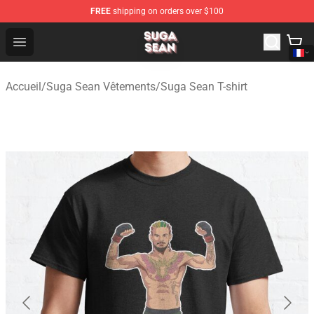
FREE
shipping on orders over $100
Suga Sean Shop - Official Suga Sean Merchandise Store
Open menu
Accueil
/
Suga Sean Vêtements
/
Suga Sean T-shirt