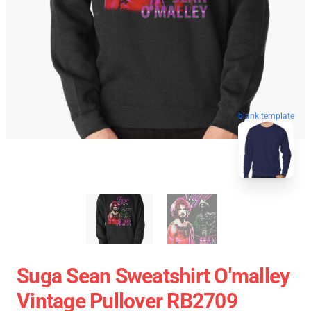
blank template
Suga Sean Sweatshirt O'malley
Vintage Pullover RB2709