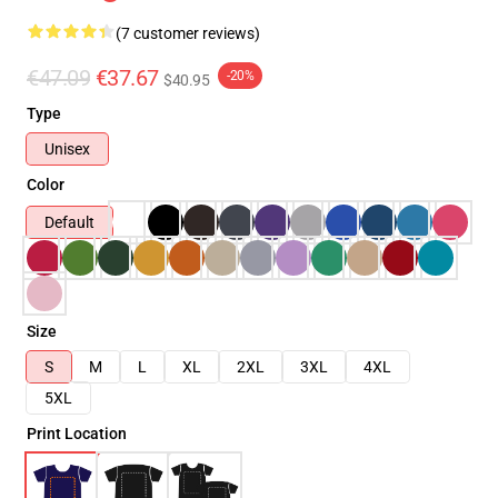
(7 customer reviews)
€47.09
€37.67
-20%
$40.95
Type
Unisex
Color
Default
Size
S
M
L
XL
2XL
3XL
4XL
5XL
Print Location