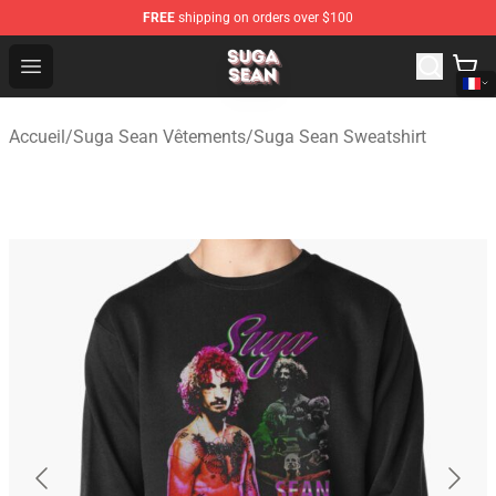
FREE
shipping on orders over $100
Suga Sean Shop - Official Suga Sean Merchandise Store
Open menu
Accueil
/
Suga Sean Vêtements
/
Suga Sean Sweatshirt