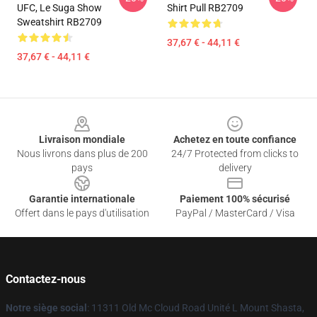
UFC, Le Suga Show
Shirt Pull RB2709
Sweatshirt RB2709
37,67 € - 44,11 €
37,67 € - 44,11 €
Footer
Livraison mondiale
Achetez en toute confiance
Nous livrons dans plus de 200
24/7 Protected from clicks to
pays
delivery
Garantie internationale
Paiement 100% sécurisé
Offert dans le pays d'utilisation
PayPal / MasterCard / Visa
Contactez-nous
Notre siège social
: 11311 Old Mc Cloud Road Unité L Mount Shasta,