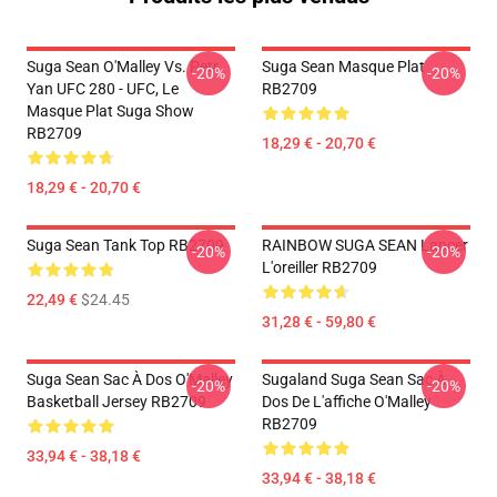
Suga Sean O'Malley Vs. Petr
Suga Sean Masque Plat
-20%
-20%
Yan UFC 280 - UFC, Le
RB2709
Masque Plat Suga Show
RB2709
18,29 € - 20,70 €
18,29 € - 20,70 €
Suga Sean Tank Top RB2709
RAINBOW SUGA SEAN Lancer
-20%
-20%
L'oreiller RB2709
22,49 €
$24.45
31,28 € - 59,80 €
Suga Sean Sac À Dos O'Malley
Sugaland Suga Sean Sac À
-20%
-20%
Basketball Jersey RB2709
Dos De L'affiche O'Malley
RB2709
33,94 € - 38,18 €
33,94 € - 38,18 €