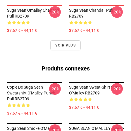
Suga Sean Omalley Chandail
Suga Sean Chandail Pull
-20%
-20%
Pull RB2709
RB2709
37,67 € - 44,11 €
37,67 € - 44,11 €
VOIR PLUS
Produits connexes
Copie De Suga Sean
Suga Sean Sweat-Shirt Punch
-20%
-20%
Sweatshirt O'Malley Punch
O'Malley RB2709
Pull RB2709
37,67 € - 44,11 €
37,67 € - 44,11 €
Suga Sean Smoke O'Malley -
SUGA SEAN O'MALLEY Sweat-
-20%
-20%