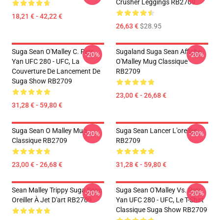
Crusher Leggings RB2709
18,21 € - 42,22 €
26,63 €
$28.95
Suga Sean O'Malley C. Petr
Sugaland Suga Sean Affiche
-20%
-20%
Yan UFC 280 - UFC, La
O'Malley Mug Classique
Couverture De Lancement De
RB2709
Suga Show RB2709
23,00 € - 26,68 €
31,28 € - 59,80 €
Suga Sean O Malley Mug
Suga Sean Lancer L'oreiller
-20%
-20%
Classique RB2709
RB2709
23,00 € - 26,68 €
31,28 € - 59,80 €
Sean Malley Trippy Suga Sean
Suga Sean O'Malley Vs. Petr
-20%
-20%
Oreiller À Jet D'art RB2709
Yan UFC 280 - UFC, Le T-Shirt
Classique Suga Show RB2709