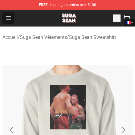
FREE
shipping on orders over $100
Suga Sean Shop - Official Suga Sean Merchandise Store
Open menu
Accueil
/
Suga Sean Vêtements
/
Suga Sean Sweatshirt