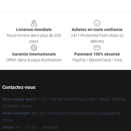
Footer
Livraison mondiale
Achetez en toute confiance
Nous livrons dans plus de 200
24/7 Protected from clicks to
pays
delivery
Garantie internationale
Paiement 100% sécurisé
Offert dans le pays d'utilisation
PayPal / MasterCard / Visa
Contactez-nous
Notre siège social
: 11311 Old Mc Cloud Road Unité L Mount Shasta,
Ca 96067, Nous
Notre entrepôt
: No. 569 Tianhe North Road, Fuzhou, Guangdong,
Chine
Heure
: 9h – 17h (lu – vendredi)