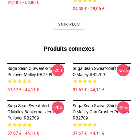
31,28 € - 59,80 €
24,38 € - 28,06 €
VOIR PLUS
Produits connexes
Suga Sean O Sweat-Shirt
Suga Sean Sweat-Shirt De Pull
-20%
-20%
Pullover Malley RB2709
O'Malley RB2709
37,67 € - 44,11 €
37,67 € - 44,11 €
Suga Sean Sweatshirt
Suga Sean Sweat-Shirt
-20%
-20%
O'Malley Basketball Jersey
O'Malley Can Crusher Pullover
Pullover RB2709
RB2709
37,67 € - 44,11 €
37,67 € - 44,11 €