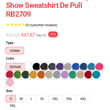
Show Sweatshirt De Pull
RB2709
(5 customer reviews)
€47.09
€37.67
-20%
$40.95
Type
Unisex
Color
Default
Size
S
M
L
XL
2XL
3XL
4XL
5XL