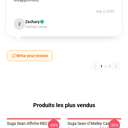
disappointed.
Aug 3, 2024
Zachary
Z
Verified owner
Write your review
1
/
1
Produits les plus vendus
Suga Sean Affiche RB2709
Suga Sean O'Malley Can
-20%
-20%