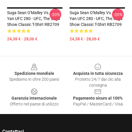
Suga Sean O'Malley Vs. Petr
Suga Sean O'Malley Vs. Petr
-20%
-20%
Yan UFC 280 - UFC, The Suga
Yan UFC 280 - UFC, The Suga
Show Classic T-Shirt RB2709
Show Classic T-Shirt RB2709
24,38 € - 28,06 €
24,38 € - 28,06 €
Footer
Spedizione mondiale
Acquista in tutta sicurezza
Spediamo in oltre 200 paesi
Protetto 24/7 dai clic alla
consegna
Garanzia internazionale
Pagamento sicuro al 100%
Offerto nel paese di utilizzo
PayPal / MasterCard / Visa
Contattaci