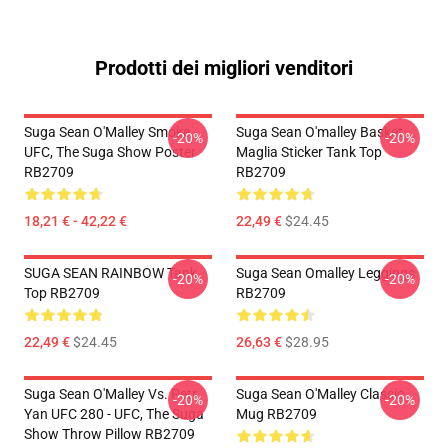
Prodotti dei migliori venditori
Suga Sean O'Malley Smoke -
Suga Sean O'malley Basket
-20%
-20%
UFC, The Suga Show Poster
Maglia Sticker Tank Top
RB2709
RB2709
18,21 € - 42,22 €
22,49 €
$24.45
SUGA SEAN RAINBOW Tank
Suga Sean Omalley Leggings
-20%
-20%
Top RB2709
RB2709
22,49 €
$24.45
26,63 €
$28.95
Suga Sean O'Malley Vs. Petr
Suga Sean O'Malley Classic
-20%
-20%
Yan UFC 280 - UFC, The Suga
Mug RB2709
Show Throw Pillow RB2709