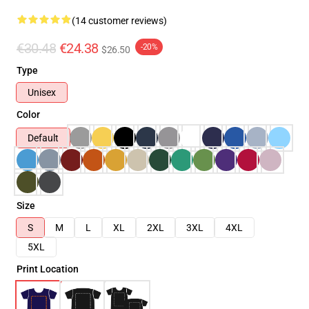
(14 customer reviews)
€30.48
€24.38
-20%
$26.50
Type
Unisex
Color
Default
Size
S
M
L
XL
2XL
3XL
4XL
5XL
Print Location