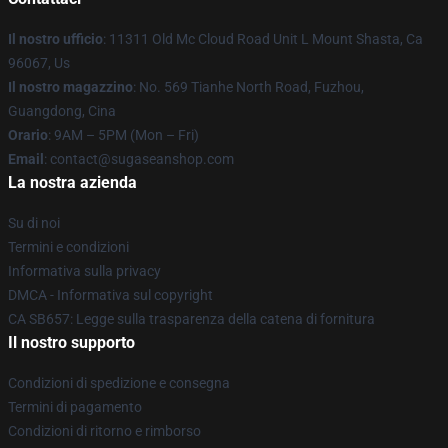
Il nostro ufficio
: 11311 Old Mc Cloud Road Unit L Mount Shasta, Ca
96067, Us
Il nostro magazzino
: No. 569 Tianhe North Road, Fuzhou,
Guangdong, Cina
Orario
: 9AM – 5PM (Mon – Fri)
Email
: contact@sugaseanshop.com
La nostra azienda
Su di noi
Termini e condizioni
Informativa sulla privacy
DMCA - Informativa sul copyright
CA SB657: Legge sulla trasparenza della catena di fornitura
Il nostro supporto
Condizioni di spedizione e consegna
Termini di pagamento
Condizioni di ritorno e rimborso