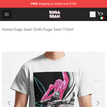
FREE
shipping on orders over $100
Suga Sean Shop - Official Suga Sean Merchandise Store
Open menu
Home
/
Suga Sean Cloth
/
Suga Sean T-Shirt