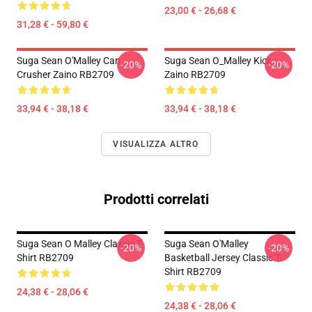
23,00 € - 26,68 €
31,28 € - 59,80 €
Suga Sean O'Malley Can
Suga Sean O_Malley Kick
-20%
-20%
Crusher Zaino RB2709
Zaino RB2709
33,94 € - 38,18 €
33,94 € - 38,18 €
VISUALIZZA ALTRO
Prodotti correlati
Suga Sean O Malley Classic T-
Suga Sean O'Malley
-20%
-20%
Shirt RB2709
Basketball Jersey Classic T-
Shirt RB2709
24,38 € - 28,06 €
24,38 € - 28,06 €