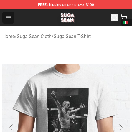
FREE
shipping on orders over $100
Suga Sean Shop - Official Suga Sean Merchandise Store
Open menu
Home
/
Suga Sean Cloth
/
Suga Sean T-Shirt