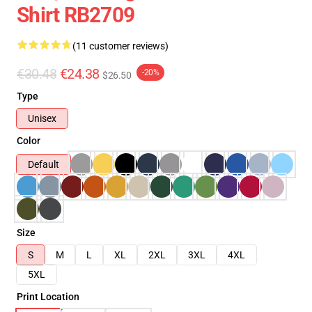
Shirt RB2709
(11 customer reviews)
€30.48
€24.38
-20%
$26.50
Type
Unisex
Color
Default
Size
S
M
L
XL
2XL
3XL
4XL
5XL
Print Location