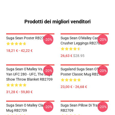
Prodotti dei migliori venditori
Suga Sean Poster RB2709
Suga Sean O'Malley Can
-20%
-20%
Crusher Leggings RB2709
18,21 € - 42,22 €
26,63 €
$28.95
Suga Sean O'Malley Vs. Petr
Sugaland Suga Sean O'Malley
-20%
-20%
Yan UFC 280 - UFC, The Suga
Poster Classic Mug RB2709
Show Throw Blanket RB2709
23,00 € - 26,68 €
31,28 € - 59,80 €
Suga Sean O Malley Classic
Suga Sean Pillow Di Traino
-20%
-20%
Mug RB2709
RB2709