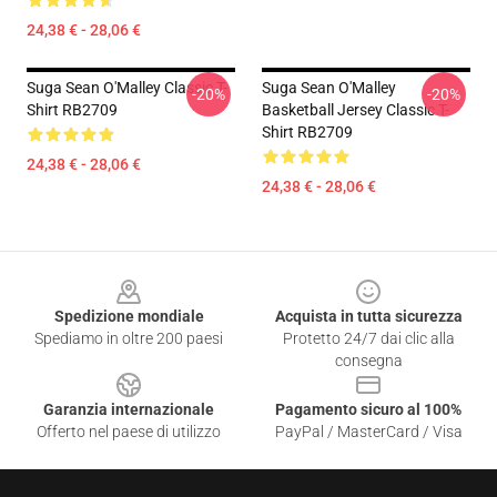
24,38 € - 28,06 €
Suga Sean O'Malley Classic T-
Suga Sean O'Malley
-20%
-20%
Shirt RB2709
Basketball Jersey Classic T-
Shirt RB2709
24,38 € - 28,06 €
24,38 € - 28,06 €
Footer
Spedizione mondiale
Acquista in tutta sicurezza
Spediamo in oltre 200 paesi
Protetto 24/7 dai clic alla
consegna
Garanzia internazionale
Pagamento sicuro al 100%
Offerto nel paese di utilizzo
PayPal / MasterCard / Visa