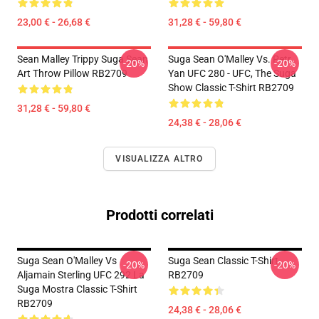
23,00 € - 26,68 €
31,28 € - 59,80 €
Sean Malley Trippy Suga Sean
Suga Sean O'Malley Vs. Petr
-20%
-20%
Art Throw Pillow RB2709
Yan UFC 280 - UFC, The Suga
Show Classic T-Shirt RB2709
31,28 € - 59,80 €
24,38 € - 28,06 €
VISUALIZZA ALTRO
Prodotti correlati
Suga Sean O'Malley Vs
Suga Sean Classic T-Shirt
-20%
-20%
Aljamain Sterling UFC 292 La
RB2709
Suga Mostra Classic T-Shirt
RB2709
24,38 € - 28,06 €