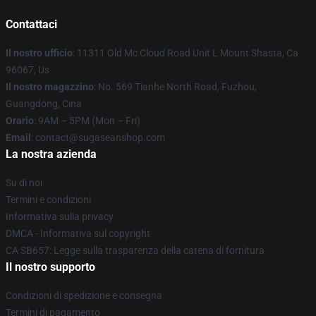
Contattaci
Il nostro ufficio
: 11311 Old Mc Cloud Road Unit L Mount Shasta, Ca
96067, Us
Il nostro magazzino
: No. 569 Tianhe North Road, Fuzhou,
Guangdong, Cina
Orario
: 9AM – 5PM (Mon – Fri)
Email
: contact@sugaseanshop.com
La nostra azienda
Su di noi
Termini e condizioni
Informativa sulla privacy
DMCA - Informativa sul copyright
CA SB657: Legge sulla trasparenza della catena di fornitura
Il nostro supporto
Condizioni di spedizione e consegna
Termini di pagamento