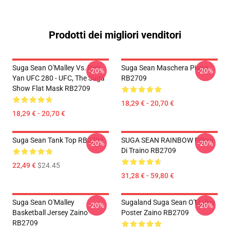
Prodotti dei migliori venditori
Suga Sean O'Malley Vs. Petr
Suga Sean Maschera Piana
-20%
-20%
Yan UFC 280 - UFC, The Suga
RB2709
Show Flat Mask RB2709
18,29 € - 20,70 €
18,29 € - 20,70 €
Suga Sean Tank Top RB2709
SUGA SEAN RAINBOW Pillow
-20%
-20%
Di Traino RB2709
22,49 €
$24.45
31,28 € - 59,80 €
Suga Sean O'Malley
Sugaland Suga Sean O'Malley
-20%
-20%
Basketball Jersey Zaino
Poster Zaino RB2709
RB2709