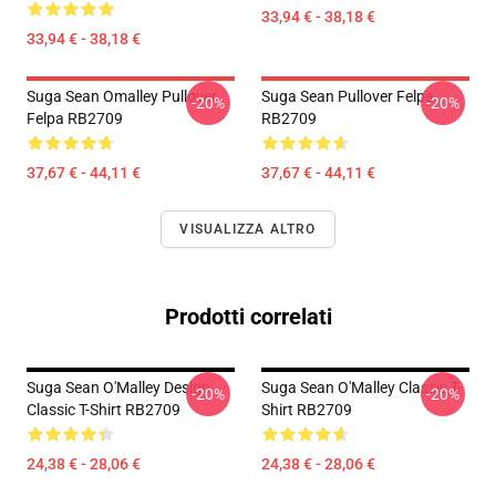
33,94 € - 38,18 €
33,94 € - 38,18 €
Suga Sean Omalley Pullover
Suga Sean Pullover Felpa
-20%
-20%
Felpa RB2709
RB2709
37,67 € - 44,11 €
37,67 € - 44,11 €
VISUALIZZA ALTRO
Prodotti correlati
Suga Sean O'Malley Design
Suga Sean O'Malley Classic T-
-20%
-20%
Classic T-Shirt RB2709
Shirt RB2709
24,38 € - 28,06 €
24,38 € - 28,06 €