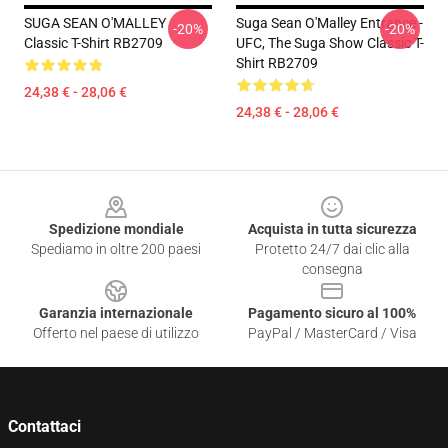
SUGA SEAN O'MALLEY
Suga Sean O'Malley Entrance -
-20%
-20%
Classic T-Shirt RB2709
UFC, The Suga Show Classic T-
Shirt RB2709
24,38 € - 28,06 €
24,38 € - 28,06 €
Footer
Spedizione mondiale
Acquista in tutta sicurezza
Spediamo in oltre 200 paesi
Protetto 24/7 dai clic alla
consegna
Garanzia internazionale
Pagamento sicuro al 100%
Offerto nel paese di utilizzo
PayPal / MasterCard / Visa
Contattaci