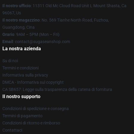
Il nostro ufficio
: 11311 Old Mc Cloud Road Unit L Mount Shasta, Ca
96067, Us
Il nostro magazzino
: No. 569 Tianhe North Road, Fuzhou,
Guangdong, Cina
Orario
: 9AM – 5PM (Mon – Fri)
Email
: contact@sugaseanshop.com
La nostra azienda
Su di noi
Termini e condizioni
Informativa sulla privacy
DMCA - Informativa sul copyright
CA SB657: Legge sulla trasparenza della catena di fornitura
Il nostro supporto
Condizioni di spedizione e consegna
Termini di pagamento
Condizioni di ritorno e rimborso
Contattaci