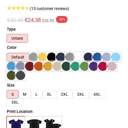
(13 customer reviews)
€30.48
€24.38
-20%
$26.50
Type
Unisex
Color
Default
Size
S
M
L
XL
2XL
3XL
4XL
5XL
Print Location