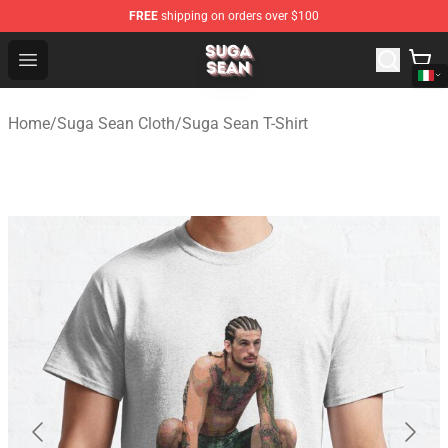
FREE
shipping on orders over $100
Suga Sean Shop - Official Suga Sean Merchandise Store
Open menu
Home
/
Suga Sean Cloth
/
Suga Sean T-Shirt