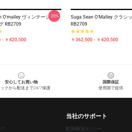
-20%
an O'malley ヴィンテージ クラ
Suga Sean O'Malley クラシ
 RB2709
RB2709
 - ￥420,500
￥362,500 - ￥420,500
安心してお買い物
国際保証
ックから配送まで24/7保護
使用国で提供
当社のサポート
いて
配送&配送ポリシー