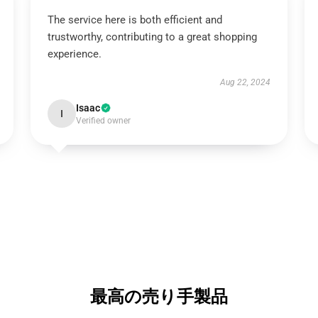
The service here is both efficient and
trustworthy, contributing to a great shopping
experience.
Aug 22, 2024
Isaac
I
Verified owner
最高の売り手製品