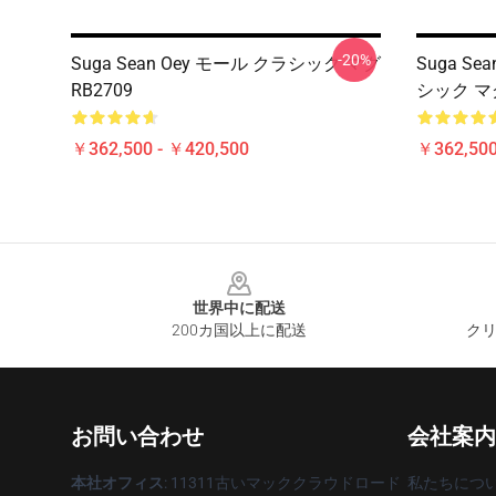
-20%
Suga Sean Oey モール クラシック マグ
Suga Se
RB2709
シック マグ
￥362,500 - ￥420,500
￥362,500
Footer
世界中に配送
200カ国以上に配送
クリ
お問い合わせ
会社案内
本社オフィス
: 11311古いマッククラウドロード
私たちにつ