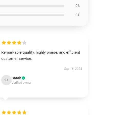
0%
0%
Remarkable quality, highly praise, and efficient
customer service.
Sep 18, 2024
Sarah
S
Verified owner