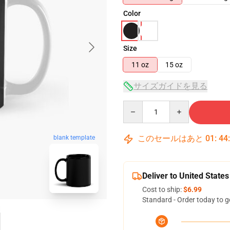
Color
Size
11 oz
15 oz
サイズガイドを見る
Quantity
このセールはあと
01
:
44
blank template
Deliver to United States
Cost to ship:
$6.99
Standard - Order today to g