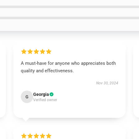
A must-have for anyone who appreciates both
quality and effectiveness.
Nov 30, 2024
Georgia
G
Verified owner