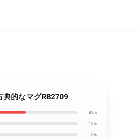
ジの古典的なマグRB2709
82%
18%
0%