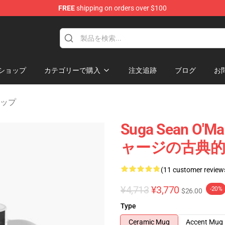
FREE
shipping on orders over $100
re
ショップ
カテゴリーで購入
注文追跡
ブログ
お
カップ
Suga Sean 
ャージの古典的な
(11 customer review
¥4,713
¥3,770
-20%
$26.00
Type
Ceramic Mug
Accent Mug