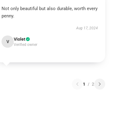
Not only beautiful but also durable, worth every
penny.
Aug 17, 2024
Violet
V
Verified owner
1
/
2