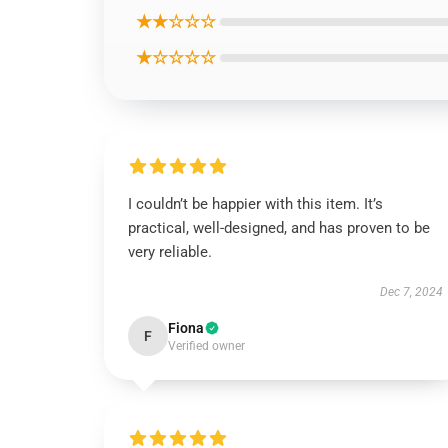
★★☆☆☆
★☆☆☆☆
I couldn’t be happier with this item. It’s
practical, well-designed, and has proven to be
very reliable.
Dec 7, 2024
Fiona
F
Verified owner