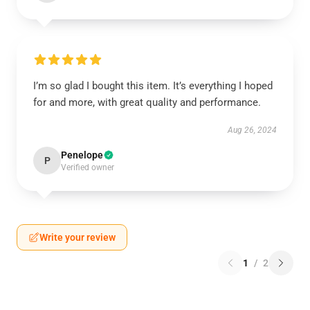
I’m so glad I bought this item. It’s everything I hoped
for and more, with great quality and performance.
Aug 26, 2024
Penelope
P
Verified owner
Write your review
1
/
2