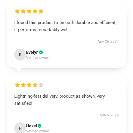
I found this product to be both durable and efficient;
it performs remarkably well.
Nov 26, 2024
Evelyn
E
Verified owner
Lightning-fast delivery, product as shown, very
satisfied!
Sep 6, 2024
Hazel
H
Verified owner