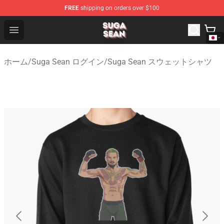
FREE
shipping on orders over $100
Suga Sean Shop - Official Suga Sean Merchandise Store
Open menu
ホーム
/
Suga Sean ログイン
/
Suga Sean スウェットシャツ