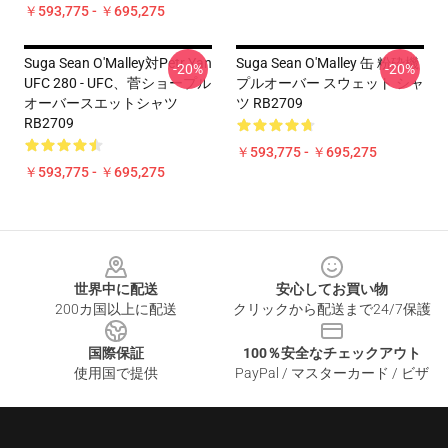
￥593,775 - ￥695,275
Suga Sean O'Malley対Petr Yan
Suga Sean O'Malley 缶 粉砕機
-20%
-20%
UFC 280 - UFC、菅ショープル
プルオーバー スウェット シャ
オーバースエットシャツ
ツ RB2709
RB2709
￥593,775 - ￥695,275
￥593,775 - ￥695,275
Footer
世界中に配送
安心してお買い物
200カ国以上に配送
クリックから配送まで24/7保護
国際保証
100％安全なチェックアウト
使用国で提供
PayPal / マスターカード / ビザ