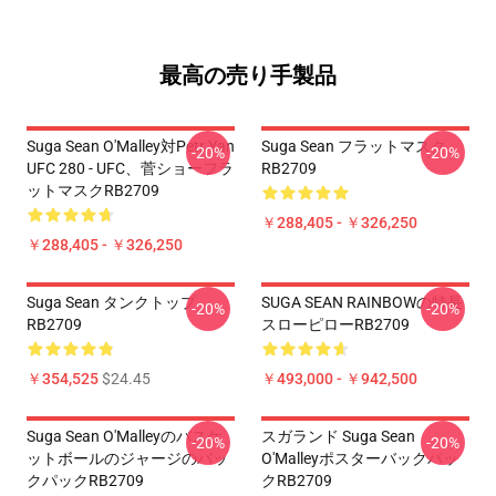
最高の売り手製品
Suga Sean O'Malley対Petr Yan
Suga Sean フラットマスク
-20%
-20%
UFC 280 - UFC、菅ショーフラ
RB2709
ットマスクRB2709
￥288,405 - ￥326,250
￥288,405 - ￥326,250
Suga Sean タンクトップ
SUGA SEAN RAINBOWの特長
-20%
-20%
RB2709
スローピローRB2709
￥354,525
$24.45
￥493,000 - ￥942,500
Suga Sean O'Malleyのバスケ
スガランド Suga Sean
-20%
-20%
ットボールのジャージのバッ
O'Malleyポスターバックパッ
クパックRB2709
クRB2709