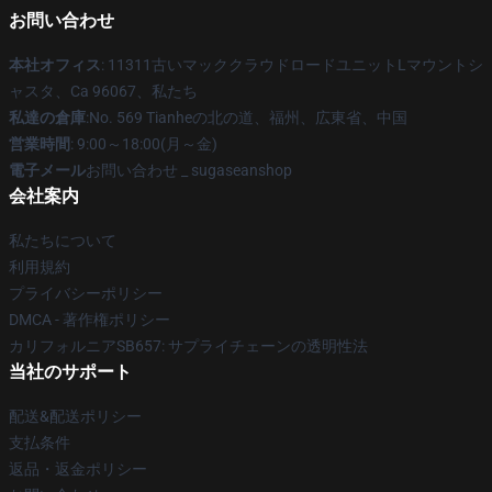
お問い合わせ
本社オフィス
: 11311古いマッククラウドロードユニットLマウントシ
ャスタ、Ca 96067、私たち
私達の倉庫
:No. 569 Tianheの北の道、福州、広東省、中国
営業時間
: 9:00～18:00(月～金)
電子メール
お問い合わせ _ sugaseanshop
会社案内
私たちについて
利用規約
プライバシーポリシー
DMCA - 著作権ポリシー
カリフォルニアSB657: サプライチェーンの透明性法
当社のサポート
配送&配送ポリシー
支払条件
返品・返金ポリシー