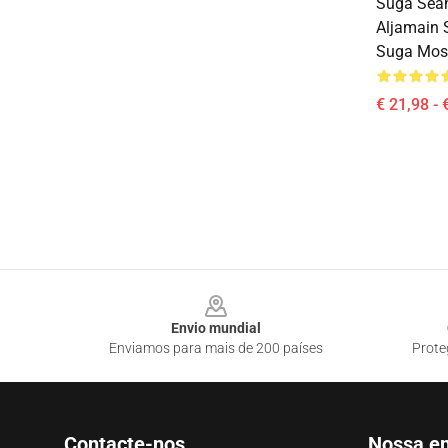
Suga Sean
Aljamain 
Suga Most
€ 21,98 - 
Footer
Envio mundial
Enviamos para mais de 200 países
Prote
Contacte-nos
Nossa e