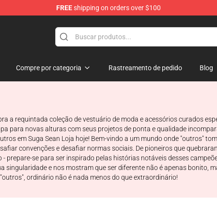
FREE
shipping on orders over $100
re
Compre por categoria
Rastreamento de pedido
Blog
bra a requintada coleção de vestuário de moda e acessórios curados esp
a para novas alturas com seus projetos de ponta e qualidade incompará
 outros em Suga Sean Loja hoje! Bem-vindo a um mundo onde "outros" toma
esafiar convenções e desafiar normas sociais. De pioneiros que quebrara
- prepare-se para ser inspirado pelas histórias notáveis desses campe
singularidade e nos mostram que ser diferente não é apenas bonito, m
outros", ordinário não é nada menos do que extraordinário!