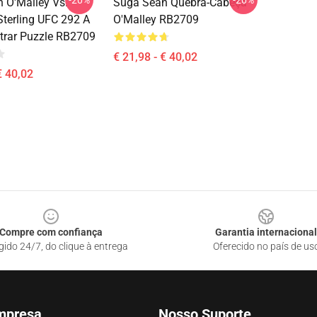
-20%
-20%
 O'Malley Vs.
Suga Sean Quebra-Cabeça
Sterling UFC 292 A
O'Malley RB2709
rar Puzzle RB2709
€ 21,98 - € 40,02
€ 40,02
Compre com confiança
Garantia internacional
gido 24/7, do clique à entrega
Oferecido no país de us
mpresa
Nosso Suporte