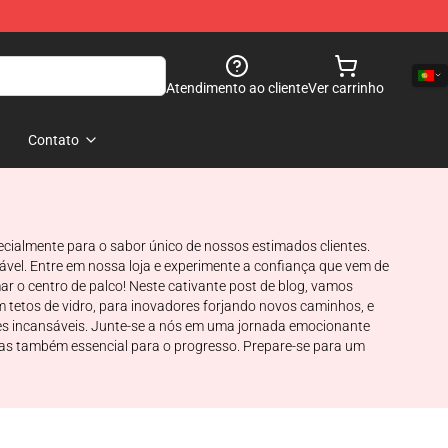
Atendimento ao cliente
Ver carrinho
Contato
ecialmente para o sabor único de nossos estimados clientes.
vel. Entre em nossa loja e experimente a confiança que vem de
r o centro de palco! Neste cativante post de blog, vamos
m tetos de vidro, para inovadores forjando novos caminhos, e
ões incansáveis. Junte-se a nós em uma jornada emocionante
as também essencial para o progresso. Prepare-se para um