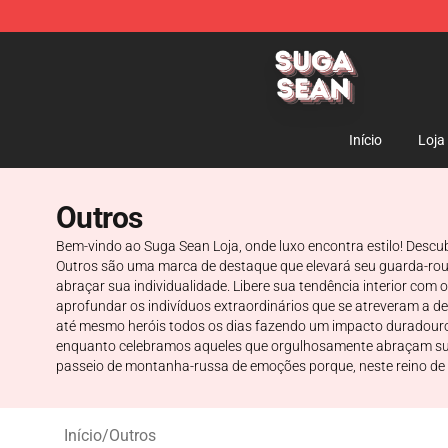
Suga Sean Shop - Official Suga Sean Merchandise Sto
Início
Loja
Outros
Bem-vindo ao Suga Sean Loja, onde luxo encontra estilo! Descu
Outros são uma marca de destaque que elevará seu guarda-roup
abraçar sua individualidade. Libere sua tendência interior com
aprofundar os indivíduos extraordinários que se atreveram a d
até mesmo heróis todos os dias fazendo um impacto duradouro 
enquanto celebramos aqueles que orgulhosamente abraçam sua 
passeio de montanha-russa de emoções porque, neste reino de "
Início
/
Outros