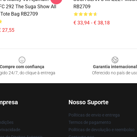
UFC 292 The Suga Show All
RB2709
t Tote Bag RB2709
€ 33,94 - € 38,18
€ 27,55
Compre com confiança
Garantia internacional
gido 24/7, do clique à entrega
Oferecido no país de us
mpresa
Nosso Suporte
Políticas de envio e entrega
ndições
Termos de pagamento
privacidade
Políticas de devolução e reembolso