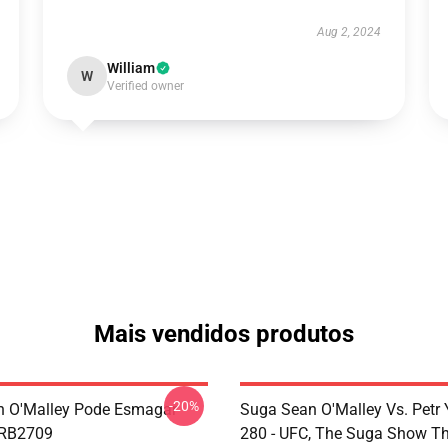
Aug 2, 2024
William
W
Verified owner
Mais vendidos produtos
-20%
n O'Malley Pode Esmagar
Suga Sean O'Malley Vs. Petr
 RB2709
280 - UFC, The Suga Show T