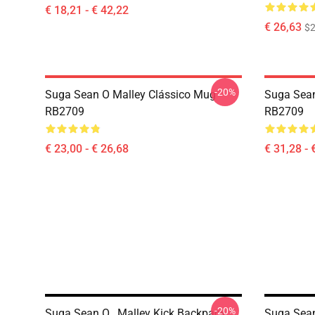
€ 18,21 - € 42,22
€ 26,63
$2
-20%
Suga Sean O Malley Clássico Mug
Suga Sean
RB2709
RB2709
€ 23,00 - € 26,68
€ 31,28 - 
-20%
Suga Sean O_ Malley Kick Backpack
Suga Sean