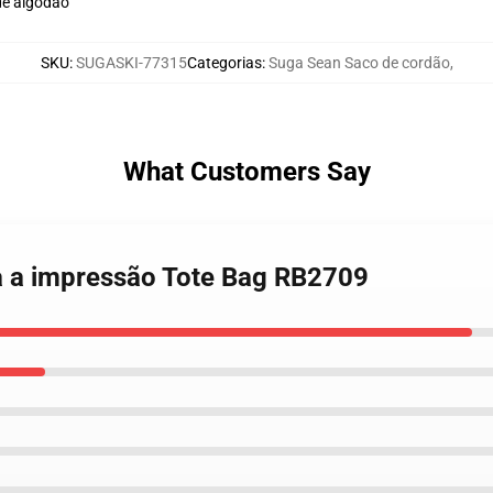
de algodão
SKU
:
SUGASKI-77315
Categorias
:
Suga Sean Saco de cordão
,
What Customers Say
a a impressão Tote Bag RB2709