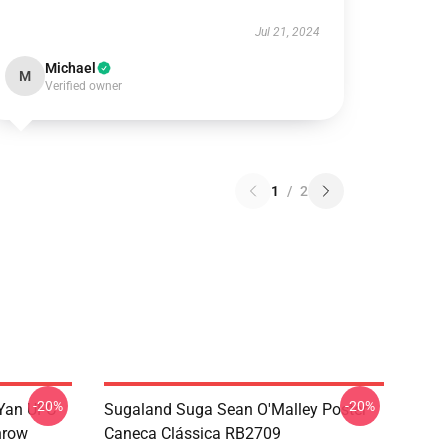
Jul 21, 2024
Michael
M
Verified owner
1
/
2
-20%
-20%
 Yan UFC
Sugaland Suga Sean O'Malley Poster
hrow
Caneca Clássica RB2709