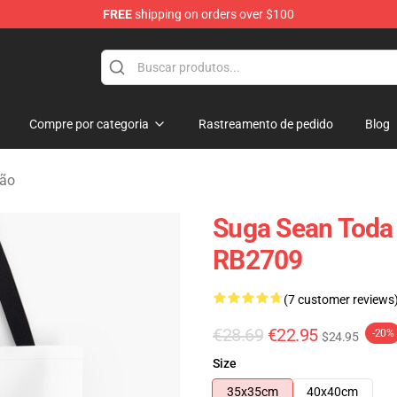
FREE
shipping on orders over $100
re
Compre por categoria
Rastreamento de pedido
Blog
dão
Suga Sean Toda
RB2709
(7 customer reviews
€28.69
€22.95
-20%
$24.95
Size
35x35cm
40x40cm