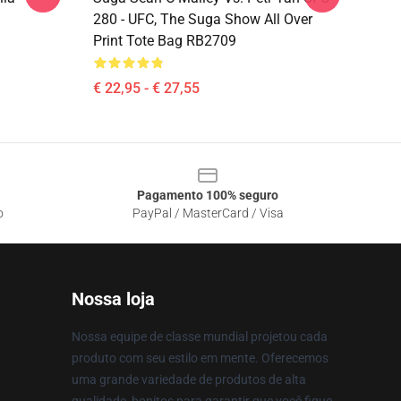
280 - UFC, The Suga Show All Over
Print Tote Bag RB2709
€ 22,95 - € 27,55
Pagamento 100% seguro
o
PayPal / MasterCard / Visa
Nossa loja
Nossa equipe de classe mundial projetou cada
produto com seu estilo em mente. Oferecemos
uma grande variedade de produtos de alta