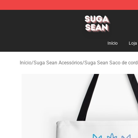
Suga Sean Shop - Official Suga Sean Merchandise Sto
Início
Loja
Início
/
Suga Sean Acessórios
/
Suga Sean Saco de cor