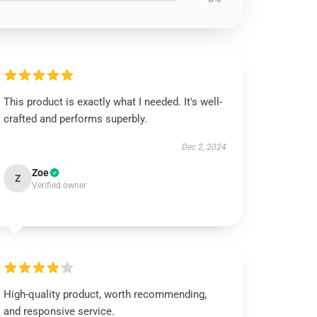
This product is exactly what I needed. It's well-
crafted and performs superbly.
Dec 2, 2024
Zoe
Z
Verified owner
High-quality product, worth recommending,
and responsive service.