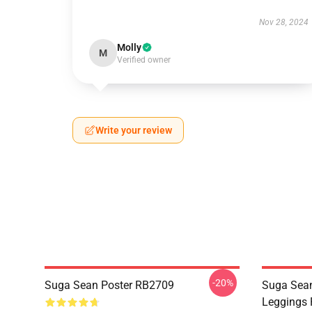
Nov 28, 2024
Molly
M
Verified owner
Write your review
-20%
Suga Sean Poster RB2709
Suga Sea
Leggings