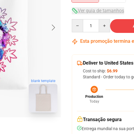
Ver guia de tamanhos
Quantity
Esta promoção termina
Deliver to United States
Cost to ship:
$6.99
Standard - Order today to g
blank template
Production
Today
Transação segura
Entrega mundial na sua por