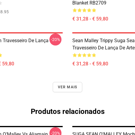
Blanket RB2709
8.95
€ 31,28 - € 59,80
-20%
 Travesseiro De Lança
Sean Malley Trippy Suga Se
Travesseiro De Lança De Art
€ 59,80
€ 31,28 - € 59,80
VER MAIS
Produtos relacionados
-20%
 O'Malley Vs Aljamain
SUGA SEAN O'MALLEY Mochi