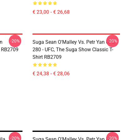
€ 23,00 - € 26,68
-20%
-20%
an
Suga Sean O'Malley Vs. Petr Yan UFC
e RB2709
280 - UFC, The Suga Show Classic T-
Shirt RB2709
€ 24,38 - € 28,06
-20%
-20%
la
Suga Sean O'Malley Vs. Petr Yan UFC