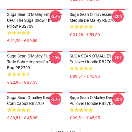
Suga Sean O'Malley Entrance -
Suga Sean O Travesseiro Da
-20%
-20%
UFC, The Suga Show Throw
Medula De Malley RB2709
Pillow RB2709
€ 31,28 - € 59,80
€ 31,28 - € 59,80
Suga Sean O'Malley Punch
SUGA SEAN O'MALLEY
-20%
-20%
Tudo Sobre Impressão Tote
Pullover Hoodie RB2709
Bag RB2709
€ 39,51 - € 45,95
€ 22,95 - € 27,55
Suga Sean Omalley Reboque
Suga Sean O'Malley Design
-20%
-20%
Com Capuz RB2709
Pullover Hoodie RB2709
€ 39,51 - € 45,95
€ 39,51 - € 45,95