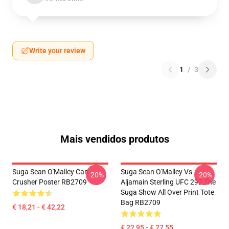
Write your review
1
/
3
Mais vendidos produtos
Suga Sean O'Malley Can
Suga Sean O'Malley Vs
-20%
-20%
Crusher Poster RB2709
Aljamain Sterling UFC 292 The
Suga Show All Over Print Tote
Bag RB2709
€ 18,21 - € 42,22
€ 22,95 - € 27,55