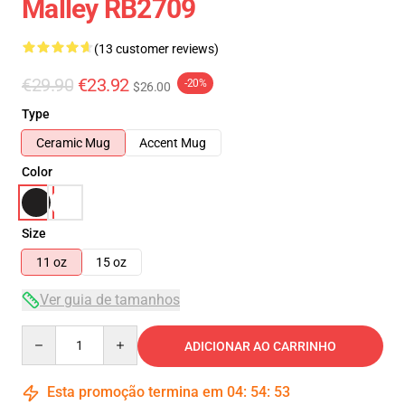
Malley RB2709
(13 customer reviews)
€29.90
€23.92
-20%
$26.00
Type
Ceramic Mug
Accent Mug
Color
Size
11 oz
15 oz
Ver guia de tamanhos
Quantity
ADICIONAR AO CARRINHO
Esta promoção termina em
04
:
54
:
53