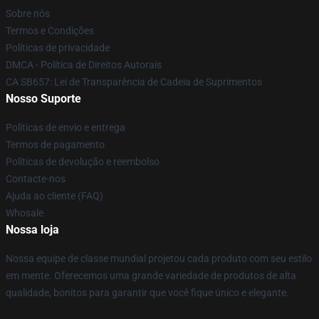
Sobre nós
Termos e Condições
Políticas de privacidade
DMCA - Política de Direitos Autorais
CA SB657: Lei de Transparência de Cadeia de Suprimentos
Nosso Suporte
Políticas de envio e entrega
Termos de pagamento
Políticas de devolução e reembolso
Contacte-nos
Ajuda ao cliente (FAQ)
Whosale
Nossa loja
Nossa equipe de classe mundial projetou cada produto com seu estilo
em mente. Oferecemos uma grande variedade de produtos de alta
qualidade, bonitos para garantir que você fique único e elegante.