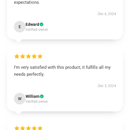
expectations.
Dec 6, 2024
Edward
E
Verified owner
I’m very satisfied with this product; it fulfills all my
needs perfectly.
Dec 5, 2024
William
W
Verified owner