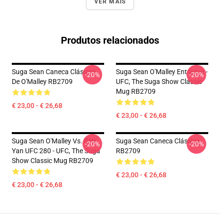
VER MAIS
Produtos relacionados
Suga Sean Caneca Clássica
Suga Sean O'Malley Entrance -
-20%
-20%
De O'Malley RB2709
UFC, The Suga Show Classic
Mug RB2709
€ 23,00 - € 26,68
€ 23,00 - € 26,68
Suga Sean O'Malley Vs. Petr
Suga Sean Caneca Clássica
-20%
-20%
Yan UFC 280 - UFC, The Suga
RB2709
Show Classic Mug RB2709
€ 23,00 - € 26,68
€ 23,00 - € 26,68
Footer