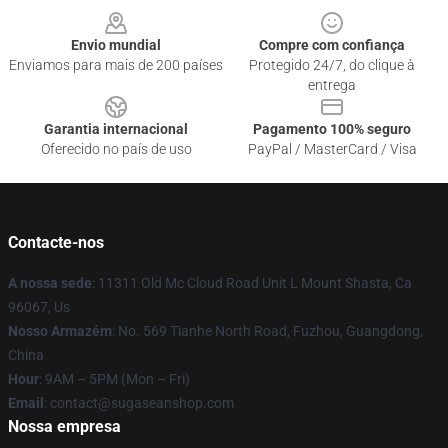
Envio mundial
Compre com confiança
Enviamos para mais de 200 países
Protegido 24/7, do clique à
entrega
Garantia internacional
Pagamento 100% seguro
Oferecido no país de uso
PayPal / MasterCard / Visa
Contacte-nos
A nossa sede
: 11311 Old Mc Cloud Road Unit L Mount Shasta, Ca
96067, Us
Nosso Armazém
: No. 569 Tianhe North Road, Fuzhou, Guangdong,
China
Hour
: 9AM – 5PM (Mon – Fri)
Email
: contact@sugaseanshop.com
Nossa empresa