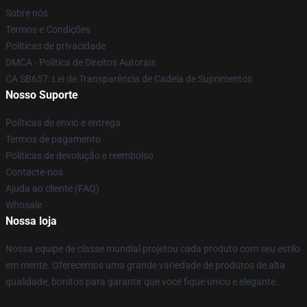
Sobre nós
Termos e Condições
Políticas de privacidade
DMCA - Política de Direitos Autorais
CA SB657: Lei de Transparência de Cadeia de Suprimentos
Nosso Suporte
Políticas de envio e entrega
Termos de pagamento
Políticas de devolução e reembolso
Contacte-nos
Ajuda ao cliente (FAQ)
Whosale
Nossa loja
Nossa equipe de classe mundial projetou cada produto com seu estilo
em mente. Oferecemos uma grande variedade de produtos de alta
qualidade, bonitos para garantir que você fique único e elegante.