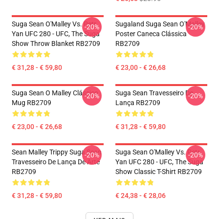
Suga Sean O'Malley Vs. Petr
Sugaland Suga Sean O'Malley
-20%
-20%
Yan UFC 280 - UFC, The Suga
Poster Caneca Clássica
Show Throw Blanket RB2709
RB2709
€ 31,28 - € 59,80
€ 23,00 - € 26,68
Suga Sean O Malley Clássico
Suga Sean Travesseiro De
-20%
-20%
Mug RB2709
Lança RB2709
€ 23,00 - € 26,68
€ 31,28 - € 59,80
Sean Malley Trippy Suga Sean
Suga Sean O'Malley Vs. Petr
-20%
-20%
Travesseiro De Lança De Arte
Yan UFC 280 - UFC, The Suga
RB2709
Show Classic T-Shirt RB2709
€ 31,28 - € 59,80
€ 24,38 - € 28,06