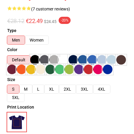
(7 customer reviews)
€28.12
€22.49
-20%
$24.45
Type
Men
Women
Color
Default
Size
S
M
L
XL
2XL
3XL
4XL
5XL
Print Location