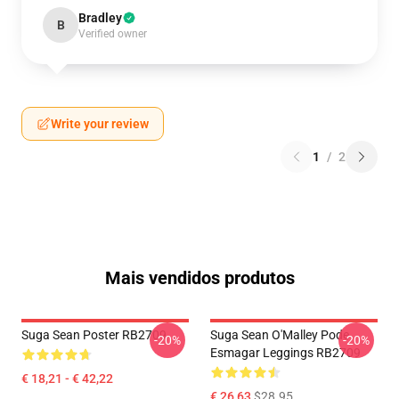
Bradley
B
Verified owner
Write your review
1
/
2
Mais vendidos produtos
Suga Sean Poster RB2709
Suga Sean O'Malley Pode
-20%
-20%
Esmagar Leggings RB2709
€ 18,21 - € 42,22
€ 26,63
$28.95