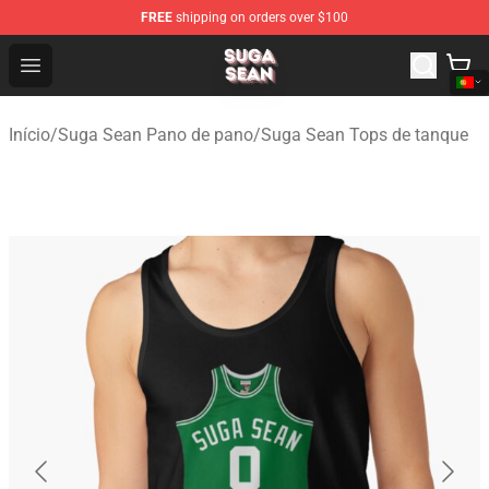
FREE
shipping on orders over $100
Suga Sean Shop - Official Suga Sean Merchandise Store
Open menu
Início
/
Suga Sean Pano de pano
/
Suga Sean Tops de tanque