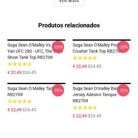
VER MAIS
Produtos relacionados
Suga Sean O'Malley Vs. Petr
Suga Sean O'Malley Pode
-20%
-20%
Yan UFC 280 - UFC, The Suga
Crusher Tank Top RB2709
Show Tank Top RB2709
€ 22,49
$24.45
€ 22,49
$24.45
Suga Sean O Malley Tank Top
Suga Sean O'malley Basquete
-20%
-20%
RB2709
Jersey Adesivo Tanque
RB2709
€ 22,49
$24.45
€ 22,49
$24.45
Footer