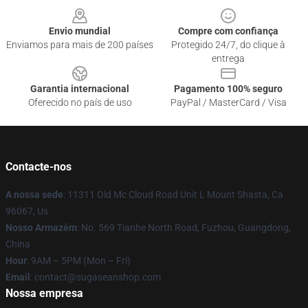
Envio mundial
Compre com confiança
Enviamos para mais de 200 países
Protegido 24/7, do clique à
entrega
Garantia internacional
Pagamento 100% seguro
Oferecido no país de uso
PayPal / MasterCard / Visa
Contacte-nos
A nossa sede
: 11311 Old Mc Cloud Road Unit L Mount Shasta, Ca
96067, Us
Nosso Armazém
: No. 569 Tianhe North Road, Fuzhou, Guangdong,
China
Hour
: 9AM – 5PM (Mon – Fri)
Email
: contact@sugaseanshop.com
Nossa empresa