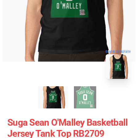
blank template
Suga Sean O'Malley Basketball
Jersey Tank Top RB2709