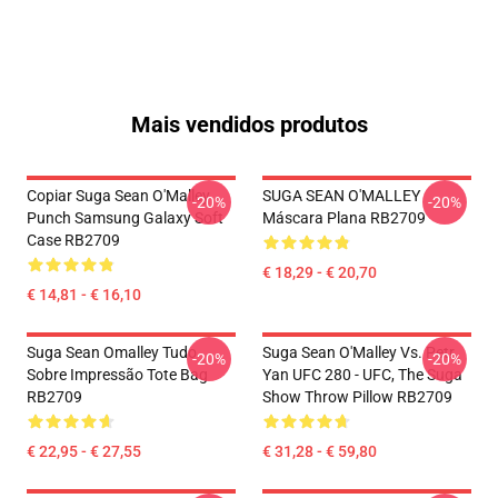
Mais vendidos produtos
Copiar Suga Sean O'Malley
SUGA SEAN O'MALLEY
-20%
-20%
Punch Samsung Galaxy Soft
Máscara Plana RB2709
Case RB2709
€ 18,29 - € 20,70
€ 14,81 - € 16,10
Suga Sean Omalley Tudo
Suga Sean O'Malley Vs. Petr
-20%
-20%
Sobre Impressão Tote Bag
Yan UFC 280 - UFC, The Suga
RB2709
Show Throw Pillow RB2709
€ 22,95 - € 27,55
€ 31,28 - € 59,80