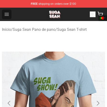
FREE
shipping on orders over $100
Suga Sean Shop - Official Suga Sean Merchandise Store
Open menu
Início
/
Suga Sean Pano de pano
/
Suga Sean T-shirt