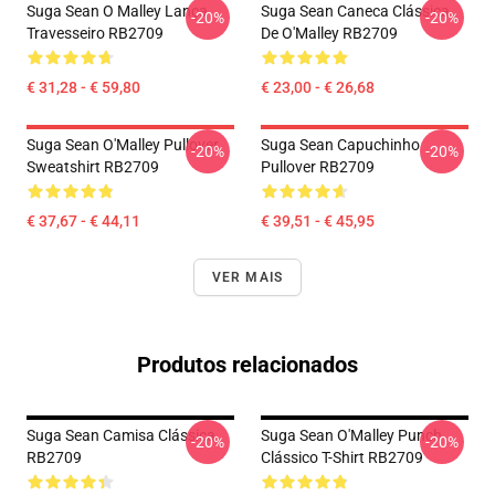
Suga Sean O Malley Lança
Suga Sean Caneca Clássica
-20%
-20%
Travesseiro RB2709
De O'Malley RB2709
€ 31,28 - € 59,80
€ 23,00 - € 26,68
Suga Sean O'Malley Pullover
Suga Sean Capuchinho
-20%
-20%
Sweatshirt RB2709
Pullover RB2709
€ 37,67 - € 44,11
€ 39,51 - € 45,95
VER MAIS
Produtos relacionados
Suga Sean Camisa Clássica
Suga Sean O'Malley Punch
-20%
-20%
RB2709
Clássico T-Shirt RB2709