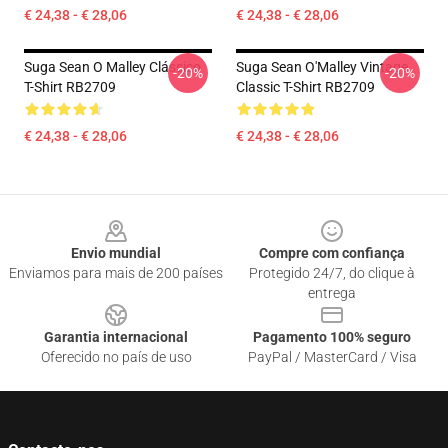
€ 24,38 - € 28,06
€ 24,38 - € 28,06
Suga Sean O Malley Clássico
Suga Sean O'Malley Vintage
-20%
-20%
T-Shirt RB2709
Classic T-Shirt RB2709
€ 24,38 - € 28,06
€ 24,38 - € 28,06
Footer
Envio mundial
Compre com confiança
Enviamos para mais de 200 países
Protegido 24/7, do clique à
entrega
Garantia internacional
Pagamento 100% seguro
Oferecido no país de uso
PayPal / MasterCard / Visa