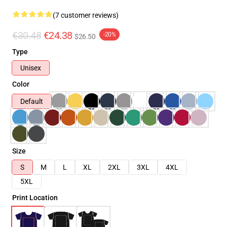
(7 customer reviews)
€30.48
€24.38
-20%
$26.50
Type
Unisex
Color
Default
Size
S
M
L
XL
2XL
3XL
4XL
5XL
Print Location