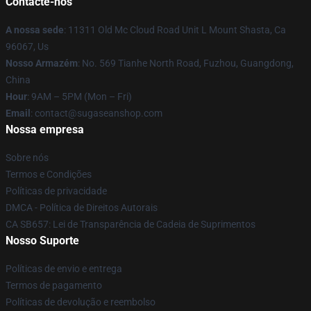
Contacte-nos
A nossa sede
: 11311 Old Mc Cloud Road Unit L Mount Shasta, Ca
96067, Us
Nosso Armazém
: No. 569 Tianhe North Road, Fuzhou, Guangdong,
China
Hour
: 9AM – 5PM (Mon – Fri)
Email
: contact@sugaseanshop.com
Nossa empresa
Sobre nós
Termos e Condições
Políticas de privacidade
DMCA - Política de Direitos Autorais
CA SB657: Lei de Transparência de Cadeia de Suprimentos
Nosso Suporte
Políticas de envio e entrega
Termos de pagamento
Políticas de devolução e reembolso