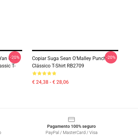
-20%
-20%
 Yan UFC
Copiar Suga Sean O'Malley Punch
ssic T-
Clássico T-Shirt RB2709
€ 24,38 - € 28,06
Pagamento 100% seguro
o
PayPal / MasterCard / Visa