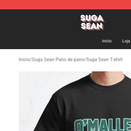
Suga Sean Shop - Official Suga Sean Merchandise Sto
Início
Loja
Início
/
Suga Sean Pano de pano
/
Suga Sean T-shirt