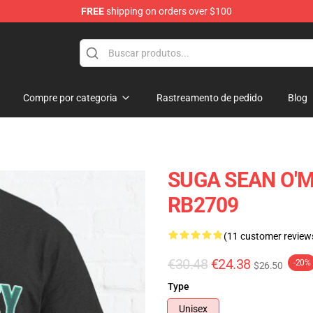
FREE
shipping on orders over $100
re
Compre por categoria
Rastreamento de pedido
Blog
SUGA SEAN O'MA
RB2709
(11 customer review
€30.48
€24.38
-20%
$26.50
Type
Unisex