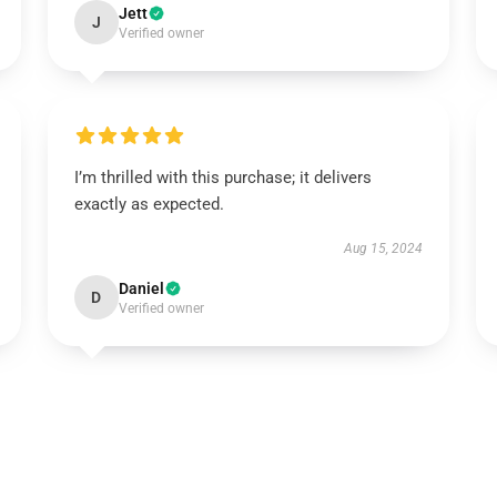
Jett
J
Verified owner
I’m thrilled with this purchase; it delivers
exactly as expected.
Aug 15, 2024
Daniel
D
Verified owner