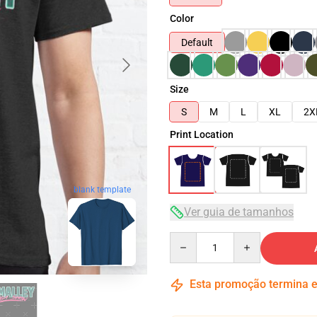
Color
Default
Size
S
M
L
XL
2X
Print Location
blank template
Ver guia de tamanhos
Quantity
Esta promoção termina