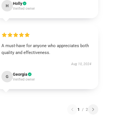
Holly
H
Verified owner
A must-have for anyone who appreciates both
quality and effectiveness.
Aug 10, 2024
Georgia
G
Verified owner
1
/
2