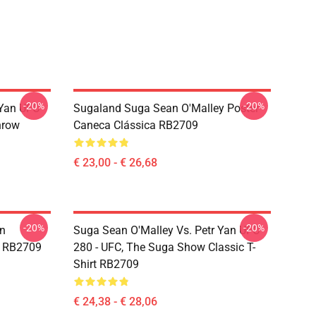
-20%
-20%
 Yan UFC
Sugaland Suga Sean O'Malley Poster
hrow
Caneca Clássica RB2709
€ 23,00 - € 26,68
-20%
-20%
an
Suga Sean O'Malley Vs. Petr Yan UFC
e RB2709
280 - UFC, The Suga Show Classic T-
Shirt RB2709
€ 24,38 - € 28,06