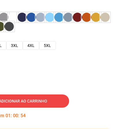
L
3XL
4XL
5XL
ADICIONAR AO CARRINHO
 em
01
:
00
:
53