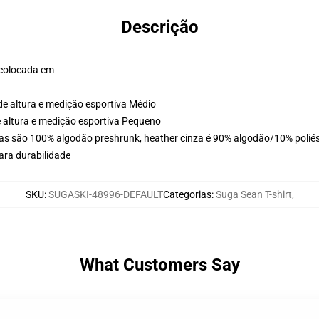
Descrição
 colocada em
de altura e medição esportiva Médio
e altura e medição esportiva Pequeno
as são 100% algodão preshrunk, heather cinza é 90% algodão/10% poliést
ara durabilidade
SKU
:
SUGASKI-48996-DEFAULT
Categorias
:
Suga Sean T-shirt
,
What Customers Say