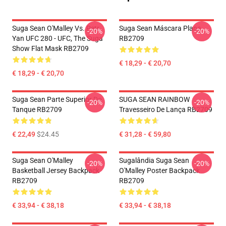
Suga Sean O'Malley Vs. Petr
Suga Sean Máscara Plana
-20%
-20%
Yan UFC 280 - UFC, The Suga
RB2709
Show Flat Mask RB2709
€ 18,29 - € 20,70
€ 18,29 - € 20,70
Suga Sean Parte Superior Do
SUGA SEAN RAINBOW
-20%
-20%
Tanque RB2709
Travesseiro De Lança RB2709
€ 22,49
$24.45
€ 31,28 - € 59,80
Suga Sean O'Malley
Sugalândia Suga Sean
-20%
-20%
Basketball Jersey Backpack
O'Malley Poster Backpack
RB2709
RB2709
€ 33,94 - € 38,18
€ 33,94 - € 38,18