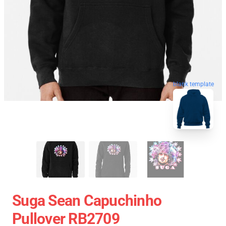
blank template
Suga Sean Capuchinho
Pullover RB2709