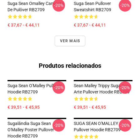
Suga Sean Omalley Camiseta
Suga Sean Pullover
-20%
-20%
De Pulôver RB2709
Sweatshirt RB2709
€ 37,67 - € 44,11
€ 37,67 - € 44,11
VER MAIS
Produtos relacionados
Suga Sean O'Malley Pullover
Sean Malley Trippy Suga Sean
-20%
-20%
Hoodie RB2709
Arte Pullover Hoodie RB2709
€ 39,51 - € 45,95
€ 39,51 - € 45,95
Sugalândia Suga Sean
SUGA SEAN O'MALLEY
-20%
-20%
O'Malley Poster Pullover
Pullover Hoodie RB2709
Hoodie RB2709