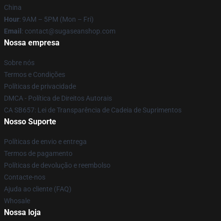
China
Hour
: 9AM – 5PM (Mon – Fri)
Email
: contact@sugaseanshop.com
Nossa empresa
Sobre nós
Termos e Condições
Políticas de privacidade
DMCA - Política de Direitos Autorais
CA SB657: Lei de Transparência de Cadeia de Suprimentos
Nosso Suporte
Políticas de envio e entrega
Termos de pagamento
Políticas de devolução e reembolso
Contacte-nos
Ajuda ao cliente (FAQ)
Whosale
Nossa loja