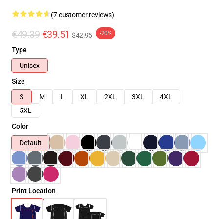
(7 customer reviews)
€49.39
€39.51
-20%
$42.95
Type
Unisex
Size
S
M
L
XL
2XL
3XL
4XL
5XL
Color
Default
Print Location