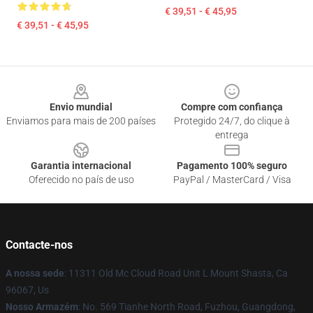
€ 39,51 - € 45,95
€ 39,51 - € 45,95
Footer
Envio mundial
Compre com confiança
Enviamos para mais de 200 países
Protegido 24/7, do clique à
entrega
Garantia internacional
Pagamento 100% seguro
Oferecido no país de uso
PayPal / MasterCard / Visa
Contacte-nos
A nossa sede
: 11311 Old Mc Cloud Road Unit L Mount Shasta, Ca
96067, Us
Nosso Armazém
: No. 569 Tianhe North Road, Fuzhou, Guangdong,