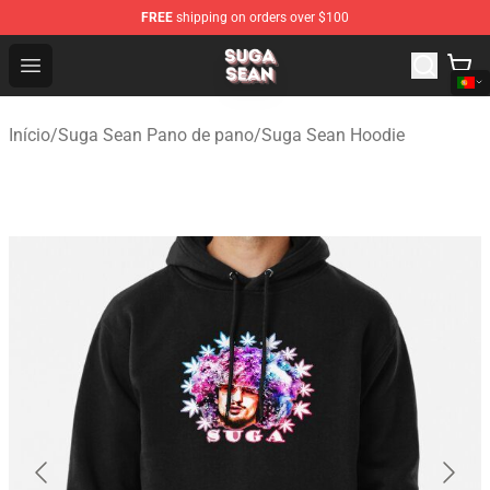
FREE
shipping on orders over $100
Suga Sean Shop - Official Suga Sean Merchandise Store
Open menu
Início
/
Suga Sean Pano de pano
/
Suga Sean Hoodie