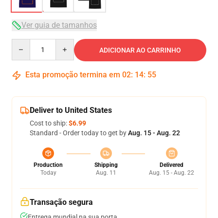
Ver guia de tamanhos
Quantity
ADICIONAR AO CARRINHO
Esta promoção termina em
02
:
14
:
54
Deliver to United States
Cost to ship:
$6.99
Standard - Order today to get by
Aug. 15 - Aug. 22
Production
Shipping
Delivered
Today
Aug. 11
Aug. 15 - Aug. 22
Transação segura
Entrega mundial na sua porta