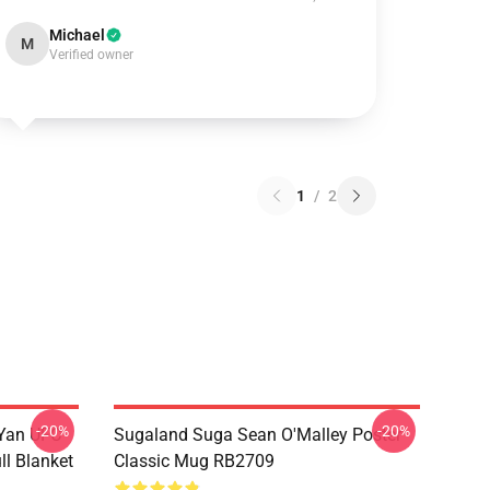
Michael
M
Verified owner
1
/
2
-20%
-20%
 Yan UFC
Sugaland Suga Sean O'Malley Poster
ll Blanket
Classic Mug RB2709