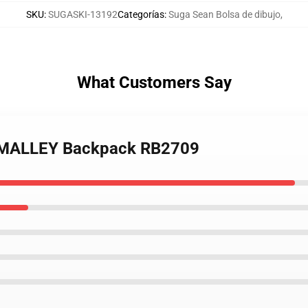
SKU
:
SUGASKI-13192
Categorías
:
Suga Sean Bolsa de dibujo
,
What Customers Say
O'MALLEY Backpack RB2709