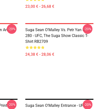
23,00 € - 26,68 €
-20%
-20%
 Art Pull
Suga Sean O'Malley Vs. Petr Yan UFC
280 - UFC, The Suga Show Classic T-
Shirt RB2709
24,38 € - 28,06 €
-20%
-20%
rint Tote
Suga Sean O'Malley Entrance - UFC,