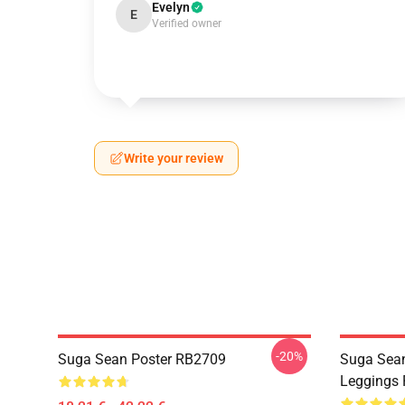
Evelyn
E
Verified owner
Write your review
-20%
Suga Sean Poster RB2709
Suga Sean
Leggings