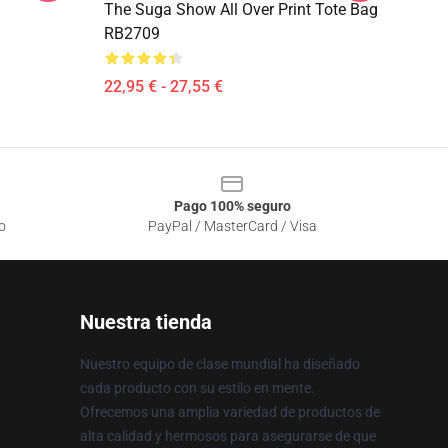
The Suga Show All Over Print Tote Bag
RB2709
22,95 € - 27,55 €
Pago 100% seguro
o
PayPal / MasterCard / Visa
Nuestra tienda
Nuestro equipo de clase mundial ha diseñado
cada producto con su estilo en mente.
Ofrecemos una amplia variedad de productos de
alta calidad y hermosos para asegurarse de que