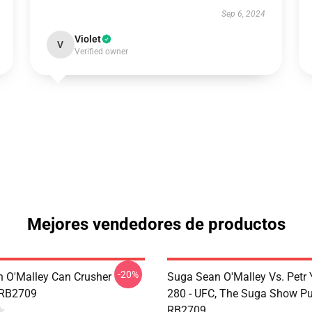
Sep 6, 2024
Violet
V
Verified owner
Mejores vendedores de productos
-20%
 O'Malley Can Crusher
Suga Sean O'Malley Vs. Petr
 RB2709
280 - UFC, The Suga Show Pu
RB2709