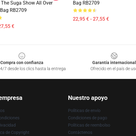
, The Suga Show All Over
Bag RB2709
e Bag RB2709
22,95 € - 27,55 €
27,55 €
Compra con confianza
Garantía internacional
4/7 desde los clics hasta la entrega
Ofrecido en el país de us
 empresa
Nuestro apoyo
ros
Políticas de envío
ondiciones
Condiciones de pago
rivacidad
Políticas de reembolso
ica de Copyright
Contáctenos