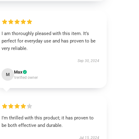
I am thoroughly pleased with this item. It’s
perfect for everyday use and has proven to be
very reliable.
Sep 30, 2024
Max
M
Verified owner
I’m thrilled with this product; it has proven to
be both effective and durable.
Jul 15, 2024