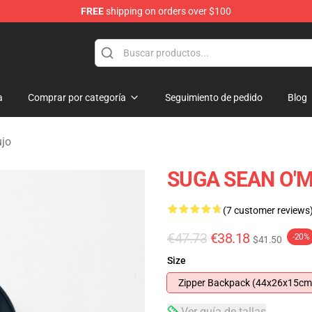
FREE
shipping on orders over $100
re
a
Comprar por categoría
Seguimiento de pedido
Blog
ujo
SUGA SEAN O'M
(7 customer reviews
€47.73
€38.18
-20%
$41.50
Size
Zipper Backpack (44x26x15cm
Ver guía de tallas