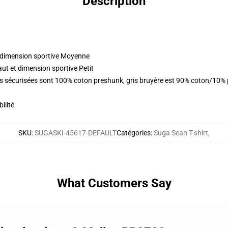
Description
t dimension sportive Moyenne
aut et dimension sportive Petit
rs sécurisées sont 100% coton preshunk, gris bruyère est 90% coton/10%
ilité
SKU
:
SUGASKI-45617-DEFAULT
Catégories
:
Suga Sean T-shirt
,
What Customers Say