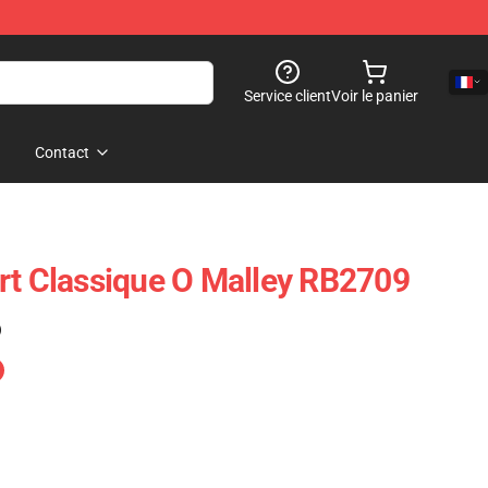
Service client
Voir le panier
Contact
rt Classique O Malley RB2709
)