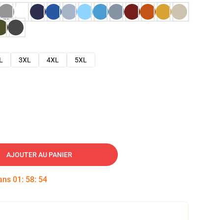
L
3XL
4XL
5XL
AJOUTER AU PANIER
dans
01
:
58
:
53