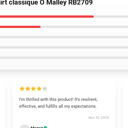
hirt classique O Malley RB2709
I’m thrilled with this product! It’s resilient,
effective, and fulfills all my expectations.
Nov 30, 2024