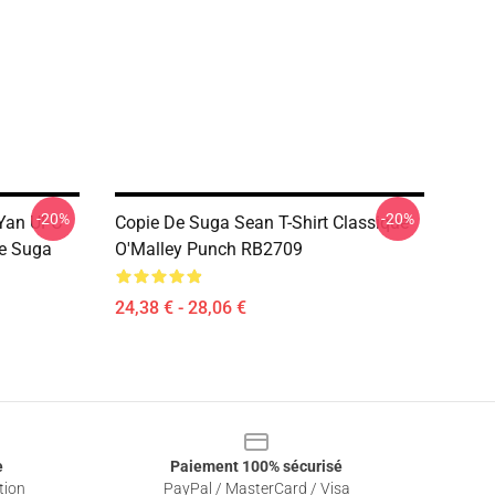
-20%
-20%
 Yan UFC
Copie De Suga Sean T-Shirt Classique
ue Suga
O'Malley Punch RB2709
24,38 € - 28,06 €
e
Paiement 100% sécurisé
tion
PayPal / MasterCard / Visa