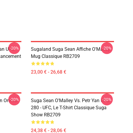
-20%
-20%
Yan UFC
Sugaland Suga Sean Affiche O'Malley
 Lancement
Mug Classique RB2709
23,00 € - 26,68 €
-20%
-20%
 Oreiller
Suga Sean O'Malley Vs. Petr Yan UFC
280 - UFC, Le T-Shirt Classique Suga
Show RB2709
24,38 € - 28,06 €