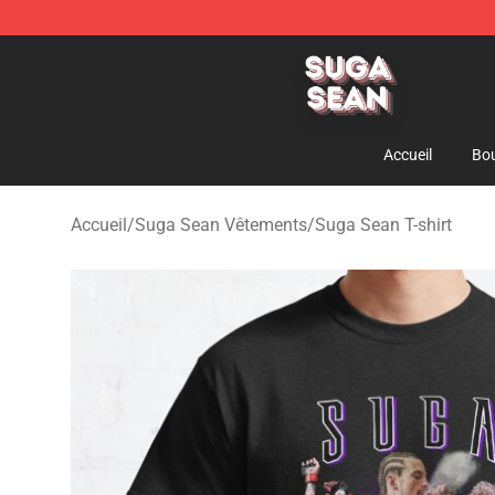
Suga Sean Shop - Official Suga Sean Merchandise Sto
Accueil
Bou
Accueil
/
Suga Sean Vêtements
/
Suga Sean T-shirt