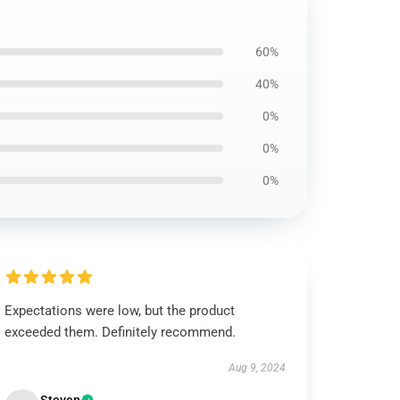
60%
40%
0%
0%
0%
Expectations were low, but the product
exceeded them. Definitely recommend.
Aug 9, 2024