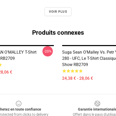
VOIR PLUS
Produits connexes
-20%
N O'MALLEY T-Shirt
Suga Sean O'Malley Vs. Petr
e RB2709
280 - UFC, Le T-Shirt Classiq
Show RB2709
28,06 €
24,38 € - 28,06 €
hetez en toute confiance
Garantie international
otected from clicks to delivery
Offert dans le pays d'utilisa