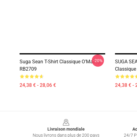
-20%
Suga Sean T-Shirt Classique O'Malley
SUGA SEA
RB2709
Classiqu
24,38 € - 28,06 €
24,38 € - 
Footer
Livraison mondiale
Ac
Nous livrons dans plus de 200 pays
24/7 Pr