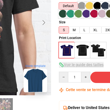
Default
Size
S
M
L
XL
2X
Print Location
Voir le guide des tailles
blank template
Quantity
Cette vente se termine 
Deliver to United States