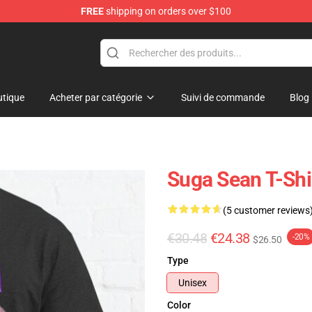
FREE
shipping on orders over $100
re
tique
Acheter par catégorie
Suivi de commande
Blog
Suga Sean T-Shi
(5 customer reviews
€30.48
€24.38
-20%
$26.50
Type
Unisex
Color