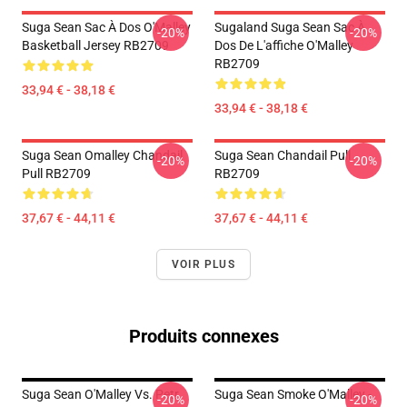
Suga Sean Sac À Dos O'Malley
Sugaland Suga Sean Sac À
-20%
-20%
Basketball Jersey RB2709
Dos De L'affiche O'Malley
RB2709
33,94 € - 38,18 €
33,94 € - 38,18 €
Suga Sean Omalley Chandail
Suga Sean Chandail Pull
-20%
-20%
Pull RB2709
RB2709
37,67 € - 44,11 €
37,67 € - 44,11 €
VOIR PLUS
Produits connexes
Suga Sean O'Malley Vs. Petr
Suga Sean Smoke O'Malley -
-20%
-20%