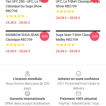
Yan UFC 280 - UFC, Le T-Shirt
UFC, Le T-Shirt Classique Suga
Classique Du Suga Show
Show RB2709
RB2709
24,38 € - 28,06 €
24,38 € - 28,06 €
RAINBOW SUGA SEAN T-Shirt
Suga Sean T-Shirt Classique O
-20%
-20%
Classique RB2709
Malley RB2709
24,38 € - 28,06 €
24,38 € - 28,06 €
Footer
Livraison mondiale
Achetez en toute confiance
Nous livrons dans plus de 200
24/7 Protected from clicks to
pays
delivery
Garantie internationale
Paiement 100% sécurisé
Offert dans le pays d'utilisation
PayPal / MasterCard / Visa