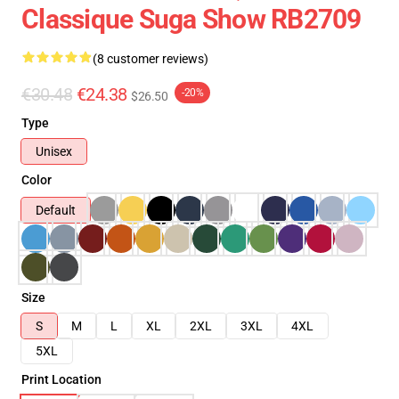
Classique Suga Show RB2709
(8 customer reviews)
€30.48
€24.38
-20%
$26.50
Type
Unisex
Color
Default
Size
S
M
L
XL
2XL
3XL
4XL
5XL
Print Location