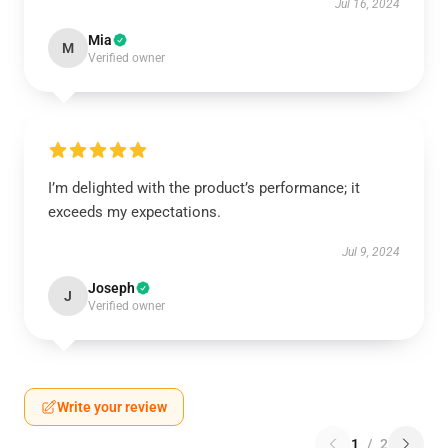
Jul 16, 2024
Mia
M
Verified owner
I’m delighted with the product’s performance; it
exceeds my expectations.
Jul 9, 2024
Joseph
J
Verified owner
Write your review
1
/
2