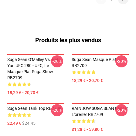
Produits les plus vendus
Suga Sean O'Malley Vs. Petr
Suga Sean Masque Plat
-20%
-20%
Yan UFC 280 - UFC, Le
RB2709
Masque Plat Suga Show
RB2709
18,29 € - 20,70 €
18,29 € - 20,70 €
Suga Sean Tank Top RB2709
RAINBOW SUGA SEAN Lancer
-20%
-20%
L'oreiller RB2709
22,49 €
$24.45
31,28 € - 59,80 €