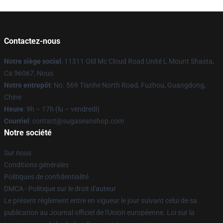
Contactez-nous
Notre siège social
: 11311 Old Mc Cloud Road Unité L Mount Shasta,
Ca 96067, Nous
Notre entrepôt
: No. 569 Tianhe North Road, Fuzhou, Guangdong,
Chine
Heure
: 9h – 17h (lu – vendredi)
Courriel
: contact@sugaseanshop.com
Notre société
Sur nous
Conditions générales
Politiques de confidentialité
DMCA - Politique sur le droit d'auteur
Le présent règlement entre en vigueur le jour suivant celui de sa
publication au Journal officiel de l'Union européenne. Loi sur la