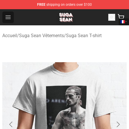
FREE
shipping on orders over $100
Suga Sean Shop - Official Suga Sean Merchandise Store
Open menu
Accueil
/
Suga Sean Vêtements
/
Suga Sean T-shirt