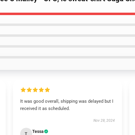
It was good overall, shipping was delayed but I
received it as scheduled.
Nov 28, 2024
Tessa
T