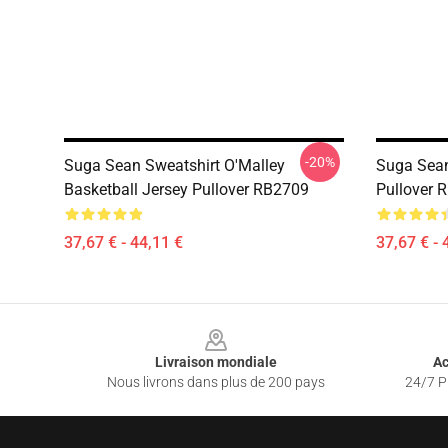
-20%
Suga Sean Sweatshirt O'Malley
Suga Sean
Basketball Jersey Pullover RB2709
Pullover 
37,67 € - 44,11 €
37,67 € - 
Footer
Livraison mondiale
Ac
Nous livrons dans plus de 200 pays
24/7 Pr