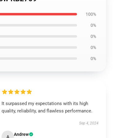
100%
0%
0%
0%
0%
It surpassed my expectations with its high
quality, reliability, and flawless performance.
Sep 4, 2024
Andrew
A