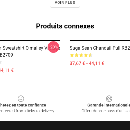
VOIR PLUS
Produits connexes
-20%
 Sweatshirt O'malley Vintage
Suga Sean Chandail Pull RB
RB2709
37,67 € - 44,11 €
44,11 €
hetez en toute confiance
Garantie international
otected from clicks to delivery
Offert dans le pays d'utilisa