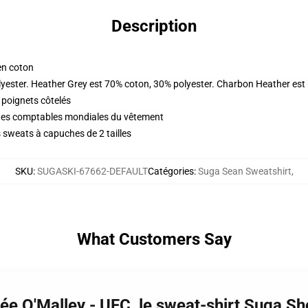
Description
en coton
yester. Heather Grey est 70% coton, 30% polyester. Charbon Heather est
 poignets côtelés
iques comptables mondiales du vêtement
 sweats à capuches de 2 tailles
SKU
:
SUGASKI-67662-DEFAULT
Catégories
:
Suga Sean Sweatshirt
,
What Customers Say
rée O'Malley - UFC, le sweat-shirt Suga 