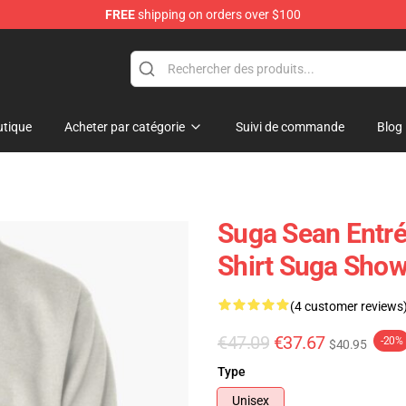
FREE
shipping on orders over $100
re
tique
Acheter par catégorie
Suivi de commande
Blog
Suga Sean Entré
Shirt Suga Sho
(4 customer reviews
€47.09
€37.67
-20%
$40.95
Type
Unisex