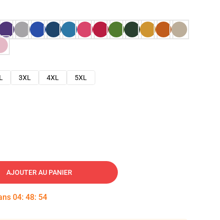
L
3XL
4XL
5XL
AJOUTER AU PANIER
dans
04
:
48
:
53