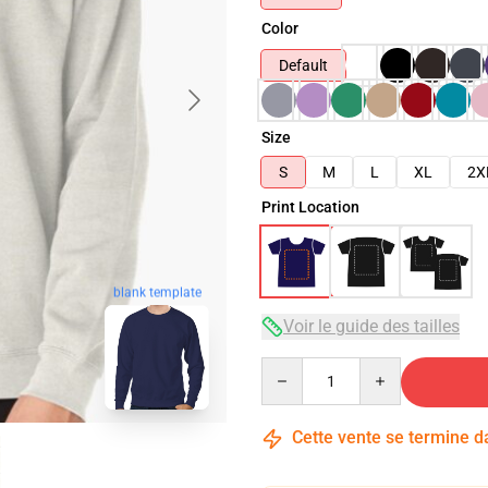
Color
Default
Size
S
M
L
XL
2X
Print Location
blank template
Voir le guide des tailles
Quantity
Cette vente se termine 