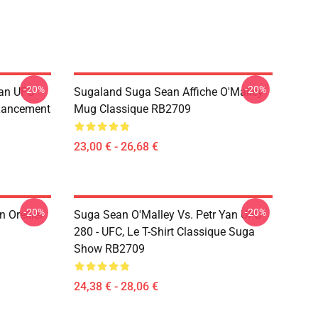
-20%
-20%
Yan UFC
Sugaland Suga Sean Affiche O'Malley
 Lancement
Mug Classique RB2709
23,00 € - 26,68 €
-20%
-20%
 Oreiller
Suga Sean O'Malley Vs. Petr Yan UFC
280 - UFC, Le T-Shirt Classique Suga
Show RB2709
24,38 € - 28,06 €