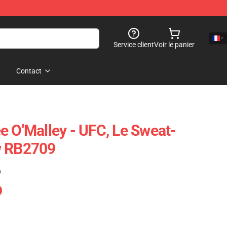
Service client
Voir le panier
Contact
e O'Malley - UFC, Le Sweat-
w RB2709
)