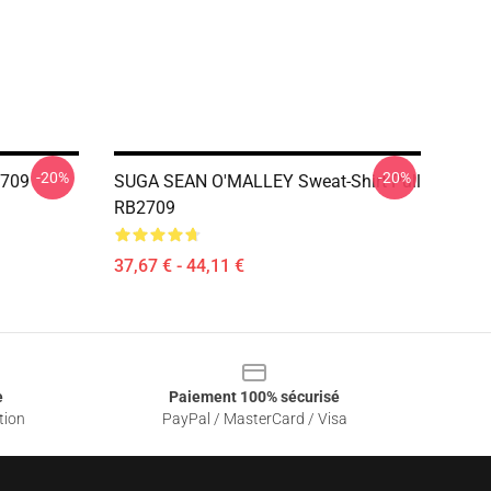
-20%
-20%
2709
SUGA SEAN O'MALLEY Sweat-Shirt Pull
RB2709
37,67 € - 44,11 €
e
Paiement 100% sécurisé
tion
PayPal / MasterCard / Visa