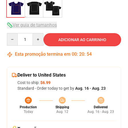
Ver guia de tamanhos
Quantity
ADICIONAR AO CARRINHO
Esta promoção termina em
00
:
20
:
53
Deliver to United States
Cost to ship:
$6.99
Standard - Order today to get by
Aug. 16 - Aug. 23
Production
Shipping
Delivered
Today
Aug. 12
Aug. 16 - Aug. 23