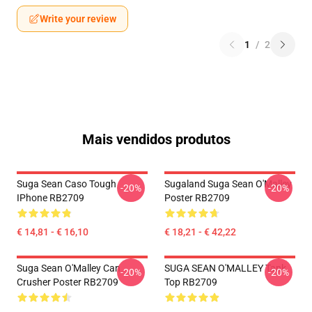
Write your review
1
/
2
Mais vendidos produtos
Suga Sean Caso Tough
Sugaland Suga Sean O'Malley
-20%
-20%
IPhone RB2709
Poster RB2709
€ 14,81 - € 16,10
€ 18,21 - € 42,22
Suga Sean O'Malley Can
SUGA SEAN O'MALLEY Tank
-20%
-20%
Crusher Poster RB2709
Top RB2709