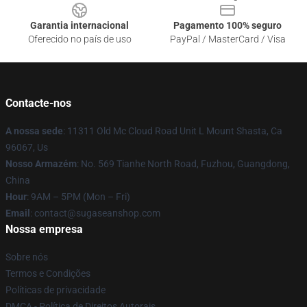
Garantia internacional
Pagamento 100% seguro
Oferecido no país de uso
PayPal / MasterCard / Visa
Contacte-nos
A nossa sede
: 11311 Old Mc Cloud Road Unit L Mount Shasta, Ca
96067, Us
Nosso Armazém
: No. 569 Tianhe North Road, Fuzhou, Guangdong,
China
Hour
: 9AM – 5PM (Mon – Fri)
Email
: contact@sugaseanshop.com
Nossa empresa
Sobre nós
Termos e Condições
Políticas de privacidade
DMCA - Política de Direitos Autorais