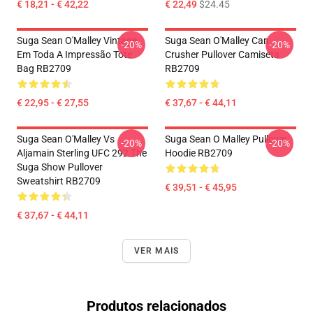
€ 18,21 - € 42,22
€ 22,49
$24.45
Suga Sean O'Malley Vintage
Suga Sean O'Malley Can
-20%
-20%
Em Toda A Impressão Tote
Crusher Pullover Camiseta
Bag RB2709
RB2709
€ 22,95 - € 27,55
€ 37,67 - € 44,11
Suga Sean O'Malley Vs
Suga Sean O Malley Pullover
-20%
-20%
Aljamain Sterling UFC 292 The
Hoodie RB2709
Suga Show Pullover
Sweatshirt RB2709
€ 39,51 - € 45,95
€ 37,67 - € 44,11
VER MAIS
Produtos relacionados