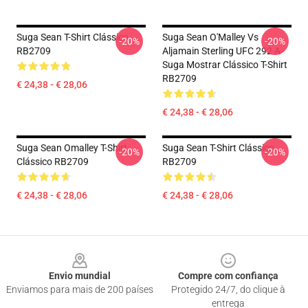
Suga Sean T-Shirt Clássico
Suga Sean O'Malley Vs
-20%
-20%
RB2709
Aljamain Sterling UFC 292 A
Suga Mostrar Clássico T-Shirt
RB2709
€ 24,38 - € 28,06
€ 24,38 - € 28,06
Suga Sean Omalley T-Shirt
Suga Sean T-Shirt Clássico
-20%
-20%
Clássico RB2709
RB2709
€ 24,38 - € 28,06
€ 24,38 - € 28,06
Footer
Envio mundial
Compre com confiança
Enviamos para mais de 200 países
Protegido 24/7, do clique à
entrega