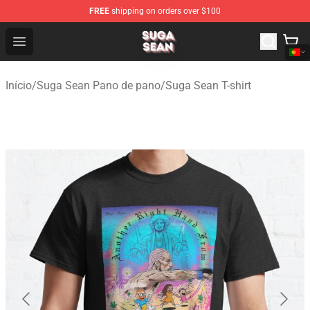
FREE
shipping on orders over $100
Suga Sean Shop - Official Suga Sean Merchandise Store
Open menu
Início
/
Suga Sean Pano de pano
/
Suga Sean T-shirt