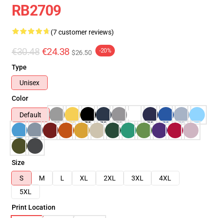
RB2709
(7 customer reviews)
€30.48
€24.38
-20%
$26.50
Type
Unisex
Color
Default
Size
S
M
L
XL
2XL
3XL
4XL
5XL
Print Location