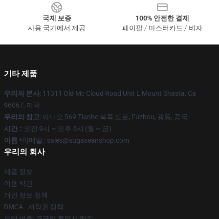
국제 보증
100% 안전한 결제
사용 국가에서 제공
페이팔 / 마스터카드 / 비자
기타 제품
우리의 본사
: 11311 Old Mc Cloud Road Unit L Mount Shasta, Ca
96067, 미국
우리의 창고
: 아니오 569 Tianhe 북쪽 도로, Fuzhou, 광동, 중국
시간 :
: 오전 9시 ~ 오후 5시 (월 ~ 금)
이름 *
이메일 : sales@sugaseanshop.com
우리의 회사
제품 정보
이용 약관
개인 정보 정책
DMCA - 저작권 정책
모델 번호: 공급망 투명성 행위