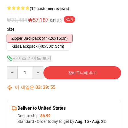
(12 customer reviews)
₩71,484
₩57,187
-20%
$41.50
Size
Zipper Backpack (44x26x15cm)
Kids Backpack (40x30x13cm)
사이즈 가이드 보기
Quantity
장바구니에 추가
이 세일은
03
:
39
:
54
Deliver to United States
Cost to ship:
$6.99
Standard - Order today to get by
Aug. 15 - Aug. 22