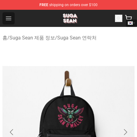
FREE
shipping on orders over $100
Suga Sean Shop - Official Suga Sean Merchandise Store
Open menu
홈
/
Suga Sean 제품 정보
/
Suga Sean 연락처