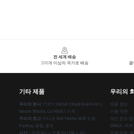
Footer
전 세계 배송
200개 이상의 국가로 배송
클
기타 제품
우리의 
우리의 본사
: 11311 Old Mc Cloud Road Unit L
제품 정보
Mount Shasta, Ca 96067, 미국
이용 약관
우리의 창고
: 아니오 569 Tianhe 북쪽 도로,
개인 정보 정
Fuzhou, 광동, 중국
DMCA - 저
시간 :
: 오전 9시 ~ 오후 5시 (월 ~ 금)
모델 번호: 