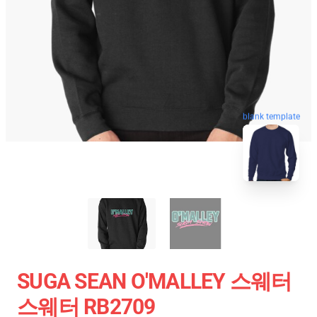
blank template
SUGA SEAN O'MALLEY 스웨터
스웨터 RB2709