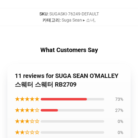
SKU
:
SUGASKI-76249-DEFAULT
카테고리
:
Suga Sean ▸ 소녀
,
What Customers Say
11 reviews for SUGA SEAN O'MALLEY
스웨터 스웨터 RB2709
★★★★★
73%
★★★★☆
27%
★★★☆☆
0%
★★☆☆☆
0%