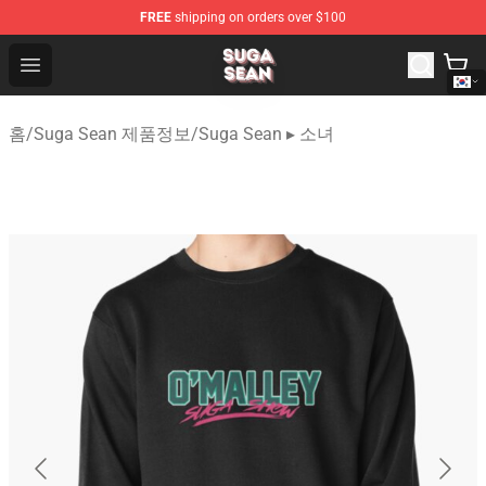
FREE
shipping on orders over $100
Suga Sean Shop - Official Suga Sean Merchandise Store
Open menu
홈
/
Suga Sean 제품정보
/
Suga Sean ▸ 소녀