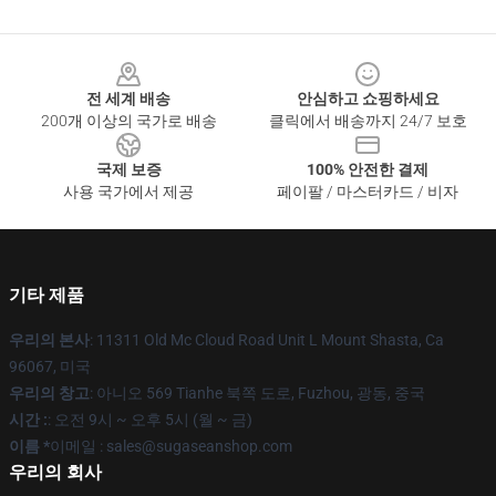
Footer
전 세계 배송
안심하고 쇼핑하세요
200개 이상의 국가로 배송
클릭에서 배송까지 24/7 보호
국제 보증
100% 안전한 결제
사용 국가에서 제공
페이팔 / 마스터카드 / 비자
기타 제품
우리의 본사
: 11311 Old Mc Cloud Road Unit L Mount Shasta, Ca
96067, 미국
우리의 창고
: 아니오 569 Tianhe 북쪽 도로, Fuzhou, 광동, 중국
시간 :
: 오전 9시 ~ 오후 5시 (월 ~ 금)
이름 *
이메일 : sales@sugaseanshop.com
우리의 회사