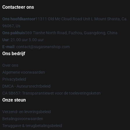
Contacteer ons
Ons hoofdkantoor
11311 Old Mc Cloud Road Unit L Mount Shasta, Ca
96067, Us
Ons pakhuis
569 Tianhe North Road, Fuzhou, Guangdong, China
Uur
: 21.00 uur 5.00 uur
E-mail
: contact@sugaseanshop.com
Ons bedrijf
Over ons
Algemene voorwaarden
Privacybeleid
DMCA - Auteursrechtbeleid
CA SB657: Transparantiewet voor de toeleveringsketen
Onze steun
Verzend- en leveringsbeleid
Betalingsvoorwaarden
Teruggave & terugbetalingsbeleid