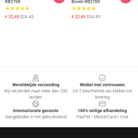
RB2709
Boven RB2709
€ 22,49
$24.45
€ 22,49
$24.45
Footer
Wereldwijde verzending
Winkel met vertrouwen
Wij verzenden naar meer dan 200
24/7 beschermd van klikken tot
landen
levering
Internationale garantie
100% veilige afhandeling
Aangeboden in het gebruiksland
PayPal / MasterCard / Visa