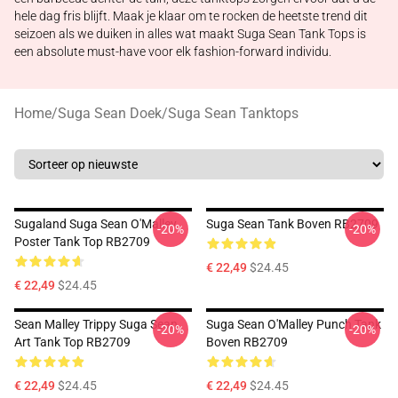
hele dag fris blijft. Maak je klaar om te rocken de heetste trend dit
seizoen als we duiken in alles wat maakt Suga Sean Tank Tops is
een absolute must-have voor elk fashion-forward individu.
Home
/
Suga Sean Doek
/
Suga Sean Tanktops
Sugaland Suga Sean O'Malley
Suga Sean Tank Boven RB2709
-20%
-20%
Poster Tank Top RB2709
€ 22,49
$24.45
€ 22,49
$24.45
Sean Malley Trippy Suga Sean
Suga Sean O'Malley Punch Tank
-20%
-20%
Art Tank Top RB2709
Boven RB2709
€ 22,49
$24.45
€ 22,49
$24.45