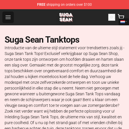
FREE
shipping on orders over $100
Suga Sean Shop - Official Suga Sean Merchandise Store
Open menu
Suga Sean Tanktops
Introductie van de ultieme stijl statement voor trendsetters zoals jij -
Suga Sean Tank Tops! Exclusief verkrijgbaar op Suga Sean Shop,
onze tank tops zijn ontworpen om hoofden draaien en harten slaan
een slag over. Gemaakt met de grootst mogelijke zorg, deze tank
tops beschikken over ongeëvenaard comfort en duurzaamheid die
zal houden u kijken moeiteloos koel de hele dag. Verhoog uw
modespel met onze zelfverzekerde ontwerpen en toon uw unieke
persoonlijkheid in elke stap die u neemt. Neem niet genoegen met
gewone wanneer u buitengewone Suga Sean Tank Tops vandaag
en neem de schijnwerpers waar je ook gaat! Bent u klaar om een
vleugje swag en comfort toe te voegen aan uw zomergarderobe?
Zoek niet verder want wij hebben de perfecte oplossing voor u!
Inleiding Suga Sean Tank Tops, de ultieme mix van stijl, kwaliteit en
pure coolheid. Of u nu op het strand gaat of met vrienden chillen bij
een barbecue achter de tuin, deze tanktops zorgen ervoor dat u de