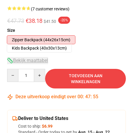
(7 customer reviews)
€47.73
€38.18
-20%
$41.50
Size
Zipper Backpack (44x26x15cm)
Kids Backpack (40x30x13cm)
Bekijk maattabel
Quantity
TOEVOEGEN AAN
WINKELWAGEN
Deze uitverkoop eindigt over
00
:
47
:
54
Deliver to United States
Cost to ship:
$6.99
Standard - Order today to get by
Aug. 15 - Aug. 22