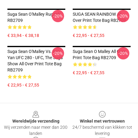
Suga Sean O'Malley Rugzak
SUGA SEAN RAINBOW All
-20%
-20%
RB2709
Over Print Tote Bag RB2709
€ 33,94 - € 38,18
€ 22,95 - € 27,55
Suga Sean O'Malley Vs. Petr
Suga Sean O Malley All Over
-20%
-20%
Yan UFC 280 - UFC, The Suga
Print Tote Bag RB2709
Show All Over Print Tote Bag
RB2709
€ 22,95 - € 27,55
€ 22,95 - € 27,55
Footer
Wereldwijde verzending
Winkel met vertrouwen
Wij verzenden naar meer dan 200
24/7 beschermd van klikken tot
landen
levering