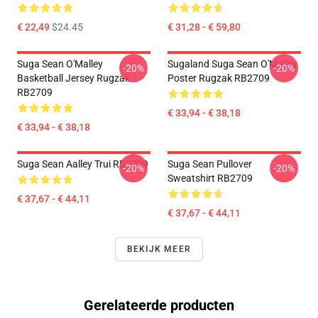
€ 22,49
$24.45
€ 31,28 - € 59,80
Suga Sean O'Malley
Sugaland Suga Sean O'Malley
-20%
-20%
Basketball Jersey Rugzak
Poster Rugzak RB2709
RB2709
€ 33,94 - € 38,18
€ 33,94 - € 38,18
Suga Sean Aalley Trui RB2709
Suga Sean Pullover
-20%
-20%
Sweatshirt RB2709
€ 37,67 - € 44,11
€ 37,67 - € 44,11
BEKIJK MEER
Gerelateerde producten