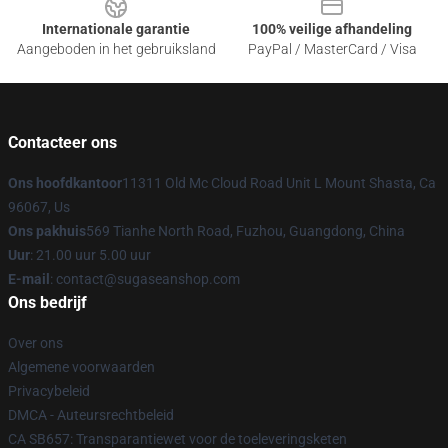
Internationale garantie
100% veilige afhandeling
Aangeboden in het gebruiksland
PayPal / MasterCard / Visa
Contacteer ons
Ons hoofdkantoor
11311 Old Mc Cloud Road Unit L Mount Shasta, Ca
96067, Us
Ons pakhuis
569 Tianhe North Road, Fuzhou, Guangdong, China
Uur
: 21.00 uur 5.00 uur
E-mail
: contact@sugaseanshop.com
Ons bedrijf
Over ons
Algemene voorwaarden
Privacybeleid
DMCA - Auteursrechtbeleid
CA SB657: Transparantiewet voor de toeleveringsketen