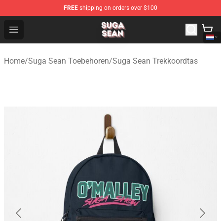
FREE
shipping on orders over $100
Suga Sean Shop - Official Suga Sean Merchandise Store
Open menu
Home
/
Suga Sean Toebehoren
/
Suga Sean Trekkoordtas