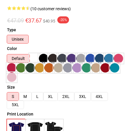
(10 customer reviews)
€47.09
€37.67
-20%
$40.95
Type
Unisex
Color
Default
Size
S
M
L
XL
2XL
3XL
4XL
5XL
Print Location