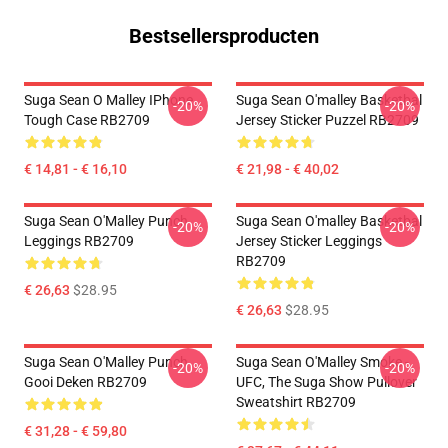
Bestsellersproducten
Suga Sean O Malley IPhone
Suga Sean O'malley Basketbal
-20%
-20%
Tough Case RB2709
Jersey Sticker Puzzel RB2709
€ 14,81 - € 16,10
€ 21,98 - € 40,02
Suga Sean O'Malley Punch
Suga Sean O'malley Basketbal
-20%
-20%
Leggings RB2709
Jersey Sticker Leggings
RB2709
€ 26,63
$28.95
€ 26,63
$28.95
Suga Sean O'Malley Punch
Suga Sean O'Malley Smoke -
-20%
-20%
Gooi Deken RB2709
UFC, The Suga Show Pullover
Sweatshirt RB2709
€ 31,28 - € 59,80