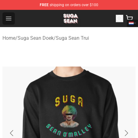
FREE
shipping on orders over $100
Suga Sean Shop - Official Suga Sean Merchandise Store
Open menu
Home
/
Suga Sean Doek
/
Suga Sean Trui