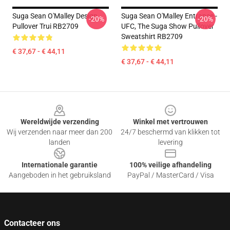
Suga Sean O'Malley Design
Suga Sean O'Malley Entrance -
-20%
-20%
Pullover Trui RB2709
UFC, The Suga Show Pullover
Sweatshirt RB2709
€ 37,67 - € 44,11
€ 37,67 - € 44,11
Footer
Wereldwijde verzending
Winkel met vertrouwen
Wij verzenden naar meer dan 200
24/7 beschermd van klikken tot
landen
levering
Internationale garantie
100% veilige afhandeling
Aangeboden in het gebruiksland
PayPal / MasterCard / Visa
Contacteer ons