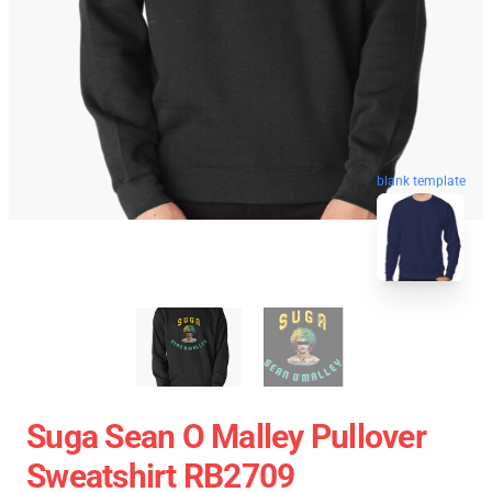
blank template
Suga Sean O Malley Pullover
Sweatshirt RB2709