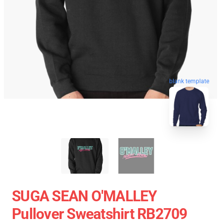
blank template
SUGA SEAN O'MALLEY
Pullover Sweatshirt RB2709