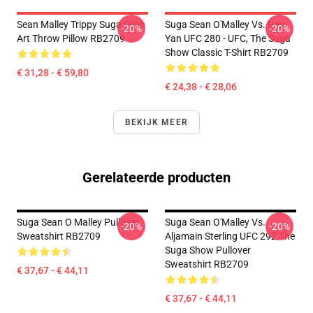
Sean Malley Trippy Suga Sean
Suga Sean O'Malley Vs. Petr
-20%
-20%
Art Throw Pillow RB2709
Yan UFC 280 - UFC, The Suga
Show Classic T-Shirt RB2709
€ 31,28 - € 59,80
€ 24,38 - € 28,06
BEKIJK MEER
Gerelateerde producten
Suga Sean O Malley Pullover
Suga Sean O'Malley Vs.
-20%
-20%
Sweatshirt RB2709
Aljamain Sterling UFC 292 The
Suga Show Pullover
Sweatshirt RB2709
€ 37,67 - € 44,11
€ 37,67 - € 44,11