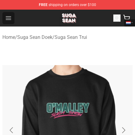
FREE
shipping on orders over $100
Suga Sean Shop - Official Suga Sean Merchandise Store
Open menu
Home
/
Suga Sean Doek
/
Suga Sean Trui