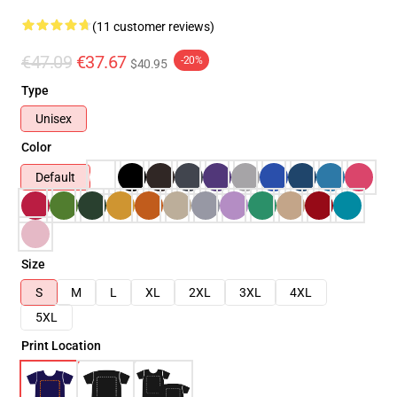
(11 customer reviews)
€47.09
€37.67
-20%
$40.95
Type
Unisex
Color
Default
Size
S
M
L
XL
2XL
3XL
4XL
5XL
Print Location