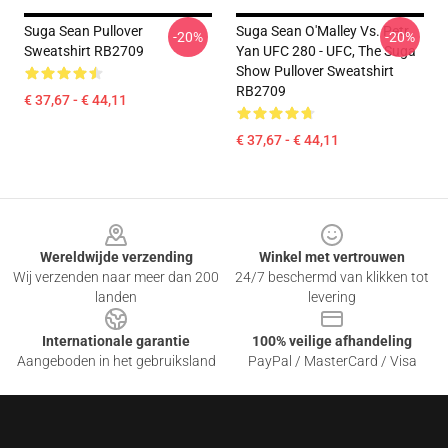
Suga Sean Pullover
Suga Sean O'Malley Vs. Petr
-20%
-20%
Sweatshirt RB2709
Yan UFC 280 - UFC, The Suga
Show Pullover Sweatshirt
RB2709
€ 37,67 - € 44,11
€ 37,67 - € 44,11
Footer
Wereldwijde verzending
Winkel met vertrouwen
Wij verzenden naar meer dan 200
24/7 beschermd van klikken tot
landen
levering
Internationale garantie
100% veilige afhandeling
Aangeboden in het gebruiksland
PayPal / MasterCard / Visa