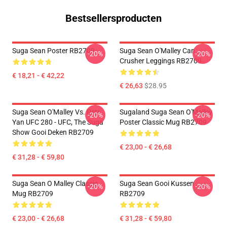
Bestsellersproducten
Suga Sean Poster RB2709
Suga Sean O'Malley Can
-20%
-20%
Crusher Leggings RB2709
€ 18,21 - € 42,22
€ 26,63
$28.95
Suga Sean O'Malley Vs. Petr
Sugaland Suga Sean O'Malley
-20%
-20%
Yan UFC 280 - UFC, The Suga
Poster Classic Mug RB2709
Show Gooi Deken RB2709
€ 23,00 - € 26,68
€ 31,28 - € 59,80
Suga Sean O Malley Classic
Suga Sean Gooi Kussen
-20%
-20%
Mug RB2709
RB2709
€ 23,00 - € 26,68
€ 31,28 - € 59,80