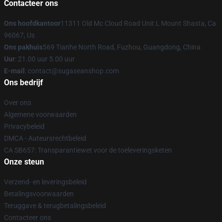
Contacteer ons
Ons hoofdkantoor
11311 Old Mc Cloud Road Unit L Mount Shasta, Ca
96067, Us
Ons pakhuis
569 Tianhe North Road, Fuzhou, Guangdong, China
Uur
: 21.00 uur 5.00 uur
E-mail
: contact@sugaseanshop.com
Ons bedrijf
Over ons
Algemene voorwaarden
Privacybeleid
DMCA - Auteursrechtbeleid
CA SB657: Transparantiewet voor de toeleveringsketen
Onze steun
Verzend- en leveringsbeleid
Betalingsvoorwaarden
Teruggave & terugbetalingsbeleid
Contacteer ons